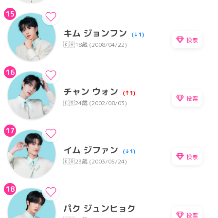
15
キム ジョンフン
(↓1)
投票
🇰🇷
18歳 (2008/04/22)
16
チャン ウォン
(↑1)
投票
🇰🇷
24歳 (2002/08/03)
17
イム ジファン
(↓1)
投票
🇰🇷
23歳 (2003/05/24)
18
パク ジュンヒョク
投票