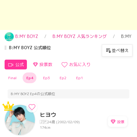
B:MY BOYZ
B:MY BOYZ 人気ランキング
B:MY 
B:MY BOYZ 公式順位
並べ替え
公式
投票数
お気に入り
Final
Ep4
Ep3
Ep2
Ep1
B:MY BOYZ Ep4の公式順位
1
ヒヨウ
投票
🇯🇵
24歳 (2002/02/09)
174cm