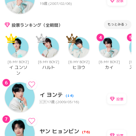
投票
19歳 (2007/02/06)
もっとみる
投票ランキング（全期間）
1
2
3
4
5
[B:MY BOYZ]
[B:MY BOYZ]
[B:MY BOYZ]
[B:MY BOYZ]
[B:
イ ユンソ
ハルト
ヒヨウ
カイ
ス
ン
6
イ ヨンテ
(↓4)
投票
🇰🇷
17歳 (2009/03/16)
7
ヤン ヒョンビン
(↑6)
投票