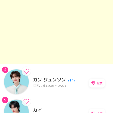
4
カン ジュンソン
(↓1)
投票
🇰🇷
20歳 (2005/10/27)
5
カイ