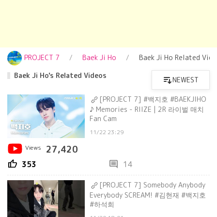
PROJECT 7
Baek Ji Ho
Baek Ji Ho Related Vid
Baek Ji Ho's Related Videos
NEWEST
[PROJECT 7] #백지호 #BAEKJIHO
♪ Memories - RIIZE | 2R 라이벌 매치
Fan Cam
11/22 23:29
Views
27,420
thumb_up
comment
353
14
[PROJECT 7] Somebody Anybody
Everybody SCREAM! #김현재 #백지호
#하석희