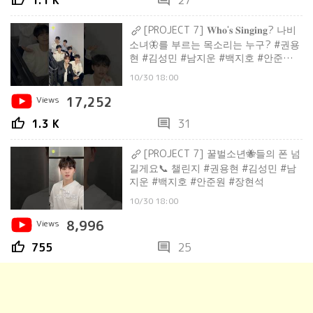
thumb_up
comment
1.1 K
27
[PROJECT 7] 𝐖𝐡𝐨'𝐬 𝐒𝐢𝐧𝐠𝐢𝐧𝐠? 나비
소녀🦋를 부르는 목소리는 누구? #권용
현 #김성민 #남지운 #백지호 #안준원 #
장현석
10/30 18:00
Views
17,252
thumb_up
comment
1.3 K
31
[PROJECT 7] 꿀벌소년🐝들의 폰 넘
길게요📞 챌린지 #권용현 #김성민 #남
지운 #백지호 #안준원 #장현석
10/30 18:00
Views
8,996
thumb_up
comment
755
25