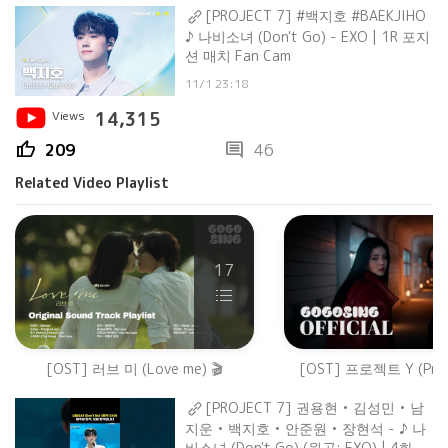
[PROJECT 7] #백지호 #BAEKJIHO
♪ 나비소녀 (Don't Go) - EXO | 1R 포지
션 매치 Fan Cam
11/1 23:18
Views
14,315
thumb_up
comment
209
46
Related Video Playlist
17
[OST] 러브 미 (Love me) 🎬
[OST] 프로젝트 Y (Proje
[PROJECT 7] 권용현 • 김성민 • 남
지운 • 백지호 • 안준원 • 장현석 - ♪ 나
비소녀 (Don't Go) (원곡: EXO) | 4화