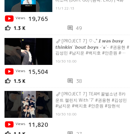
11/1 22:13
Views
19,765
thumb_up
comment
1.3 K
49
[PROJECT 7] ‎♡‧₊˚ 𝙄 𝙬𝙖𝙨 𝙗𝙪𝙨𝙮
𝙩𝙝𝙞𝙣𝙠𝙞𝙣' '𝙗𝙤𝙪𝙩 𝙗𝙤𝙮𝙨 -‘๑’- #권용현 #
김성민 #남지운 #백지호 #안준원 #장현
석
10/30 18:00
Views
15,504
thumb_up
comment
1.5 K
38
[PROJECT 7] TEAM 꿀벌소년 8카
운트 챌린지 With '7' #권용현 #김성민
#남지운 #백지호 #안준원 #장현석
10/30 18:00
Views
11,820