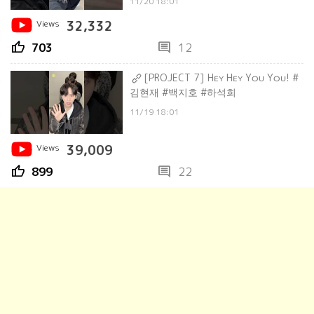
11/20 18:01
Views
32,332
thumb_up
comment
703
12
[PROJECT 7] Hᴇʏ Hᴇʏ Yᴏᴜ Yᴏᴜ! #
김현재 #백지호 #하석희
11/19 18:01
Views
39,009
thumb_up
comment
899
22