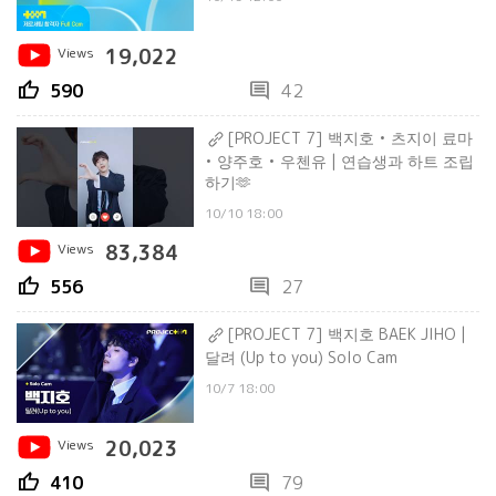
Views
19,022
thumb_up
comment
590
42
[PROJECT 7] 백지호 • 츠지이 료마
• 양주호 • 우첸유 | 연습생과 하트 조립
하기🫶
10/10 18:00
Views
83,384
thumb_up
comment
556
27
[PROJECT 7] 백지호 BAEK JIHO |
달려 (Up to you) Solo Cam
10/7 18:00
Views
20,023
thumb_up
comment
410
79