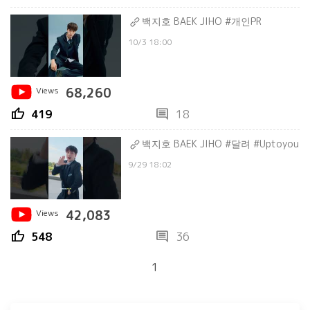
백지호 BAEK JIHO #개인PR
10/3 18:00
Views
68,260
thumb_up
comment
419
18
백지호 BAEK JIHO #달려 #Uptoyou
9/29 18:02
Views
42,083
thumb_up
comment
548
36
1