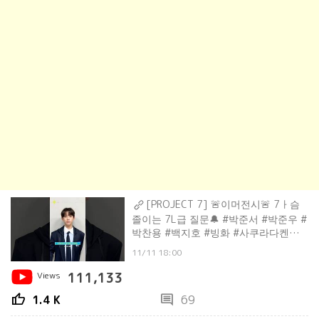
[PROJECT 7] 🚨이머전시🚨 7ㅏ슴
졸이는 7L급 질문🔔 #박준서 #박준우 #
박찬용 #백지호 #빙화 #사쿠라다켄신 #
산타
11/11 18:00
Views
111,133
thumb_up
comment
1.4 K
69