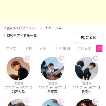
人気のKPOPアイドル
9ページ目
KPOP アイドル一覧
新着順
すべて
女性
男性
🇰🇷 韓国
🇯🇵 日本
🇨
[創造営
[創造営
[創造営
2021(Chuang2021)]
2021(Chuang2021)]
2021(Chuang2021)]
刘严冬季
谷柳霖
贵尚奇