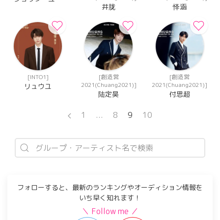
井胧
怿涵
[INTO1]
[創造営
[創造営
2021(Chuang2021)]
2021(Chuang2021)]
リュウユ
陆定昊
付思超
1
...
8
9
10
フォローすると、最新のランキングやオーディション情報を
いち早く知れます！
＼ Follow me ／