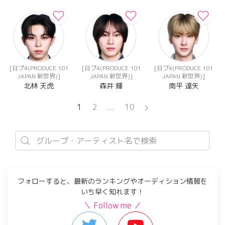
[日プ4(PRODUCE 101
[日プ4(PRODUCE 101
[日プ4(PRODUCE 101
JAPAN 新世界)]
JAPAN 新世界)]
JAPAN 新世界)]
北林 天虎
森井 輝
南平 達矢
1
2
...
10
フォローすると、最新のランキングやオーディション情報を
いち早く知れます！
＼ Follow me ／