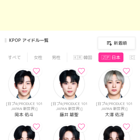
KPOP アイドル一覧
新着順
すべて
女性
男性
🇰🇷 韓国
🇯🇵 日本
🇨
[日プ4(PRODUCE 101
[日プ4(PRODUCE 101
[日プ4(PRODUCE 101
JAPAN 新世界)]
JAPAN 新世界)]
JAPAN 新世界)]
岡本 佑斗
藤井 雄聖
大澤 佑冴