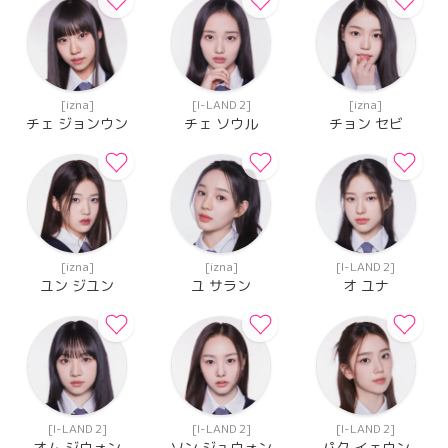
[izna]
[I-LAND 2]
[izna]
チェ ジョンウン
チェ ソウル
チョン セビ
[izna]
[izna]
[I-LAND 2]
ユン ジユン
ユ サラン
オ ユナ
[I-LAND 2]
[I-LAND 2]
[I-LAND 2]
オム ジウォン
ソン ジュウォン
パク イェウン