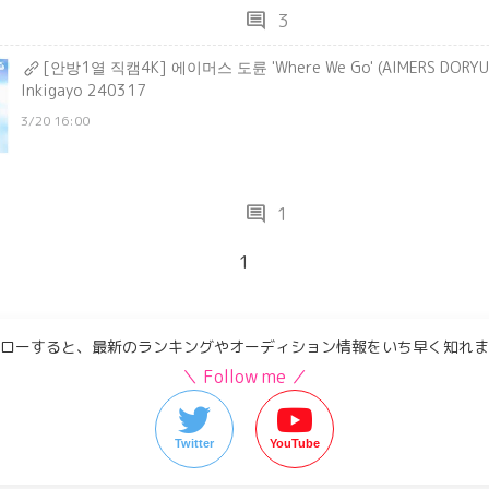
comment
3
[안방1열 직캠4K] 에이머스 도륜 'Where We Go' (AIMERS DORYU
Inkigayo 240317
3/20 16:00
comment
1
1
ローすると、最新のランキングやオーディション情報をいち早く知れま
＼ Follow me ／
Twitter
YouTube