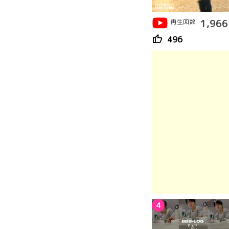
再生回数
1,966
thumb_up
496
4