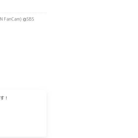
N FanCam) @SBS
す！