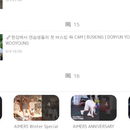
comment
15
한강에서 연습생들의 첫 버스킹 4k CAM | BUSKING | DORYUN YO
WOOYOUNG
6/9 18:00
comment
16
4
4
AIMERS Winter Special
AIMERS ANNIVERSARY