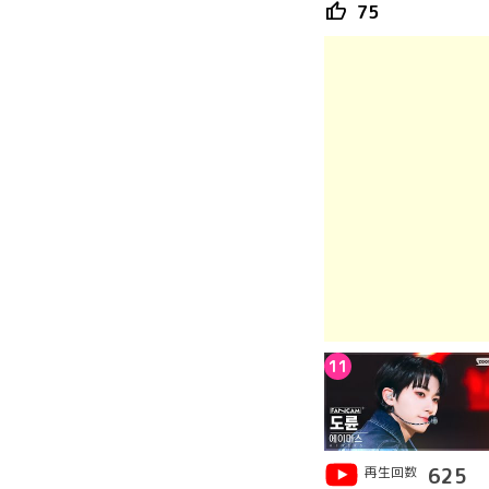
thumb_up
75
11
再生回数
625