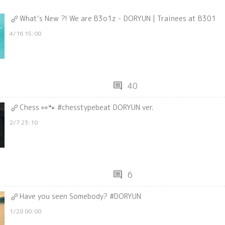
What’s New ?! We are B3o1z - DORYUN | Trainees at B301
4/16 15:00
comment
40
Chess 👀🐾 #chesstypebeat DORYUN ver.
2/7 23:10
comment
6
Have you seen Somebody? #DORYUN
1/28 00:00