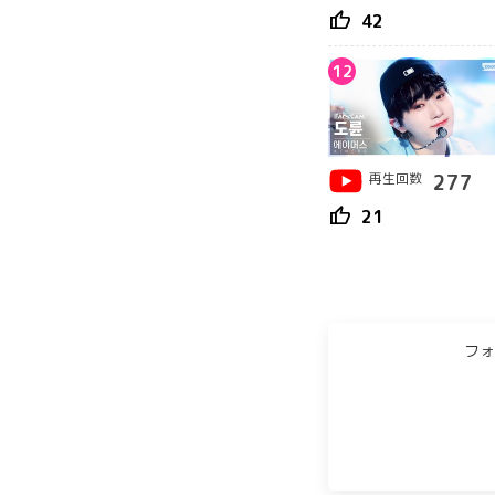
thumb_up
42
12
再生回数
277
thumb_up
21
フォ