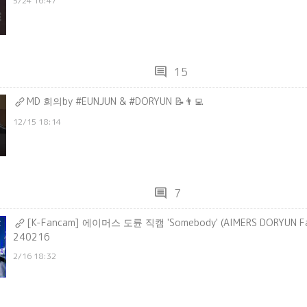
5/24 16:47
comment
15
MD 회의by #EUNJUN & #DORYUN 📝👨‍💻
12/15 18:14
comment
7
[K-Fancam] 에이머스 도륜 직캠 'Somebody' (AIMERS DORYUN Fa
240216
2/16 18:32