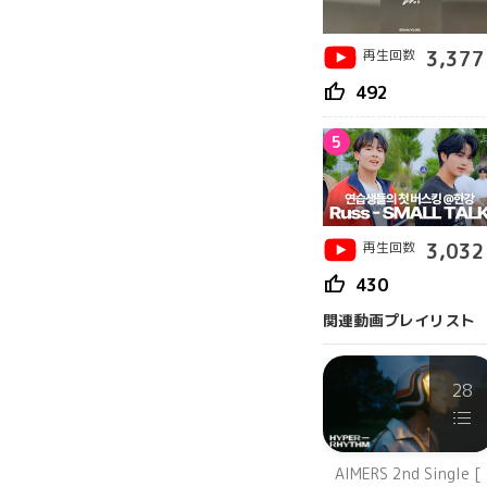
再生回数
3,377
thumb_up
492
5
再生回数
3,032
thumb_up
430
関連動画プレイリスト
28
AIMERS 2nd Single [