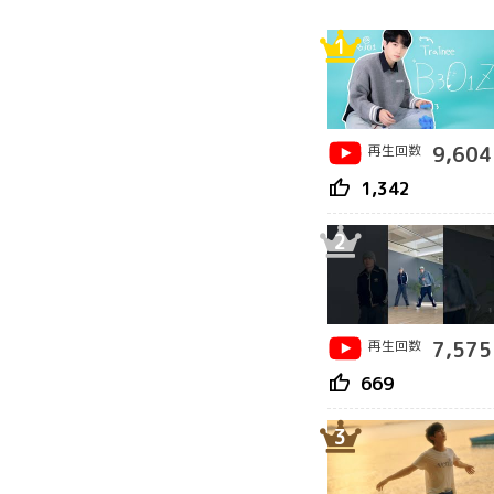
1
再生回数
9,604
thumb_up
1,342
2
再生回数
7,575
thumb_up
669
3