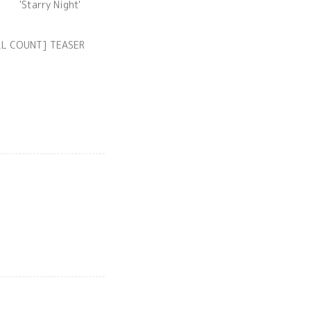
'Starry Night'
COUNT]
INI [FULL COUNT] TEASER