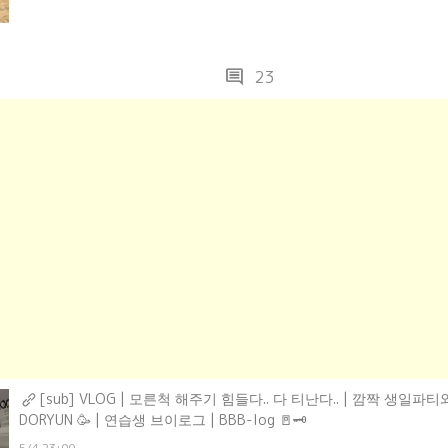
comment
23
[sub] VLOG | 모른척 해주기 힘들다.. 다 티난다.. | 깜짝 생일파티와
DORYUN 🥳 | 연습생 브이로그 | BBB-log 🚪🗝
5/4 23:00