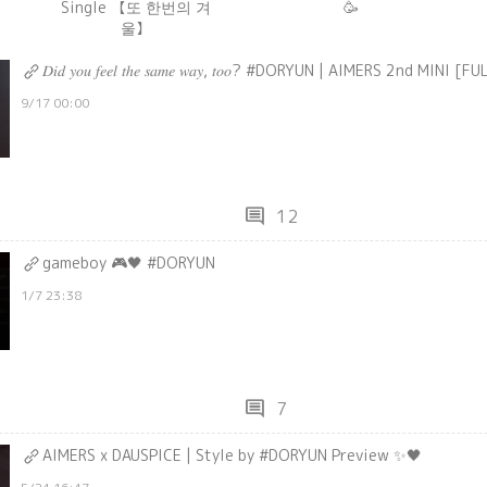
Single 【또 한번의 겨
🥳
울】
𝐷𝑖𝑑 𝑦𝑜𝑢 𝑓𝑒𝑒𝑙 𝑡ℎ𝑒 𝑠𝑎𝑚𝑒 𝑤𝑎𝑦, 𝑡𝑜𝑜? #DORYUN | AIMERS 2nd M
9/17 00:00
comment
12
gameboy 🎮🖤 #DORYUN
1/7 23:38
comment
7
AIMERS x DAUSPICE | Style by #DORYUN Preview ✨🖤