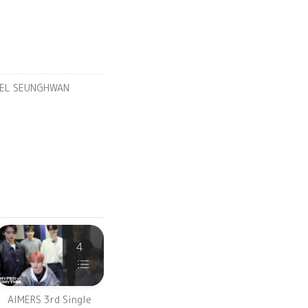
EL SEUNGHWAN
4
5
AIMERS 3rd Single
AIMERS 2nd MINI [FULL