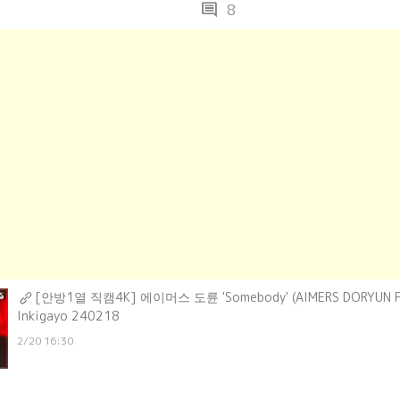
comment
8
[안방1열 직캠4K] 에이머스 도륜 'Somebody' (AIMERS DORYUN F
Inkigayo 240218
2/20 16:30