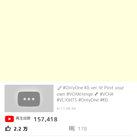
#OnlyOne KG ver. 🩷 Post your
own #VCHAllenge 💕 #VCHA
#VLIGHTS #OnlyOne #KG
4/11 06:44
再生回数
157,418
thumb_up
comment
2.2 万
178