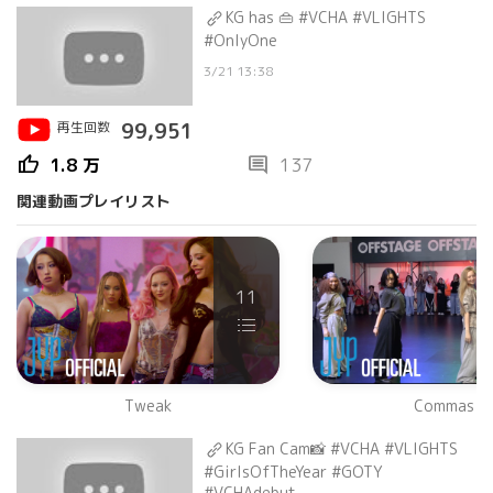
KG has 👜 #VCHA #VLIGHTS
#OnlyOne
3/21 13:38
再生回数
99,951
thumb_up
comment
1.8 万
137
関連動画プレイリスト
11
Tweak
Commas
KG Fan Cam📸 #VCHA #VLIGHTS
#GirlsOfTheYear #GOTY
#VCHAdebut