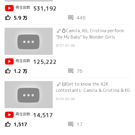
再生回数
531,192
thumb_up
comment
5.9 万
446
💍Camila, KG, Cristina perform
“Be My Baby” by Wonder Girls
8/31 01:00
再生回数
125,222
thumb_up
comment
1.2 万
76
🙌Get to know the A2K
contestants: Camila & Cristina & KG
8/24 02:00
再生回数
14,517
thumb_up
comment
1,517
17