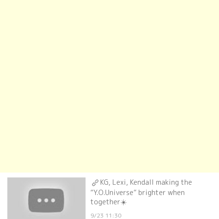
KG, Lexi, Kendall making the
“Y.O.Universe” brighter when
together☀️
9/23 11:30