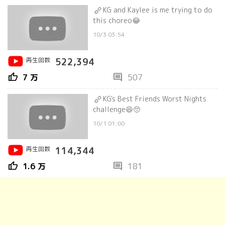
KG and Kaylee is me trying to do
this choreo😂
10/3 03:54
再生回数
522,394
thumb_up
comment
7 万
507
KG's Best Friends Worst Nights
challenge😆🥺
10/1 01:00
再生回数
114,344
thumb_up
comment
1.6 万
181