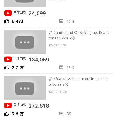
再生回数
24,099
thumb_up
comment
6,473
109
Camila and KG waking up, Ready
for the World🌞
12/12 11:32
再生回数
184,069
thumb_up
comment
2.7 万
150
KG always in pain during dance
tutorials😭
12/10 13:06
再生回数
272,818
thumb_up
comment
3.6 万
88