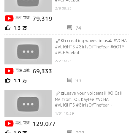
2/9 09:23
再生回数
79,319
thumb_up
comment
1.3 万
74
KG creating waves in us🌊 #VCHA
#VLIGHTS #GirlsOfTheYear #GOTY
#VCHAdebut
2/2 14:25
再生回数
69,333
thumb_up
comment
1.1 万
93
☎️Leave your voicemail XO Call
Me from. KG, Kaylee #VCHA
#VLIGHTS #GirlsOfTheYear
#XOCallMe
1/31 10:59
再生回数
129,077