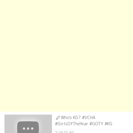
Who's KG? #VCHA
#GirlsOfTheYear #GOTY #KG
1/14 02:40