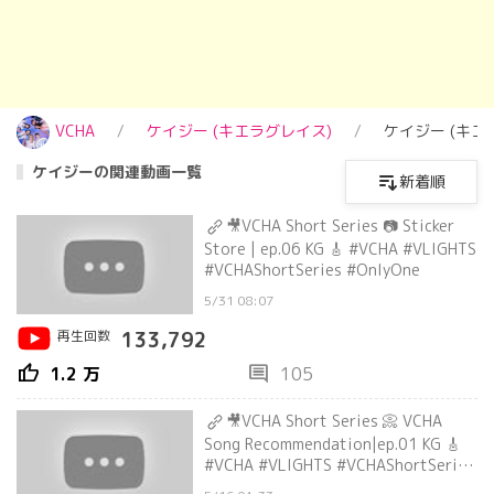
VCHA
ケイジー (キエラグレイス)
ケイジー (キ
ケイジーの関連動画一覧
新着順
🎥VCHA Short Series 📷 Sticker
Store | ep.06 KG 🎸 #VCHA #VLIGHTS
#VCHAShortSeries #OnlyOne
5/31 08:07
再生回数
133,792
thumb_up
comment
1.2 万
105
🎥VCHA Short Series 📀 VCHA
Song Recommendation|ep.01 KG 🎸
#VCHA #VLIGHTS #VCHAShortSeries
#OnlyOne