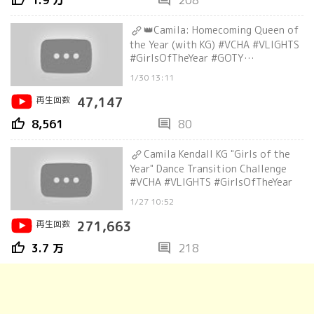
thumb_up
comment
1.9 万
208
👑Camila: Homecoming Queen of
the Year (with KG) #VCHA #VLIGHTS
#GirlsOfTheYear #GOTY
#VCHAdebut
1/30 13:11
再生回数
47,147
thumb_up
comment
8,561
80
Camila Kendall KG "Girls of the
Year" Dance Transition Challenge
#VCHA #VLIGHTS #GirlsOfTheYear
1/27 10:52
再生回数
271,663
thumb_up
comment
3.7 万
218