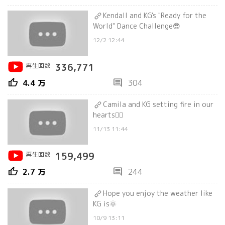
Kendall and KG's "Ready for the
World" Dance Challenge😎
12/2 12:44
再生回数
336,771
thumb_up
comment
4.4 万
304
Camila and KG setting fire in our
hearts❤️‍🔥
11/13 11:44
再生回数
159,499
thumb_up
comment
2.7 万
244
Hope you enjoy the weather like
KG is🌞
10/9 13:11