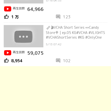
5/16 04:33
再生回数
64,966
thumb_up
comment
1 万
123
🎬VCHA Short Series 🍬Candy
Store🍭 | ep.05 KG#VCHA #VLIGHTS
#VCHAShortSeries #KG #OnlyOne
5/13 07:42
再生回数
59,075
thumb_up
comment
8,954
102