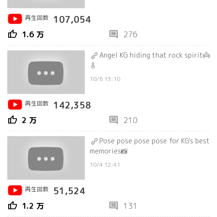
再生回数
107,054
thumb_up
comment
1.6 万
276
Angel KG hiding that rock spirit👼
🎸
10/6 13:10
再生回数
142,358
thumb_up
comment
2 万
210
Pose pose pose pose for KG's best
memories📸
10/4 12:41
再生回数
51,524
thumb_up
comment
1.2 万
131