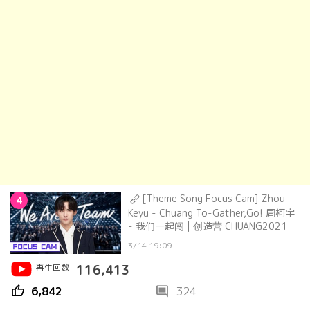
[Theme Song Focus Cam] Zhou
4
Keyu - Chuang To-Gather,Go! 周柯宇
- 我们一起闯 | 创造营 CHUANG2021
3/14 19:09
再生回数
116,413
thumb_up
comment
6,842
324