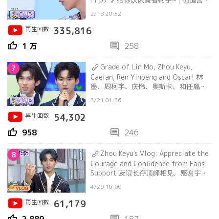
CHUANG2021
2/18 20:52
再生回数
335,816
thumb_up
comment
1 万
258
Grade of Lin Mo, Zhou Keyu,
7
Caelan, Ren Yinpeng and Oscar! 林
墨、周柯宇、庆怜、奥斯卡、和任胤蓬
排名公布！ | 创造营 CHUANG2021
3/21 01:36
再生回数
54,302
thumb_up
comment
958
246
Zhou Keyu's Vlog: Appreciate the
8
Courage and Confidence from Fans'
Support 友谊长存顶峰相见，感谢宇航
员们~ | 大岛日记
4/29 16:00
再生回数
61,179