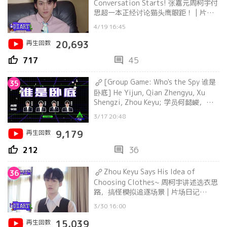
Conversation Starts! 张嘉元周柯宇付
思超一本正经讨论猫头鹰眼距！ | 片场
日记 Filming Set Diary
4/19 16:45
再生回数
20,693
thumb_up
comment
717
45
[Group Game: Who's the Spy 谁是
35
卧底] He Yijun, Qian Zhengyu, Xu
Shengzi, Zhou Keyu; 学员何懿峻，钱
政宇，徐圣兹，周柯宇
3/17 20:48
再生回数
9,179
thumb_up
comment
212
36
Zhou Keyu Says His Idea of
36
Choosing Clothes~ 周柯宇讲述选衣思
路，搞怪模拟追逐场景 | 片场日记
Filming Set Diary
3/30 16:00
再生回数
15,039