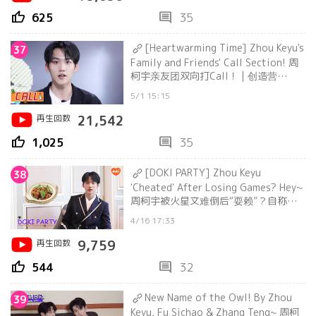
thumb_up
comment
625
35
[Heartwarming Time] Zhou Keyu's
37
Family and Friends' Call Section! 周
柯宇亲友团双向打Call！ | 创造营
CHUANG2021
5/1 15:15
再生回数
21,542
thumb_up
comment
1,025
35
[DOKI PARTY] Zhou Keyu
38
'Cheated' After Losing Games? Hey~
周柯宇被火星文难倒后“耍赖”？自称越
来越没偶像包袱 | 创造营 CHUANG2021
4/16 17:33
再生回数
9,759
thumb_up
comment
544
32
New Name of the Owl! By Zhou
39
Keyu, Fu Sichao & Zhang Teng~ 周柯