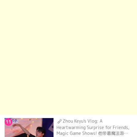
Zhou Keyu's Vlog: A
11
Heartwarming Surprise for Friends,
Magic Game Shows! 他带着魔法游戏来