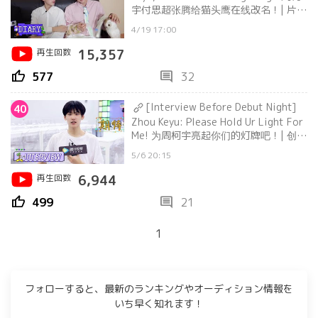
宇付思超张腾给猫头鹰在线改名！| 片场
日记 Filming Set Diary
4/19 17:00
再生回数
15,357
thumb_up
comment
577
32
[Interview Before Debut Night]
40
Zhou Keyu: Please Hold Ur Light For
Me! 为周柯宇亮起你们的灯牌吧！| 创造
营 CHUANG2021
5/6 20:15
再生回数
6,944
thumb_up
comment
499
21
1
フォローすると、最新のランキングやオーディション情報を
いち早く知れます！