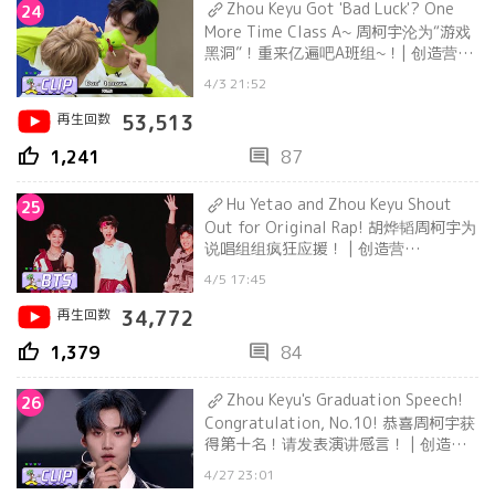
Zhou Keyu Got 'Bad Luck'? One
24
More Time Class A~ 周柯宇沦为“游戏
黑洞”！重来亿遍吧A班组~！| 创造营
CHUANG2021
4/3 21:52
再生回数
53,513
thumb_up
comment
1,241
87
Hu Yetao and Zhou Keyu Shout
25
Out for Original Rap! 胡烨韬周柯宇为
说唱组组疯狂应援！ | 创造营
CHUANG2021
4/5 17:45
再生回数
34,772
thumb_up
comment
1,379
84
Zhou Keyu's Graduation Speech!
26
Congratulation, No.10! 恭喜周柯宇获
得第十名！请发表演讲感言！ | 创造营
CHUANG2021
4/27 23:01