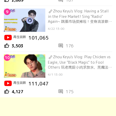
thumb_up
comment
2,889
187
Zhou Keyu's Vlog: Having a Stall
9
in the Flee Market! Sing "Radio"
Again~ 跳蚤市场摆摊啦！变身流浪歌
手！ | 大岛日记
4/22 13:00
再生回数
101,065
thumb_up
comment
3,503
176
Zhou Keyu's Vlog: Play Chicken vs
10
Eagle, Use "Black Magic" to Fool
Others 玩老鹰捉小鸡求放水，黑魔法忽
悠人好欢乐 | 大岛日记
4/1 13:00
再生回数
111,047
thumb_up
comment
4,127
175