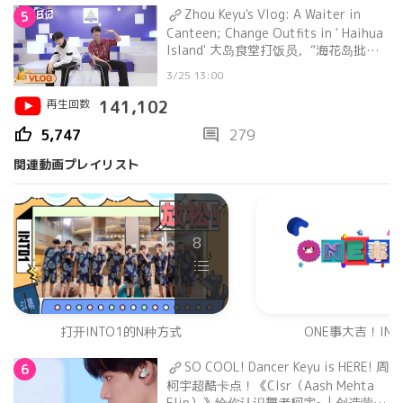
Zhou Keyu's Vlog: A Waiter in
5
Canteen; Change Outfits in ' Haihua
Island' 大岛食堂打饭员，“海花岛批发
市场”换装 | 大岛日记
3/25 13:00
再生回数
141,102
thumb_up
comment
5,747
279
関連動画プレイリスト
8
打开INTO1的N种方式
ONE事大吉！INT
SO COOL! Dancer Keyu is HERE! 周
6
柯宇超酷卡点！《Clsr（Aash Mehta
Flip）》给你认识舞者柯宇~ | 创造营