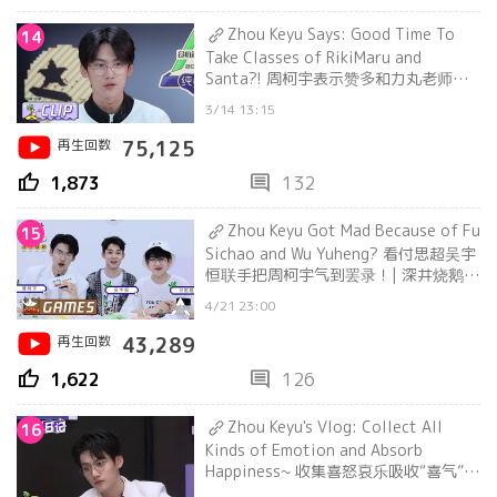
Zhou Keyu Says: Good Time To
14
Take Classes of RikiMaru and
Santa?! 周柯宇表示赞多和力丸老师的
教学很值 | 创造营 CHUANG2021
3/14 13:15
再生回数
75,125
thumb_up
comment
1,873
132
Zhou Keyu Got Mad Because of Fu
15
Sichao and Wu Yuheng? 看付思超吴宇
恒联手把周柯宇气到罢录！| 深井烧鹅
Deep Well Burn Goose
4/21 23:00
再生回数
43,289
thumb_up
comment
1,622
126
Zhou Keyu's Vlog: Collect All
16
Kinds of Emotion and Absorb
Happiness~ 收集喜怒哀乐吸收“喜气”，
变身忧郁王子唱《消愁》 | 大岛日记