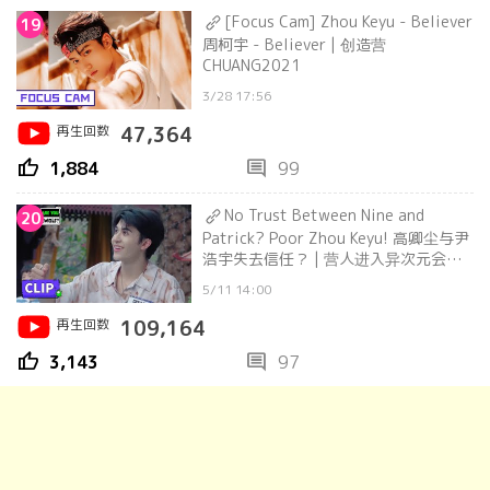
[Focus Cam] Zhou Keyu - Believer
19
周柯宇 - Believer | 创造营
CHUANG2021
3/28 17:56
再生回数
47,364
thumb_up
comment
1,884
99
No Trust Between Nine and
20
Patrick? Poor Zhou Keyu! 高卿尘与尹
浩宇失去信任？ | 营人进入异次元会变
成笨蛋吗 Are You A Werewolf
5/11 14:00
再生回数
109,164
thumb_up
comment
3,143
97