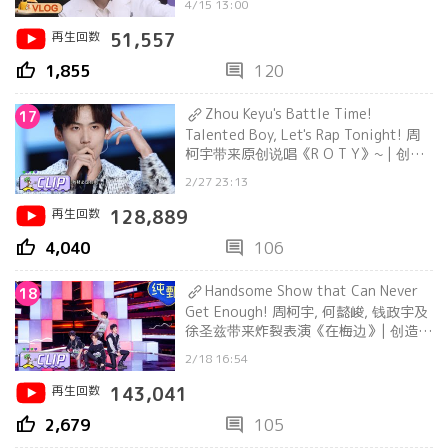
4/15 13:00
再生回数
51,557
thumb_up
comment
1,855
120
Zhou Keyu's Battle Time!
17
Talented Boy, Let's Rap Tonight! 周
柯宇带来原创说唱《R O T Y》~ | 创造
营 CHUANG2021
2/27 23:13
再生回数
128,889
thumb_up
comment
4,040
106
Handsome Show that Can Never
18
Get Enough! 周柯宇, 何懿峻, 钱政宇及
徐圣兹带来炸裂表演《在梅边》| 创造营
CHUANG2021
2/18 16:54
再生回数
143,041
thumb_up
comment
2,679
105