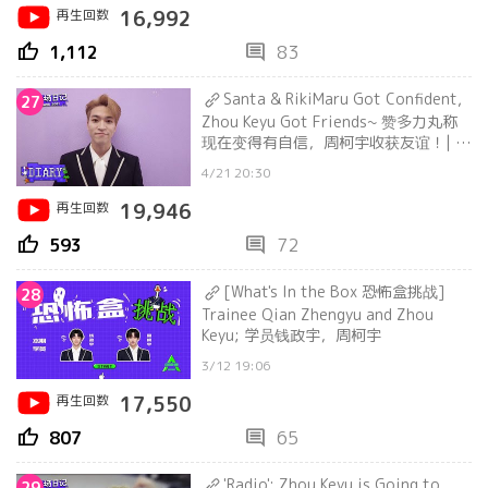
再生回数
16,992
thumb_up
comment
1,112
83
Santa & RikiMaru Got Confident,
27
Zhou Keyu Got Friends~ 赞多力丸称
现在变得有自信，周柯宇收获友谊！| 片
场日记 Filming Set Diary
4/21 20:30
再生回数
19,946
thumb_up
comment
593
72
[What's In the Box 恐怖盒挑战]
28
Trainee Qian Zhengyu and Zhou
Keyu; 学员钱政宇，周柯宇
3/12 19:06
再生回数
17,550
thumb_up
comment
807
65
'Radio': Zhou Keyu is Going to
29