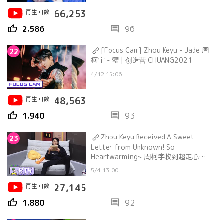
再生回数
66,253
thumb_up
comment
2,586
96
[Focus Cam] Zhou Keyu - Jade 周
22
柯宇 - 璧 | 创造营 CHUANG2021
4/12 15:06
再生回数
48,563
thumb_up
comment
1,940
93
Zhou Keyu Received A Sweet
23
Letter from Unknown! So
Heartwarming~ 周柯宇收到超走心匿名
来信 | 创造营 CHUANG2021
5/4 13:00
再生回数
27,145
thumb_up
comment
1,880
92