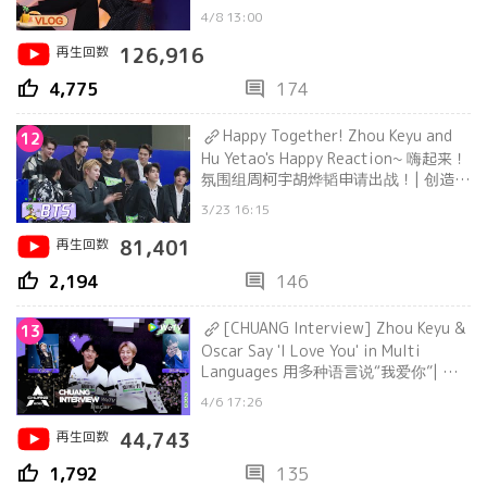
啦，为朋友制作暖心小惊喜 | 大岛日记
4/8 13:00
再生回数
126,916
thumb_up
comment
4,775
174
Happy Together! Zhou Keyu and
12
Hu Yetao's Happy Reaction~ 嗨起来！
氛围组周柯宇胡烨韬申请出战！| 创造营
CHUANG2021
3/23 16:15
再生回数
81,401
thumb_up
comment
2,194
146
[CHUANG Interview] Zhou Keyu &
13
Oscar Say 'I Love You' in Multi
Languages 用多种语言说“我爱你”| 创
造营 CHUANG2021
4/6 17:26
再生回数
44,743
thumb_up
comment
1,792
135