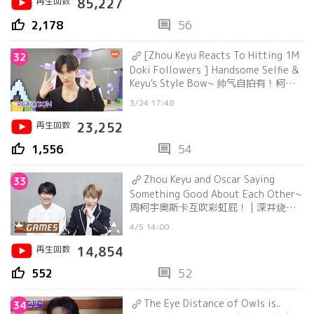
再生回数
85,227
thumb_up
comment
2,178
56
[Zhou Keyu Reacts To Hitting 1M
32
Doki Followers ] Handsome Selfie &
Keyu's Style Bow~ 帅气自拍有！柯式
鞠躬回礼有！
3/24 17:48
再生回数
23,252
thumb_up
comment
1,556
54
Zhou Keyu and Oscar Saying
33
Something Good About Each Other~
周柯宇奥斯卡互吹彩虹屁！ | 深井烧鹅
Deep Well Burn Goose
4/5 14:00
再生回数
14,854
thumb_up
comment
552
52
The Eye Distance of Owls is..
34