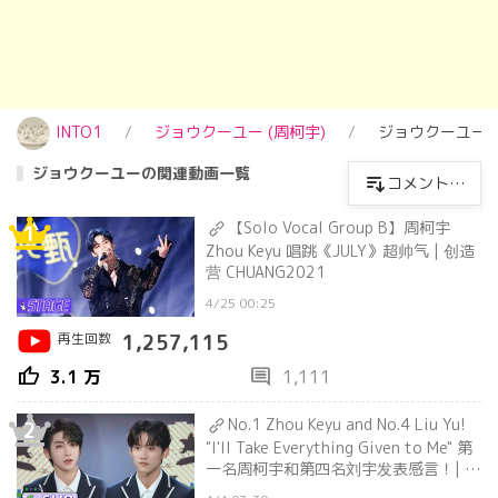
INTO1
ジョウクーユー (周柯宇)
ジョウクーユー 
ジョウクーユーの関連動画一覧
コメントが
多い順
【Solo Vocal Group B】周柯宇
1
Zhou Keyu 唱跳《JULY》超帅气 | 创造
营 CHUANG2021
4/25 00:25
再生回数
1,257,115
thumb_up
comment
3.1 万
1,111
No.1 Zhou Keyu and No.4 Liu Yu!
2
"I'll Take Everything Given to Me" 第
一名周柯宇和第四名刘宇发表感言！| 创
造营 CHUANG2021