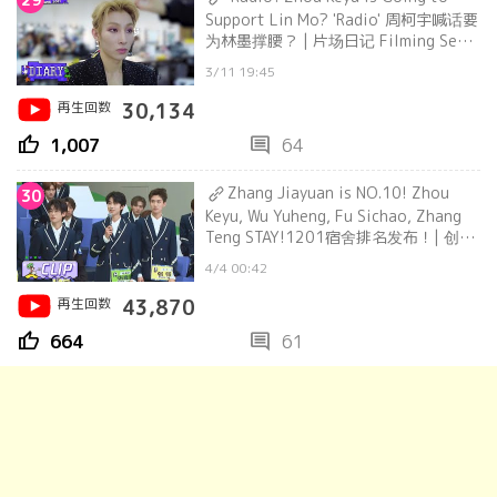
Support Lin Mo? 'Radio' 周柯宇喊话要
为林墨撑腰？ | 片场日记 Filming Set
Diary
3/11 19:45
再生回数
30,134
thumb_up
comment
1,007
64
Zhang Jiayuan is NO.10! Zhou
30
Keyu, Wu Yuheng, Fu Sichao, Zhang
Teng STAY!1201宿舍排名发布！| 创造
营 CHUANG2021
4/4 00:42
再生回数
43,870
thumb_up
comment
664
61