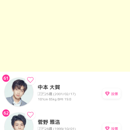
61
中本 大賀
投票
🇯🇵
25歳 (2001/02/17)
181cm
65kg
BMI 19.8
62
菅野 雅浩
投票
🇯🇵
26歳 (1999/10/01)