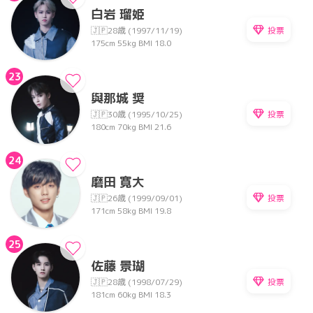
白岩 瑠姫
投票
🇯🇵
28歳 (1997/11/19)
175cm
55kg
BMI 18.0
23
與那城 奨
投票
🇯🇵
30歳 (1995/10/25)
180cm
70kg
BMI 21.6
24
磨田 寛大
投票
🇯🇵
26歳 (1999/09/01)
171cm
58kg
BMI 19.8
25
佐藤 景瑚
投票
🇯🇵
28歳 (1998/07/29)
181cm
60kg
BMI 18.3