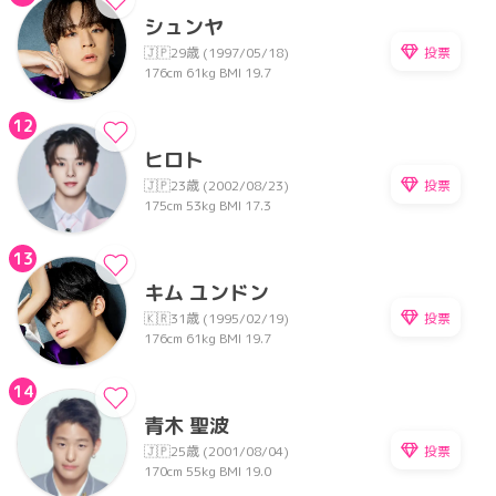
シュンヤ
投票
🇯🇵
29歳 (1997/05/18)
176cm
61kg
BMI 19.7
12
ヒロト
投票
🇯🇵
23歳 (2002/08/23)
175cm
53kg
BMI 17.3
13
キム ユンドン
投票
🇰🇷
31歳 (1995/02/19)
176cm
61kg
BMI 19.7
14
青木 聖波
投票
🇯🇵
25歳 (2001/08/04)
170cm
55kg
BMI 19.0