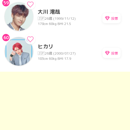
59
大川 澪哉
投票
🇯🇵
26歳 (1999/11/12)
178cm
68kg
BMI 21.5
60
ヒカリ
投票
🇯🇵
26歳 (2000/07/27)
183cm
60kg
BMI 17.9