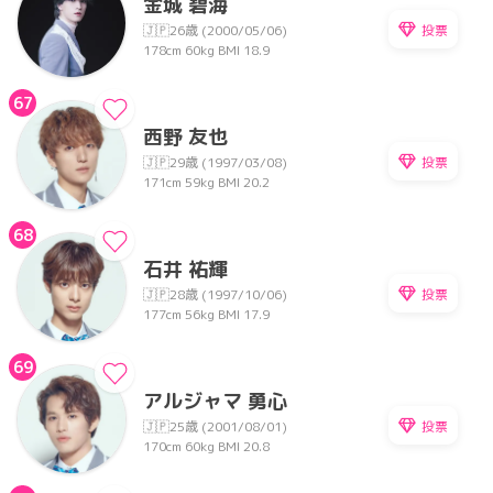
金城 碧海
投票
🇯🇵
26歳 (2000/05/06)
178cm
60kg
BMI 18.9
67
西野 友也
投票
🇯🇵
29歳 (1997/03/08)
171cm
59kg
BMI 20.2
68
石井 祐輝
投票
🇯🇵
28歳 (1997/10/06)
177cm
56kg
BMI 17.9
69
アルジャマ 勇心
投票
🇯🇵
25歳 (2001/08/01)
170cm
60kg
BMI 20.8