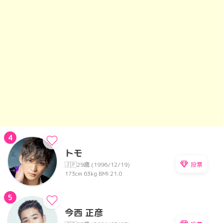
4
トモ
投票
🇯🇵
29歳 (1996/12/19)
173cm
63kg
BMI 21.0
5
今西 正彦