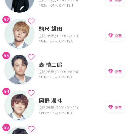
183cm
64kg
BMI 19.1
52
駒尺 雄樹
投票
🇯🇵
26歳 (1999/12/05)
184cm
67kg
BMI 19.8
53
森 慎二郎
投票
🇯🇵
26歳 (2000/06/08)
181cm
65kg
BMI 19.8
54
岡野 海斗
投票
🇯🇵
25歳 (2001/01/21)
168cm
53kg
BMI 18.8
55