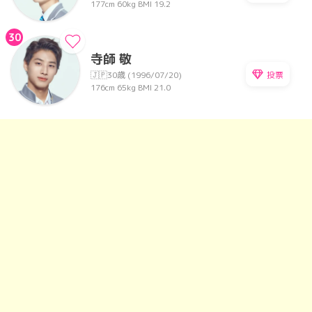
177cm
60kg
BMI 19.2
30
寺師 敬
投票
🇯🇵
30歳 (1996/07/20)
176cm
65kg
BMI 21.0