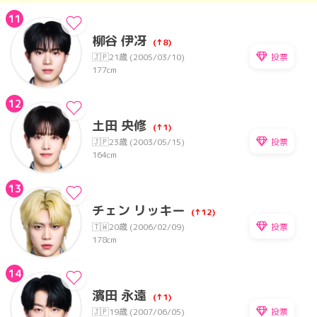
11
柳谷 伊冴
(↑8)
投票
🇯🇵
21歳 (2005/03/10)
177cm
12
土田 央修
(↑1)
投票
🇯🇵
23歳 (2003/05/15)
164cm
13
チェン リッキー
(↑12)
投票
🇹🇼
20歳 (2006/02/09)
178cm
14
濱田 永遠
(↑1)
投票
🇯🇵
19歳 (2007/06/05)