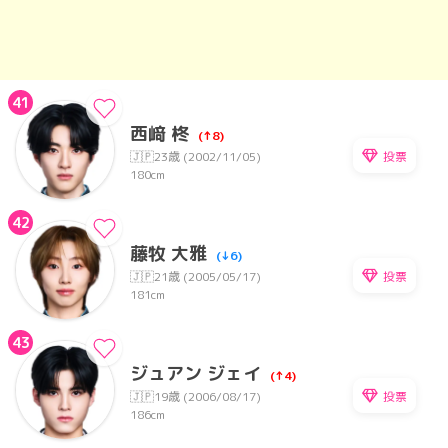
41
西﨑 柊
(↑8)
投票
🇯🇵
23歳 (2002/11/05)
180cm
42
藤牧 大雅
(↓6)
投票
🇯🇵
21歳 (2005/05/17)
181cm
43
ジュアン ジェイ
(↑4)
投票
🇯🇵
19歳 (2006/08/17)
186cm