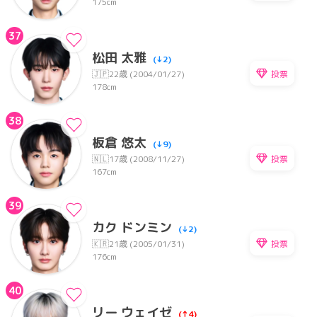
175cm
37
松田 太雅
(↓2)
投票
🇯🇵
22歳 (2004/01/27)
178cm
38
板倉 悠太
(↓9)
投票
🇳🇱
17歳 (2008/11/27)
167cm
39
カク ドンミン
(↓2)
投票
🇰🇷
21歳 (2005/01/31)
176cm
40
リー ウェイゼ
(↑4)