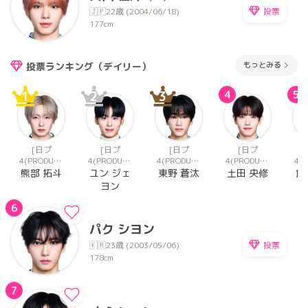
投票
🇯🇵
22歳 (2004/06/18)
177cm
もっとみる
投票ランキング（デイリー）
1
2
3
4
5
[日プ
[日プ
[日プ
[日プ
4(PRODUCE
4(PRODUCE
4(PRODUCE
4(PRODUCE
4(
101 JAPAN
101 JAPAN
101 JAPAN
101 JAPAN
10
熊部 拓斗
ユン ジェ
東野 蒼汰
土田 央修
飯
新世界)]
新世界)]
新世界)]
新世界)]
新
ヨン
6
パク シヨン
投票
🇰🇷
23歳 (2003/05/06)
178cm
7