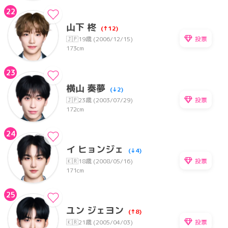
22
山下 柊
(↑12)
投票
🇯🇵
19歳 (2006/12/15)
173cm
23
横山 奏夢
(↓2)
投票
🇯🇵
23歳 (2003/07/29)
172cm
24
イ ヒョンジェ
(↓4)
投票
🇰🇷
18歳 (2008/05/16)
171cm
25
ユン ジェヨン
(↑8)
投票
🇰🇷
21歳 (2005/04/03)