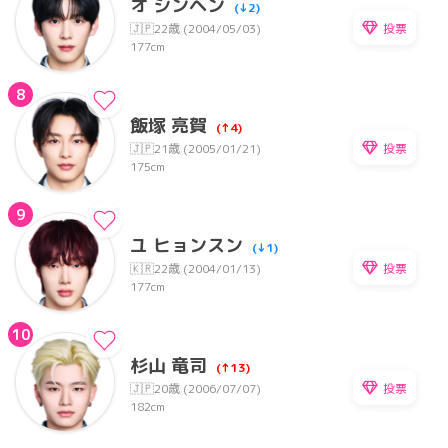
オ シンヘン
(↓2)
投票
🇯🇵
22歳 (2004/05/03)
177cm
8
飯塚 亮賀
(↑4)
投票
🇯🇵
21歳 (2005/01/21)
175cm
9
ユ ヒョンスン
(↓1)
投票
🇰🇷
22歳 (2004/01/13)
177cm
10
杉山 竜司
(↑13)
投票
🇯🇵
20歳 (2006/07/07)
182cm