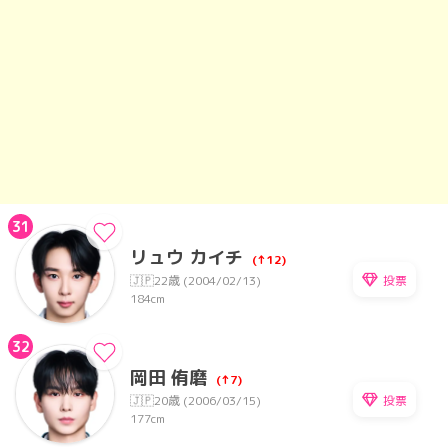
31
リュウ カイチ
(↑12)
投票
🇯🇵
22歳 (2004/02/13)
184cm
32
岡田 侑磨
(↑7)
投票
🇯🇵
20歳 (2006/03/15)
177cm