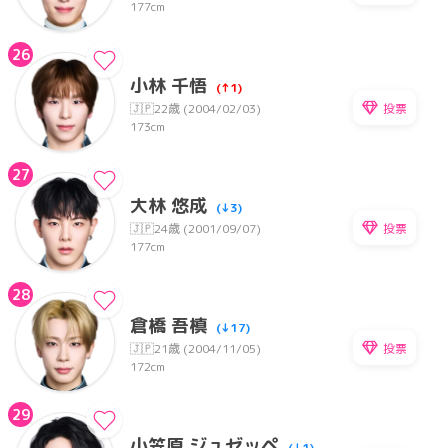
177cm
26
小林 千悟
(↑1)
投票
🇯🇵
22歳 (2004/02/03)
173cm
27
大林 悠成
(↓3)
投票
🇯🇵
24歳 (2001/09/07)
177cm
28
倉橋 吾槙
(↓17)
投票
🇯🇵
21歳 (2004/11/05)
172cm
29
小笠原 ジュゼッペ
(↓1)