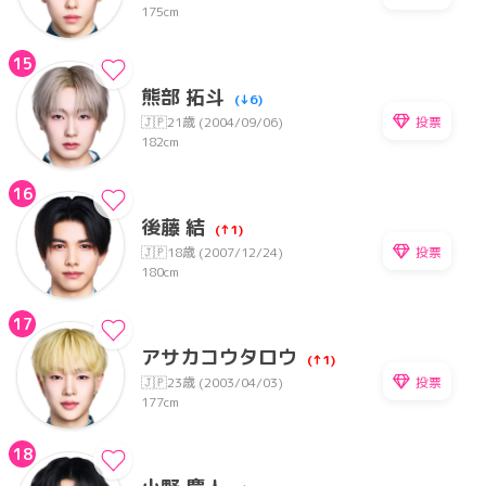
175cm
15
熊部 拓斗
(↓6)
投票
🇯🇵
21歳 (2004/09/06)
182cm
16
後藤 結
(↑1)
投票
🇯🇵
18歳 (2007/12/24)
180cm
17
アサカコウタロウ
(↑1)
投票
🇯🇵
23歳 (2003/04/03)
177cm
18