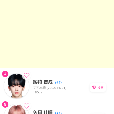
4
釼持 吉成
(↓2)
投票
🇯🇵
23歳 (2002/11/21)
180cm
5
矢田 佳暉
(↓1)