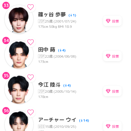
33
篠ヶ谷 歩夢
(↓1)
投票
🇯🇵
25歳 (2001/07/24)
175cm
58kg
BMI 18.9
34
田中 蒔
(↓4)
投票
🇯🇵
22歳 (2004/06/06)
173cm
35
今江 陸斗
(↓4)
投票
🇯🇵
20歳 (2005/10/14)
178cm
36
アーチャー ウイ
(↓14)
投票
🇺🇸
15歳 (2010/09/25)