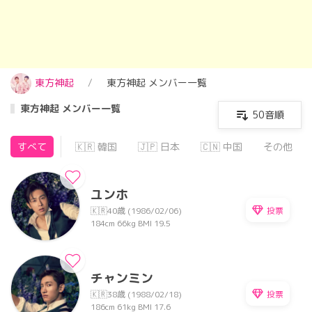
東方神起
東方神起 メンバー一覧
東方神起 メンバー一覧
50音順
すべて
🇰🇷 韓国
🇯🇵 日本
🇨🇳 中国
その他
ユンホ
投票
🇰🇷
40歳 (1986/02/06)
184cm
66kg
BMI 19.5
チャンミン
投票
🇰🇷
38歳 (1988/02/18)
186cm
61kg
BMI 17.6