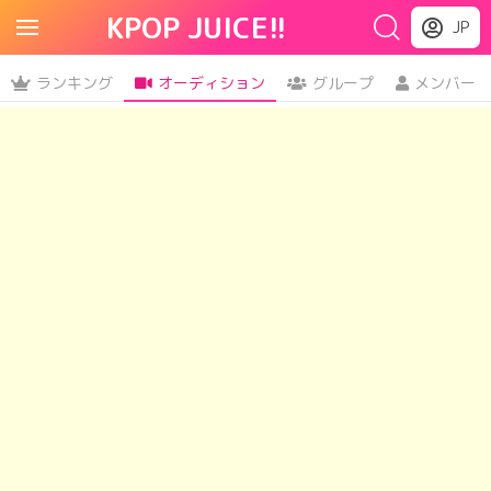
KPOP JUICE!!
JP
ランキング
オーディション
グループ
メンバー