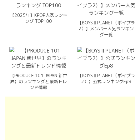
【2025年】KPOP人気ランキ
ング TOP100
【BOYSⅡPLANET（ボイプラ
2）】メンバー人気ランキン
グ一覧
【PRODUCE 101 JAPAN 新世
【BOYSⅡPLANET（ボイプラ
界】のランキングと最新トレ
2）】公式ランキングEp8
ンド情報