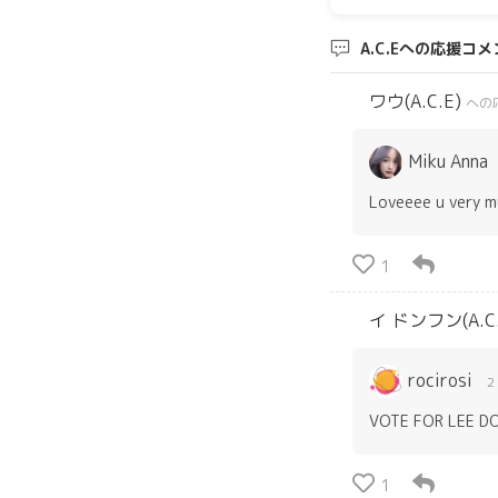
A.C.Eへの応援コ
ワウ(A.C.E)
への
Miku Anna
Loveeee u very 
1
イ ドンフン(A.C
rocirosi
2
VOTE FOR LEE D
1