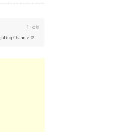
通報
ighting Channie 💛