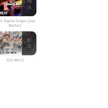
15
.E Digital Single [Just
Better]
3
인간 에이스