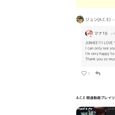
ジュン(A.C.E)
へ
マナ16
2 
JUNHEE♡I LOVE
I can only see y
I'm very happy t
Thank you so mu
1
A.C.E 関連動画プレイ