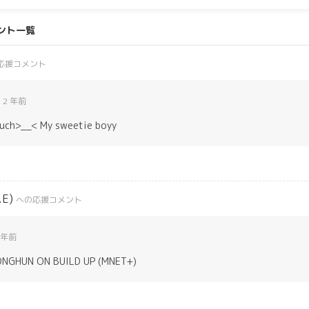
メント一覧
応援コメント
2 年前
much>__< My sweetie boyy
.E)
への応援コメント
 年前
ONGHUN ON BUILD UP (MNET+)