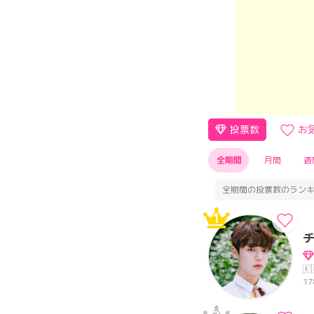
投票数
お
全期間
月間
週
全期間の投票数のラン
1
🇰
17