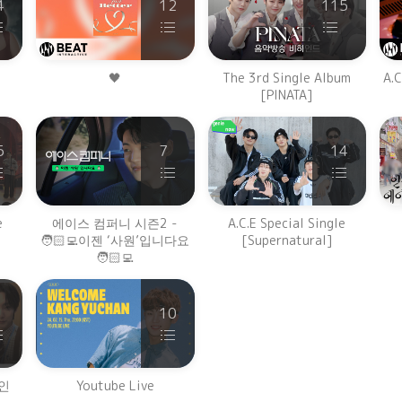
4
12
115
🖤
The 3rd Single Album
A.C
[PINATA]
5
7
14
e
에이스 컴퍼니 시즌2 -
A.C.E Special Single
🧑🏻‍💻이젠 ‘사원’입니다요
[Supernatural]
🧑🏻‍💻
10
'인
Youtube Live