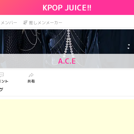
KPOP JUICE!!
メンバー
推しメンメーカー
A.C.E
メント
共有
ング