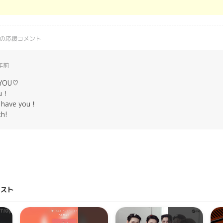
の応援コメント
年前
 YOU♡
ou！
o have you！
ch!
リスト