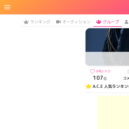
ランキング
オーディション
グループ
お気に入り
107
コ
位
A.C.E 人気ランキ