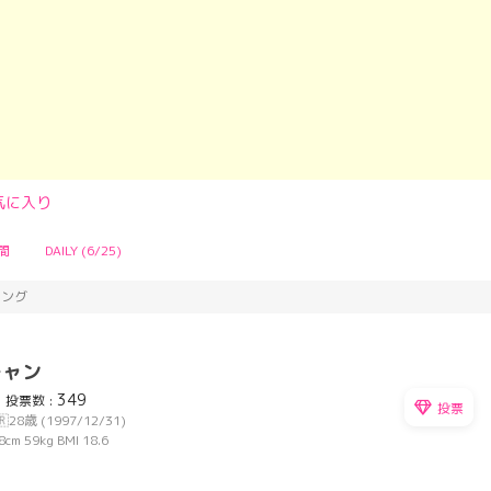
気に入り
間
DAILY (6/25)
キング
チャン
349
投票数 :
投票
🇷
28歳 (1997/12/31)
8cm
59kg
BMI 18.6