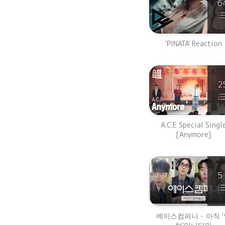
6
'PINATA' Reaction
2
A.C.E Special Singl
[Anymore]
5
에이스컴퍼니 - 아직 