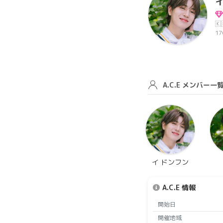
イ
🇰
17
A.C.E メンバー一
イ ドンフン
A.C.E 情報
開始日
開催地域