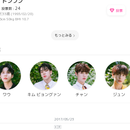
 ドンフン
24
投票数 :
投票
🇷
33歳 (1993/02/28)
6cm
58kg
BMI 18.7
もっとみる
覧
ワウ
キム ビョングァン
チャン
ジュン
2017/05/23
🇰🇷