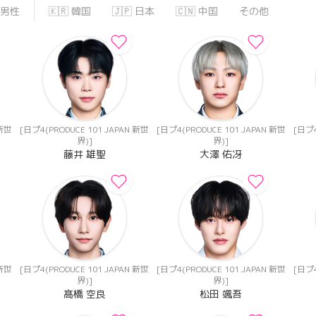
男性
🇰🇷 韓国
🇯🇵 日本
🇨🇳 中国
その他
 新世
[日プ4(PRODUCE 101 JAPAN 新世
[日プ4(PRODUCE 101 JAPAN 新世
[日プ4
界)]
界)]
藤井 雄聖
大澤 佑冴
 新世
[日プ4(PRODUCE 101 JAPAN 新世
[日プ4(PRODUCE 101 JAPAN 新世
[日プ4
界)]
界)]
髙橋 空良
松田 颯吾