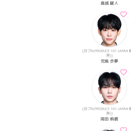
髙城 暖人
[日プ4(PRODUCE 101 JAPAN
界)]
児島 歩夢
[日プ4(PRODUCE 101 JAPAN
界)]
岡田 侑磨