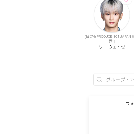
[日プ4(PRODUCE 101 JAPAN
界)]
リー ウェイゼ
フォ