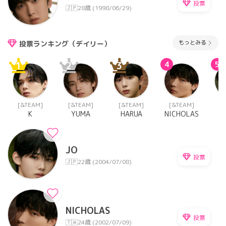
投票
🇯🇵
28歳 (1998/06/29)
もっとみる
投票ランキング（デイリー）
1
2
3
4
5
[&TEAM]
[&TEAM]
[&TEAM]
[&TEAM]
[
K
YUMA
HARUA
NICHOLAS
JO
投票
🇯🇵
22歳 (2004/07/08)
NICHOLAS
投票
🇹🇼
24歳 (2002/07/09)