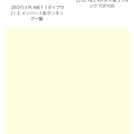
【2025年】KPOP人気ランキ
ング TOP100
【BOYSⅡPLANET（ボイプラ
2）】メンバー人気ランキン
グ一覧