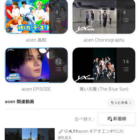
4
4
aoen 高校
aoen Choreography
12
14
aoen EPISODE
青い太陽 (The Blue Sun)
aoen 関連動画
もっとみる
新着順
並べ替え :
🐶🐬❓#aoen #アオエン#YUJU
#RUKA