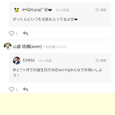
🐟🐯Kanaﾋﾟ🐻❤️
通報
10 ヶ月前
がっくんにいつも元気もらってるよ😊❤️
1
山倉 琉楓(aoen)
への応援コメント
EMMA
通報
10 ヶ月前
あと1ヶ月でお誕生日だね😊aoringみんなでお祝いしよ
う！
1