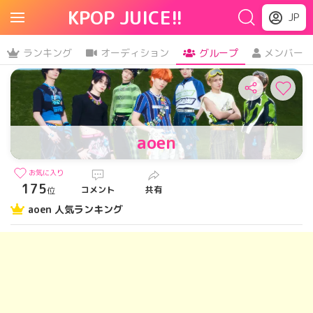
KPOP JUICE!!
JP
ランキング
オーディション
グループ
メンバー
aoen
お気に入り
175
コメント
共有
位
aoen 人気ランキング