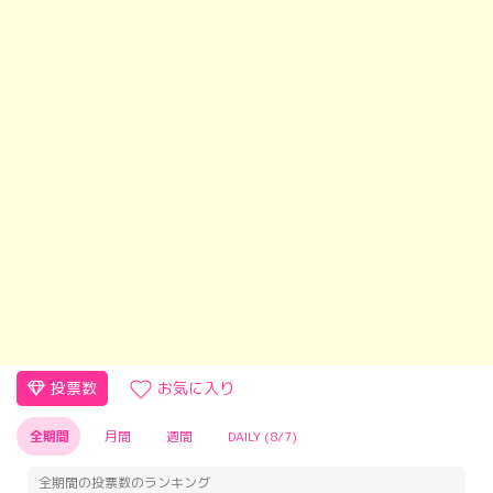
投票数
お気に入り
全期間
月間
週間
DAILY (8/7)
全期間の投票数のランキング