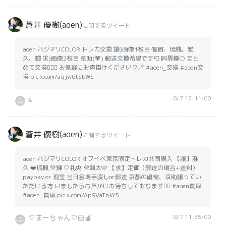
蒼井 優樹(aoen)
に関するツイート
aoen ハジマリCOLOR トレカ交換 譲)画像1枚目 優樹、琉楓、雅
久、輝 求)画像2枚目 京助(🧡) 郵送交換希望です📮 同異種○ まと
めて交換🙆🏻‍♀️ お気軽にお声掛けください♡⸝꙳ #aoen_交換 #aoen交
換 pic.x.com/aqjw6tSbWS
8/7 12:11:00
𝐬.
蒼井 優樹(aoen)
に関するツイート
aoen ハジマリCOLOR オフイベ東京限定トレカ共同購入 【譲】雅
久 ❤️琉楓 💚輝 🤍礼央 💜颯太🩷 【求】定価（郵送の場合+送料）
paypay or 現金 当日会場手渡しor郵送 京都の優樹、京助譲ってい
ただける方 いましたらお声がけお待ちしております🙇‍♀️ #aoen買取
#aoen_買取 pic.x.com/Ap9VaTbkY5
8/7 11:55:00
♡まーちゃん♡🐹🍎