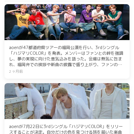
aoenが47都道府県ツアーの福岡公演を行い、3rdシングル
「ハジマリCOLOR」を発表。メンバーはファンとの絆を強調
し、夢の実現に向けた意気込みを語った。会場は熱気に包ま
れ、福岡弁での挨拶や新曲の披露で盛り上がり、ファンの応
援を受けてさらなる挑戦を誓った。
2 ヶ月前
aoenが7月22日に3rdシングル「ハジマリCOLOR」をリリー
スすることが決定。自分だけの色を見つける旅を描いた楽曲