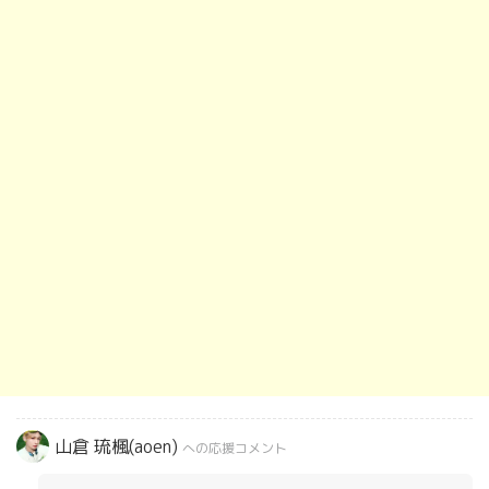
山倉 琉楓(aoen)
への応援コメント