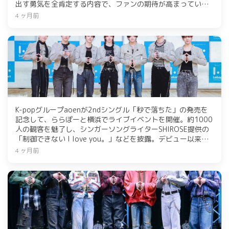
出す勇気を全肯定する内容で、ファンの期待が高まってい
る。4月17日から「BEYBLADE X」公式YouTubeチャンネルで
4 ヶ月前
配信され、各音楽配信サービスでも後日提供予定。
K-popグループaoenが2ndシングル「秒で落ちた」の発売を
記念して、ららぽーと横浜でライブイベントを開催。約1000
人の観客を魅了し、シンガーソングライターSHIROSE提供の
「制御できない I love you。」などを披露。デビュー以来、
等身大の感情を表現し続けるaoenは、47都道府県ツアー
4 ヶ月前
「aoen LIVE TOUR 2026 ～青のはじまり 47+1～」の開催
も決定し、さらなる飛躍を目指す。