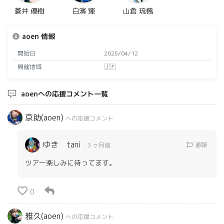
蒼井 優樹
白濱 輝
山倉 琉楓
aoen 情報
開始日
2025/04/12
開催地域
🇯🇵
aoenへの応援コメント一覧
京助(aoen)
への応援コメント
ゆき tani
通報
3 ヶ月前
ツアー楽しみに待ってます。
0
雅久(aoen)
への応援コメント