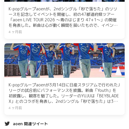
K-popグループaoenが、2ndシングル「秒で落ちた」のリリ
ースを記念してイベントを開催し、初の47都道府県ツアー
「aoen LIVE TOUR 2026 ～青のはじまり 47+1～」の開催
を発表した。新曲は心が動く瞬間を描いたもので、イベント
ではメンバーが楽曲の制作秘話やエピソードを披露。ファン
4 ヶ月前
との交流を大切にし、青春をテーマにしたパフォーマンスで
会場を盛り上げた。
K-popグループaoenが3月14日に日産スタジアムで行われたJ
リーグの試合前にパフォーマンスを披露。新曲「Youth」を
初披露し、観客を魅了した。リーダーのYUJUは「BEYBLADE
X」とのコラボを発表し、2ndシングル「秒で落ちた」は3月
18日に発売予定。ファンの期待が高まる中、詳細は3月21日
4 ヶ月前
に発表される。
aoen 関連ツイート