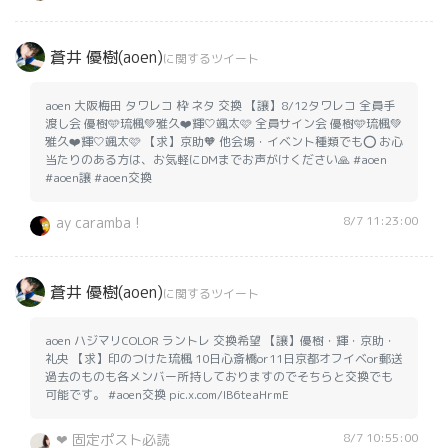
蒼井 優樹(aoen)
に関するツイート
aoen 大阪梅田 タワレコ 枠 ネタ 交換 【譲】8/12タワレコ 全員手
渡し会 優樹🩵琉楓💚雅久❤️輝🤍颯太🩷 全員サイン会 優樹🩵琉楓💚
雅久❤️輝🤍颯太🩷 【求】京助🧡 他会場・イベント種類でも⭕️ お心
当たりのある方は、お気軽にDMまでお声がけください🙏 #aoen
#aoen譲 #aoen交換
8/7 11:23:00
ay caramba !
蒼井 優樹(aoen)
に関するツイート
aoen ハジマリCOLOR ラントレ 交換希望 【譲】優樹・輝・京助・
礼央 【求】印のつけた琉楓 10日心斎橋or11日京都オフイベor郵送
過去のものも各メンバー所持しておりますのでそちらと交換でも
可能です。 #aoen交換 pic.x.com/lB6teaHrmE
8/7 10:55:00
❤︎ 固定ポスト必読