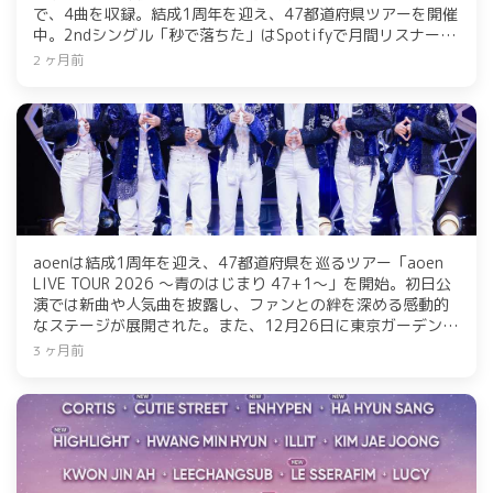
で、4曲を収録。結成1周年を迎え、47都道府県ツアーを開催
中。2ndシングル「秒で落ちた」はSpotifyで月間リスナー数
がデビュー時の約2倍に増加し、人気を博している。aoen
2 ヶ月前
は、リアルな感情を楽曲で表現し、同世代からの共感を呼ん
でいる。今後の活躍に期待が高まる。
aoenは結成1周年を迎え、47都道府県を巡るツアー「aoen
LIVE TOUR 2026 ～青のはじまり 47+1～」を開始。初日公
演では新曲や人気曲を披露し、ファンとの絆を深める感動的
なステージが展開された。また、12月26日に東京ガーデンシ
アターでの追加公演も発表。メンバーはそれぞれの思いを語
3 ヶ月前
り、ツアーを通じて日本全国に“青”を届ける決意を示した。