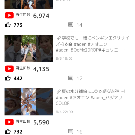
再生回数
6,974
thumb_up
comment
773
14
学校でも一緒にペンギンエクササイ
ズ💨🐧🏫 #aoen #アオエン
#aoen_BOoMx2DROP#キュリエーシ
ョン学院 #GAKU
8/5 18:02
再生回数
4,135
thumb_up
comment
442
12
夏の水分補給に...🌻🥤🌈KANPAI~!
#aoen #アオエン #aoen_ハジマリ
COLOR
8/4 22:00
再生回数
5,590
thumb_up
comment
732
16