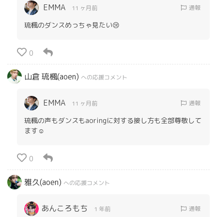
EMMA
通報
11 ヶ月前
琉楓のダンスめっちゃ見たい😢
0
山倉 琉楓(aoen)
への応援コメント
EMMA
通報
11 ヶ月前
琉楓の声もダンスもaoringに対する接し方も全部尊敬して
ます☺️
0
雅久(aoen)
への応援コメント
あんころもち
通報
1 年前