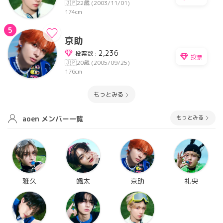
🇯🇵
22歳 (2003/11/01)
174cm
5
京助
2,236
投票数 :
投票
🇯🇵
20歳 (2005/09/25)
176cm
もっとみる
もっとみる
aoen メンバー一覧
雅久
颯太
京助
礼央