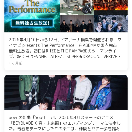
2026年4月10日から12日、Kアリーナ横浜で開催される「マ
イナビ presents The Performance」をABEMAが国内独占・
無料生放送。初日はRIIZEとTHE RAMPAGEのツーマンライ
ブ、続く日はEVNNE、ATEEZ、SUPER★DRAGON、VERIVERY
などが出演。最終日にはATEEZがヘッドライナーを務め、幅
4 ヶ月前
広いアーティストが集結。各公演は放送後1週間の見逃し配信
もあり。
aoenの新曲「Youth」が、2026年4月スタートのアニメ
「BEYBLADE X 真・未来編」のエンディングテーマに決定し
た。青春をテーマにしたこの楽曲は、仲間と共に一歩を踏み