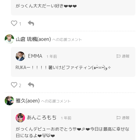
がっくん大大だーい好き❤️❤️❤️
1
山倉 琉楓(aoen)
への応援コメント
EMMA
通報
1 年前
RUKAー！！！！暑いけどファイティン(๑•̀ㅂ•́)و✧
2
雅久(aoen)
への応援コメント
あんころもち
通報
1 年前
がっくんデビューおめでとう🎊❤️🎉❤️今日は最高に幸せな
日になるよ❤️🐻🐯❤️