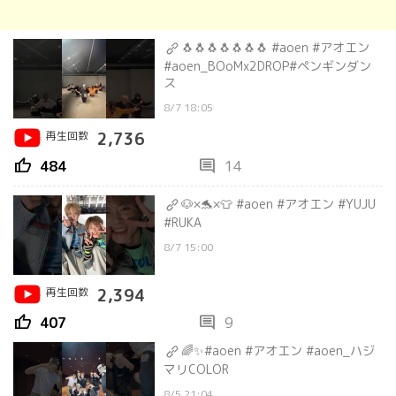
🐧🐧🐧🐧🐧🐧🐧 #aoen #アオエン
#aoen_BOoMx2DROP#ペンギンダン
ス
8/7 18:05
再生回数
2,736
thumb_up
comment
484
14
🐶×🐬×👕 #aoen #アオエン #YUJU
#RUKA
8/7 15:00
再生回数
2,394
thumb_up
comment
407
9
🌈✨#aoen #アオエン #aoen_ハジ
マリCOLOR
8/5 21:04