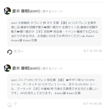
蒼井 優樹(aoen)
に関するツイート
aoen 大阪梅田 タワレコ 枠 ネタ 交換 【譲】8/12タワレコ 全員手
渡し会 優樹🩵琉楓💚雅久❤️輝🤍颯太🩷 全員サイン会 優樹🩵琉楓💚
雅久❤️輝🤍颯太🩷 【求】京助🧡 他会場・イベント種類でも⭕️ お心
当たりのある方は、お気軽にDMまでお声がけください🙏 #aoen
#aoen譲 #aoen交換
8/7 15:33:00
えりー
蒼井 優樹(aoen)
に関するツイート
aoen ストア HMV タワレコ 枠交換 【譲】 ❤️💚💜🤍枠 8/10 HMV
シール、グータッチ 8/12タワレコ シール、全サ 8/28 HMV シー
ル、グータッチ 【求】🩵優樹 枠 今後も交換等できる方だと嬉しい
です。 DMお待ちしております。 #aoen譲 #aoen交換
8/7 14:45:00
♡