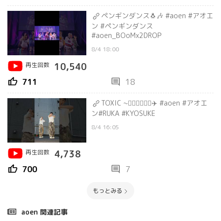
ペンギンダンス🐧🎶 #aoen #アオエ
ン #ペンギンダンス
#aoen_BOoMx2DROP
8/4 18:00
再生回数
10,540
thumb_up
comment
711
18
TOXIC ~💁🏻‍♂️💁🏻‍♂️✈️ #aoen #アオエ
ン#RUKA #KYOSUKE
8/4 16:05
再生回数
4,738
thumb_up
comment
700
7
もっとみる
aoen 関連記事