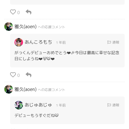
0
雅久(aoen)
への応援コメント
あんころもち
通報
1 年前
がっくんデビューおめでとう❤️🎉今日は最高に幸せな記念
日にしようね❤️🐻🐯❤️
0
雅久(aoen)
への応援コメント
あじゅあじゅ
通報
1 年前
デビューもうすぐだね🐯