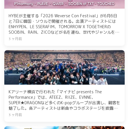
HYBEが主催する「2026 Weverse Con Festival」が6月6日
と7日に韓国・ソウルで開催される。出演アーティストには
ENHYPEN、LE SSERAFIM、TOMORROW X TOGETHERの
SOOBIN、RAIN、ZICOなどが名を連ね、世代やジャンルを超
えた音楽の祭典として注目を集めている。チケットは4月23
3 ヶ月前
日から販売開始。
Kアリーナ横浜で行われた「マイナビ presents The
Performance」では、ATEEZ、RIIZE、EVNNE、
SUPER★DRAGONなど多くのK-popグループが出演し、観客を
魅了した。各アーティストは新曲やコラボステージを披露
し、会場は熱気に包まれた。特にATEEZは圧倒的なパフォー
3 ヶ月前
マンスで観客を盛り上げ、イベントは大成功を収めた。