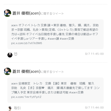
蒼井 優樹(aoen)
に関するツイート
aoen オフイベ トレカ 交換 譲→東京 優樹、雅久、輝、颯太、京助
求→京都 琉楓、礼央＞買取(定価、CD+トレカ) 買取で郵送希望の
方は+送料 オフイベ当日現地手渡し優先 交換の場合は郵送orオフ
イベ手渡しorツアー手渡し #aoen譲 #aoen交換
pic.x.com/yb7xX7e8W6
8/7 11:45:00
😈
蒼井 優樹(aoen)
に関するツイート
aoen 会場限定 トレカ 交換 【譲】東京 優樹 琉楓 雅久
京助 礼央 【求】京都💖 颯太 輝 颯太最優先で探してます コン
プ購入予定 東京会場手渡しまたは郵送可能 #aoen交換
pic.x.com/1mrfytFptZ
8/7 11:44:00
取引