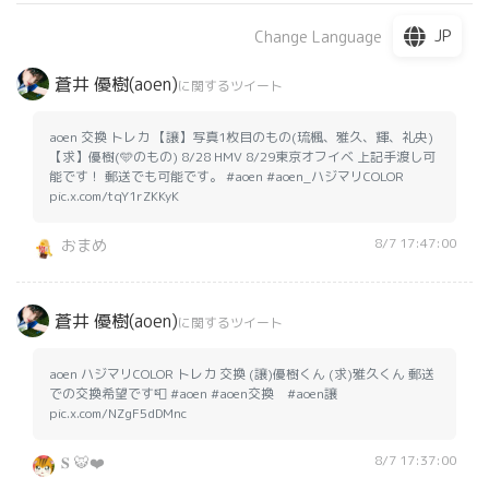
JP
Change Language
蒼井 優樹(aoen)
に関するツイート
aoen 交換 トレカ 【譲】写真1枚目のもの(琉楓、雅久、輝、礼央)
【求】優樹(🩵のもの) 8/28 HMV 8/29東京オフイベ 上記手渡し可
能です！ 郵送でも可能です。 #aoen #aoen_ハジマリCOLOR
pic.x.com/tqY1rZKKyK
8/7 17:47:00
おまめ
蒼井 優樹(aoen)
に関するツイート
aoen ハジマリCOLOR トレカ 交換 (譲)優樹くん (求)雅久くん 郵送
での交換希望です📮 #aoen #aoen交換 #aoen譲
pic.x.com/NZgF5dDMnc
8/7 17:37:00
𝐒 🐯❤️