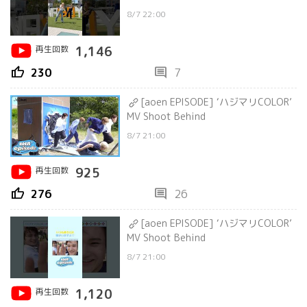
8/7 22:00
再生回数
1,146
thumb_up
comment
230
7
[aoen EPISODE] ‘ハジマリCOLOR’
MV Shoot Behind
8/7 21:00
再生回数
925
thumb_up
comment
276
26
[aoen EPISODE] ‘ハジマリCOLOR’
MV Shoot Behind
8/7 21:00
再生回数
1,120