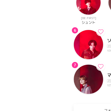
[BE:FIRST]
シュント
6
🇯
17
7
🇯
17
フォ