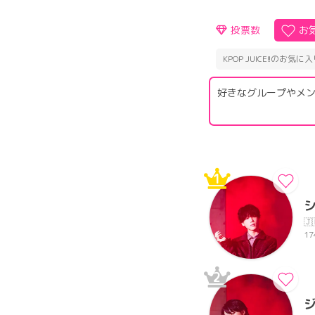
投票数
お
KPOP JUICE!!のお
好きなグループやメン
1
🇯
17
2