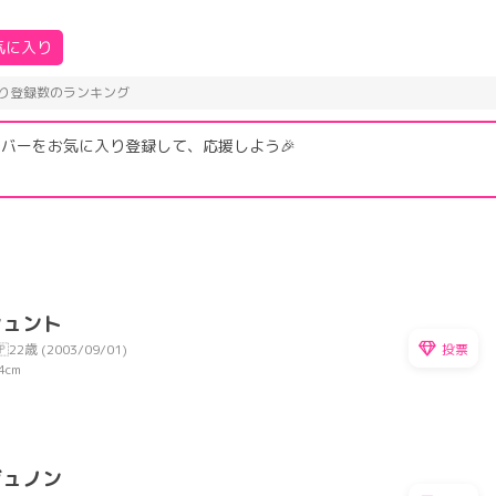
気に入り
気に入り登録数のランキング
バーをお気に入り登録して、応援しよう🎉
シュント
投票
🇵
22歳 (2003/09/01)
4cm
ジュノン