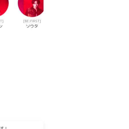
T]
[BE:FIRST]
ン
ソウタ
す！