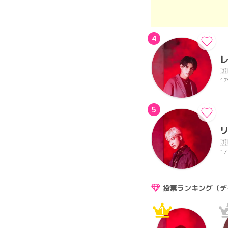
4
🇯
17
5
🇯
17
投票ランキング（デ
1