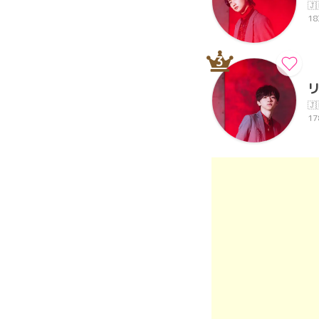
🇯
18
3
🇯
17