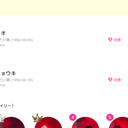
レオ
投票
🇵
27歳 (1998/09/08)
9cm
リョウキ
投票
🇵
27歳 (1999/04/26)
7cm
イリー）
2
3
4
5