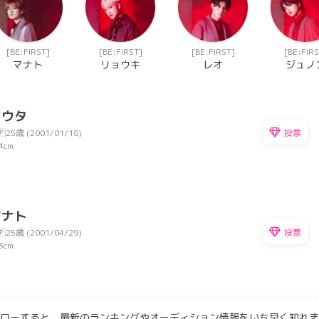
[BE:FIRST]
[BE:FIRST]
[BE:FIRST]
[BE:FIRS
マナト
リョウキ
レオ
ジュノ
ソウタ
投票
🇵
25歳 (2001/01/18)
4cm
マナト
投票
🇵
25歳 (2001/04/29)
3cm
ローすると、最新のランキングやオーディション情報をいち早く知れま