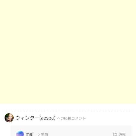
ウィンター(aespa)
への応援コメント
mai
通報
2 年前