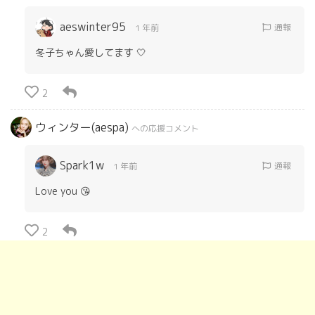
aeswinter95
通報
1 年前
冬子ちゃん愛してます 🤍
2
ウィンター(aespa)
への応援コメント
Spark1w
通報
1 年前
Love you 😘
2