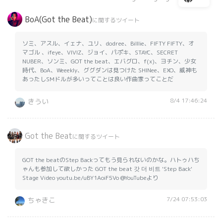
BoA(Got the Beat)
に関するツイート
ソミ、アスル、イェナ、ユリ、dodree、Billlie、FIFTY FIFTY、オ
マゴル 、ifeye、VIVIZ、ジョイ、パポキ、STAYC、SECRET
NUBER、ソンミ、GOT the beat、エバグロ、f(x)、ヨチン、少女
時代、BoA、Weeekly、ググダンは見つけた SHINee、EXO、威神も
あったしSMドルが多いってことは良い作曲家ってことだ
8/4 17:46:24
きうい
Got the Beat
に関するツイート
GOT the beatのStep Backってもう見られないのかな。ハトゥハち
ゃんも参加して欲しかった GOT the beat 갓 더 비트 'Step Back'
Stage Video youtu.be/uBY1AoiF5Vo @YouTubeより
7/24 07:53:03
ちゃきこ