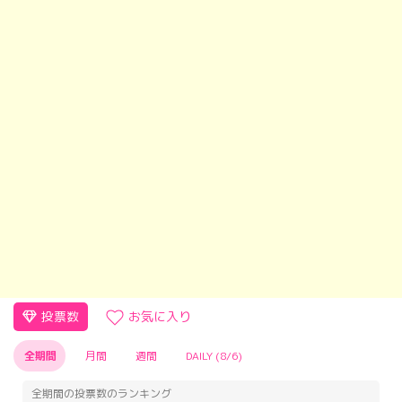
投票数
お気に入り
全期間
月間
週間
DAILY (8/6)
全期間の投票数のランキング