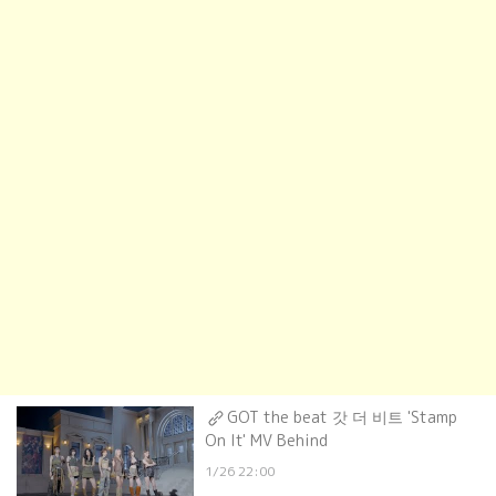
GOT the beat 갓 더 비트 'Stamp
On It' MV Behind
1/26 22:00