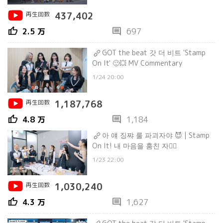
再生回数
437,402
thumb_up
comment
2.5 万
697
GOT the beat 갓 더 비트 'Stamp
On It' 🙂💥 MV Commentary
1/24 20:00
再生回数
1,187,768
thumb_up
comment
4.8 万
1,184
아 얘 징쨔 룰 파괴자야 😈 | Stamp
On It! 내 마음을 훔친 자❤️‍🔥
1/23 22:00
再生回数
1,030,240
thumb_up
comment
4.3 万
1,627