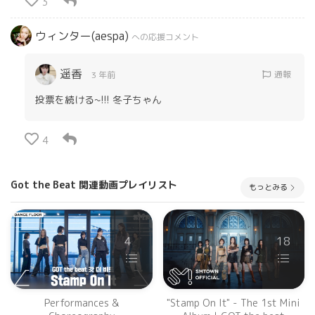
3
ウィンター(aespa)
への応援コメント
遥香
通報
3 年前
投票を続ける~!!! 冬子ちゃん
4
Got the Beat 関連動画プレイリスト
もっとみる
4
18
Performances &
"Stamp On It" - The 1st Mini