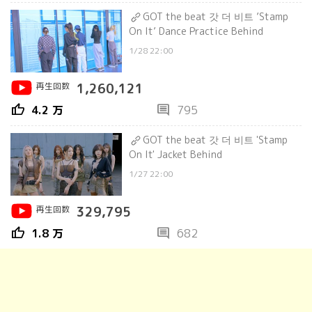
GOT the beat 갓 더 비트 ’Stamp
On It’ Dance Practice Behind
1/28 22:00
再生回数
1,260,121
thumb_up
comment
4.2 万
795
GOT the beat 갓 더 비트 'Stamp
On It' Jacket Behind
1/27 22:00
再生回数
329,795
thumb_up
comment
1.8 万
682