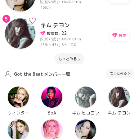
🇰🇷
32歳 (1994/02/10)
163cm
5
キム テヨン
22
投票数 :
投票
🇰🇷
37歳 (1989/03/09)
159cm
43kg
BMI 17.0
もっとみる
もっとみる
Got the Beat メンバー一覧
ウィンター
BoA
キム ヒョヨン
キム テヨン