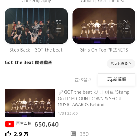
Choreography
Album｜GOT the beat
30
24
Step Back｜GOT the beat
Girls On Top PRESNETS
Got the Beat 関連動画
もっとみる
新着順
並べ替え :
GOT the beat 갓 더 비트 ‘Stamp
On It’ M COUNTDOWN & SEOUL
MUSIC AWARDS Behind
1/31 22:00
再生回数
650,640
thumb_up
comment
2.9 万
830