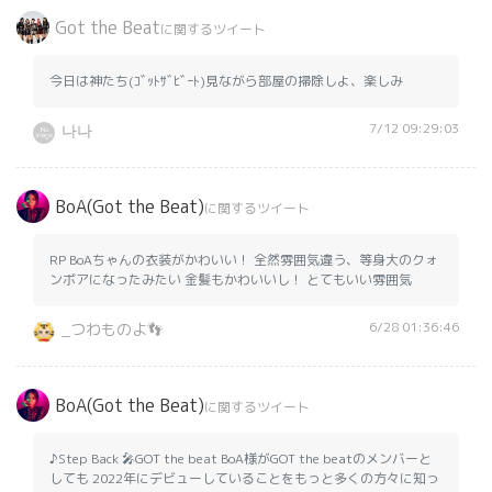
Got the Beat
に関するツイート
今日は神たち(ｺﾞｯﾄｻﾞﾋﾞｰﾄ)見ながら部屋の掃除しよ、楽しみ
7/12 09:29:03
나나
BoA(Got the Beat)
に関するツイート
RP BoAちゃんの衣装がかわいい！ 全然雰囲気違う、等身大のクォ
ンボアになったみたい 金髪もかわいいし！ とてもいい雰囲気
6/28 01:36:46
_つわものよ👣
BoA(Got the Beat)
に関するツイート
♪Step Back 🎤GOT the beat BoA様がGOT the beatのメンバーと
しても 2022年にデビューしていることをもっと多くの方々に知っ