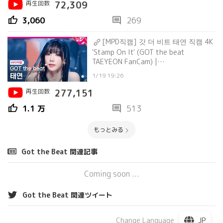
再生回数
72,309
thumb_up
comment
3,060
269
[MPD직캠] 갓 더 비트 태연 직캠 4K
'Stamp On It' (GOT the beat
TAEYEON FanCam) |
@MCOUNTDOWN_2023.1.19
1/19 19:26
再生回数
277,151
thumb_up
comment
1.1 万
513
もっとみる
Got the Beat 関連記事
Coming soon ...
Got the Beat 関連ツイート
JP
Change Language