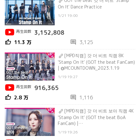
GOT the beat 갓 더 비트 'Stamp
On It' Dance Practice
1/21 19:00
再生回数
3,152,808
thumb_up
comment
11.3 万
3,125
[MPD직캠] 갓 더 비트 직캠 8K
'Stamp On It' (GOT the beat FanCam)
| @MCOUNTDOWN_2023.1.19
1/19 19:27
再生回数
916,365
thumb_up
comment
2.8 万
1,116
[MPD직캠] 갓 더 비트 보아 직캠 4K
'Stamp On It' (GOT the beat BoA
FanCam) |
@MCOUNTDOWN_2023.1.19
1/19 19:26