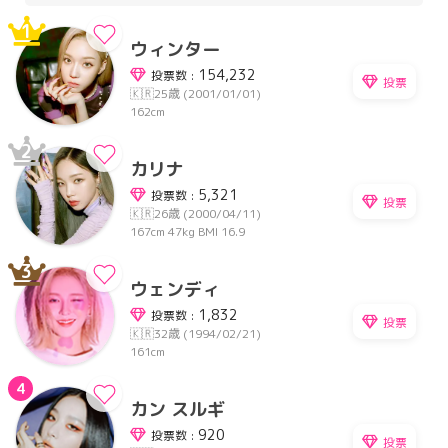
1
ウィンター
154,232
投票数 :
投票
🇰🇷
25歳 (2001/01/01)
162cm
2
カリナ
5,321
投票数 :
投票
🇰🇷
26歳 (2000/04/11)
167cm
47kg
BMI 16.9
3
ウェンディ
1,832
投票数 :
投票
🇰🇷
32歳 (1994/02/21)
161cm
4
カン スルギ
920
投票数 :
投票