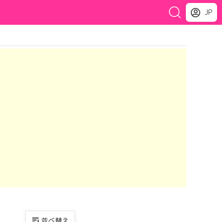
JP
並べ替え