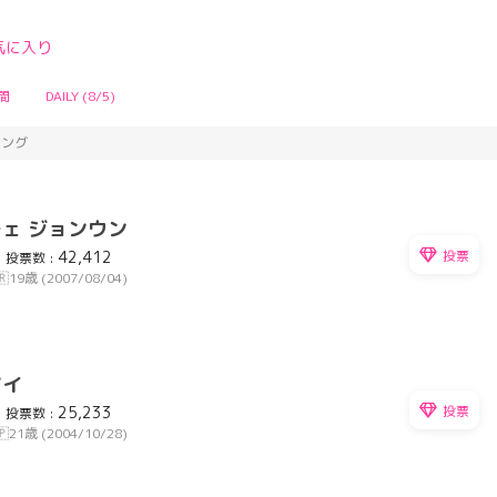
気に入り
間
DAILY (8/5)
キング
チェ ジョンウン
投票
42,412
投票数 :
🇷
19歳 (2007/08/04)
マイ
投票
25,233
投票数 :
🇵
21歳 (2004/10/28)