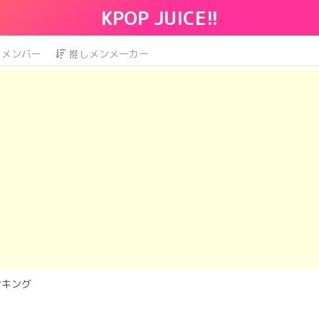
KPOP JUICE!!
メンバー
推しメンメーカー
ランキング