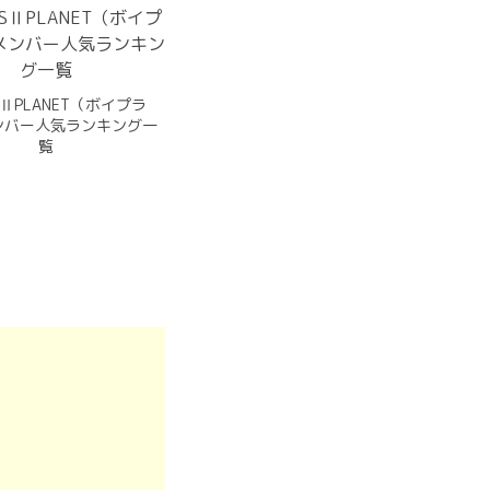
SⅡPLANET（ボイプラ
ンバー人気ランキング一
覧