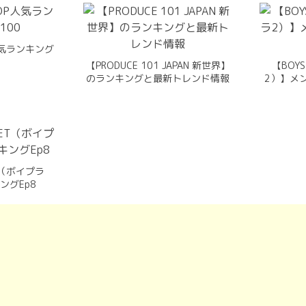
人気ランキング
0
【PRODUCE 101 JAPAN 新世界】
【BOY
のランキングと最新トレンド情報
2）】メ
ET（ボイプラ
ングEp8