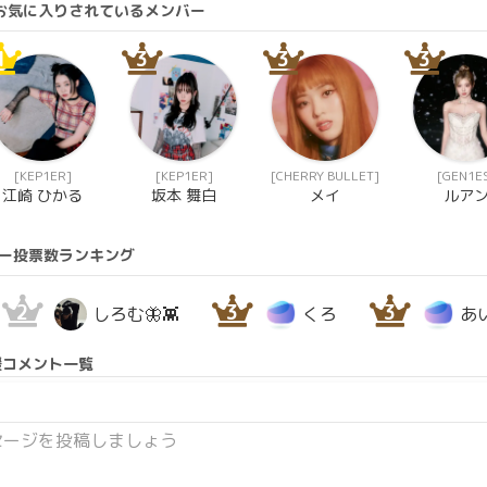
にお気に入りされているメンバー
1
3
3
3
[KEP1ER]
[KEP1ER]
[CHERRY BULLET]
[GEN1E
江崎 ひかる
坂本 舞白
メイ
ルア
ー投票数ランキング
2
3
3
しろむ🦋👾
くろ
あい
援コメント一覧