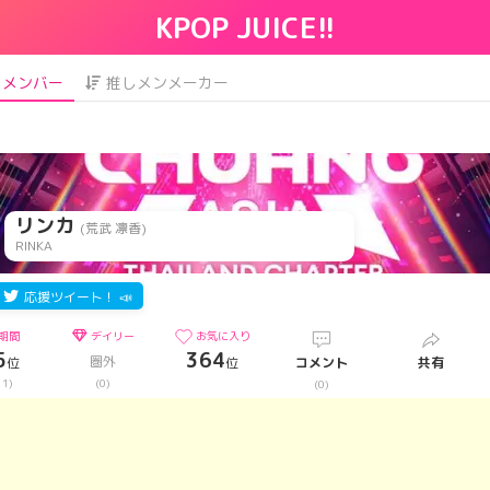
KPOP JUICE!!
メンバー
推しメンメーカー
リンカ
(荒武 凛香)
RINKA
応援ツイート！ 📣
期間
デイリー
お気に入り
5
364
圏外
位
位
コメント
共有
11)
(0)
(0)