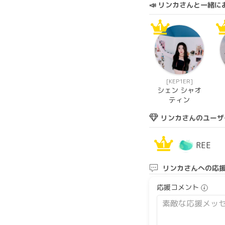
📣 リンカさんと一緒
1
[KEP1ER]
シェン シャオ
ティン
リンカさんのユーザ
1
REE
リンカさんへの応
応援コメント