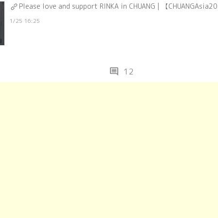
Please love and support RINKA in CHUANG | 【CHU
1/25 16:25
comment
12