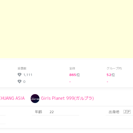
投票数
全体
グループ内
1,111
865
位
52
位
0
-
-
CHUANG ASIA
Girls Planet 999(ガルプラ)
年齢
22
出身地
🇯🇵