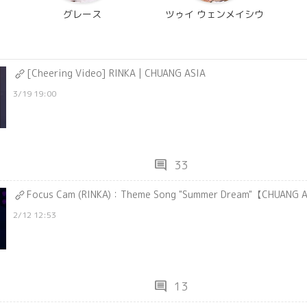
グレース
ツゥイ ウェンメイシウ
[Cheering Video] RINKA | CHUANG ASIA
3/19 19:00
comment
33
Focus Cam (RINKA)：Theme Song "Summer Dream"【CHUANG 
2/12 12:53
comment
13