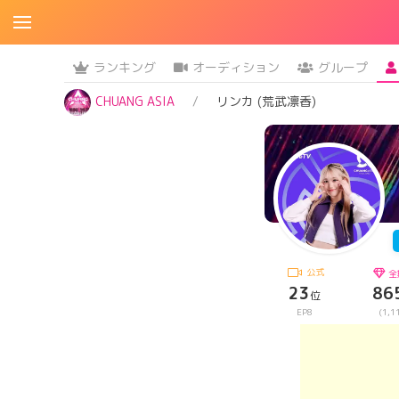
ランキング
オーディション
グループ
CHUANG ASIA
リンカ (荒武凛香)
公式
全
23
86
位
EP8
(1,1