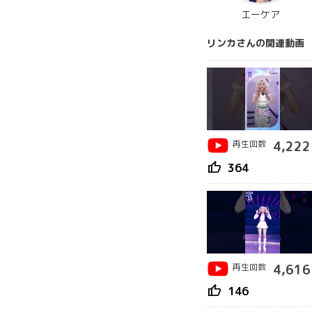
エーケア
リンカさんの関連動画
再生回数
4,222
thumb_up
364
再生回数
4,616
thumb_up
146