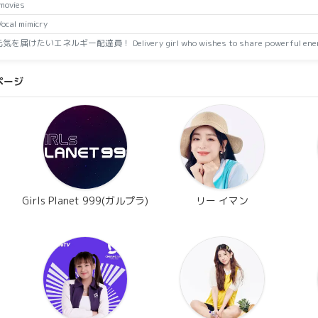
movies
al mimicry
届けたいエネルギー配達員！ Delivery girl who wishes to share powerful energy
ページ
Girls Planet 999(ガルプラ)
リー イマン