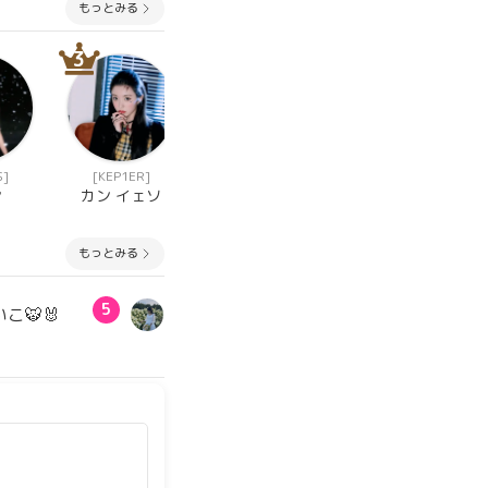
もっとみる
3
7
7
S]
[KEP1ER]
[GIRLS PLANET
[GIRLS PLANET
999(ガルプラ)]
999(ガルプラ)]
ン
カン イェソ
スー ルイチー
永井 愛実
もっとみる
5
こ🐯🐰
みく