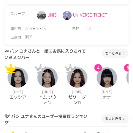
グループ
UNIS
UNIVERSE TICKET
誕生日
2009/02/28
年齢
17
出身地
🇰🇷
📣 パン ユナさんと一緒にお気に入りされて
もっとみる
いるメンバー
1
2
2
4
5
[UNIS]
[UNIS]
[UNIS]
[UNIS]
[
エリシア
イム ソウ
ゼリー ダ
ナナ
ォン
ンカ
パン ユナさんのユーザー投票数ランキン
もっとみる
グ