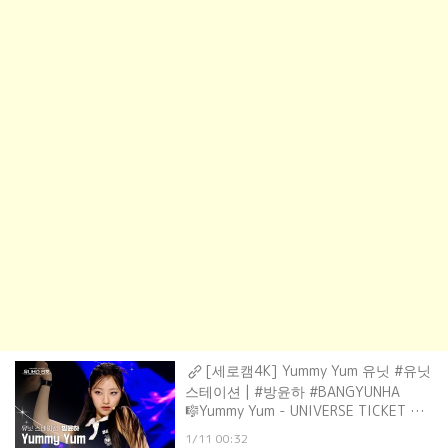
[세로캠4K] Yummy Yum 유닛 #유닛
스테이션 | #방윤하 #BANGYUNHA
🎼Yummy Yum - UNIVERSE TICKET #유
니버스티켓 EP.09
1/11 00:32