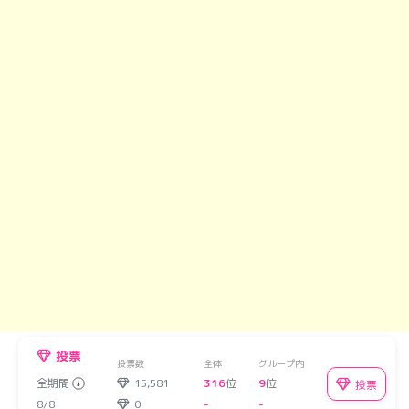
投票
投票数
全体
グループ内
全期間
15,581
316
位
9
位
投票
8/8
0
-
-