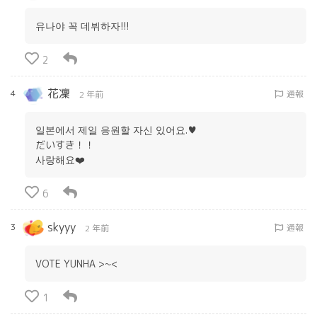
유나야 꼭 데뷔하자!!!
2
花凜
4
通報
2 年前
일본에서 제일 응원할 자신 있어요.♥️
だいすき！！
사랑해요❤️
6
skyyy
3
通報
2 年前
VOTE YUNHA >~<
1