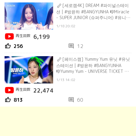
[세로캠4K] DREAM #파이널스테이
션 | #방윤하 #BANGYUNHA 🎼Miracle
- SUPER JUNIOR (슈퍼주니어) #유니버
스티켓 EP.10
1/18 20:02
再生回数
6,199
thumb_up
comment
256
12
[페이스캠] Yummy Yum 유닛 #유닛
스테이션 | #방윤하 #BANGYUNHA
🎼Yummy Yum - UNIVERSE TICKET #유
니버스티켓 EP.09
1/13 14:02
再生回数
22,474
thumb_up
comment
813
60