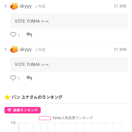
skyyy
2
通報
2 年前
VOTE YUNHA >~<
1
skyyy
1
通報
2 年前
VOTE YUNHA >~<
1
パン ユナさんのランキング
投票ランキング