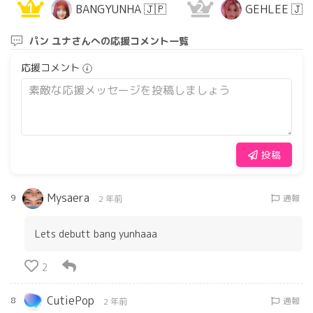
1
2
BANGYUNHA 🇯🇵
GEHLEE 🇯
パン ユナさんへの応援コメント一覧
応援コメント
投稿
Mysaera
9
通報
2 年前
Lets debutt bang yunhaaa
2
CutiePop
8
通報
2 年前