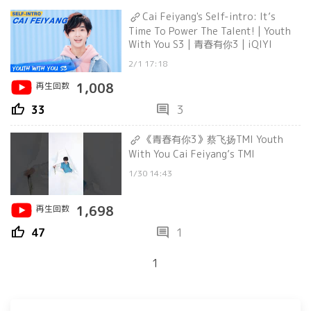
Cai Feiyang's Self-intro: It’s
Time To Power The Talent! | Youth
With You S3 | 青春有你3 | iQIYI
2/1 17:18
再生回数
1,008
thumb_up
comment
33
3
《青春有你3》蔡飞扬TMI Youth
With You Cai Feiyang’s TMI
1/30 14:43
再生回数
1,698
thumb_up
comment
47
1
1