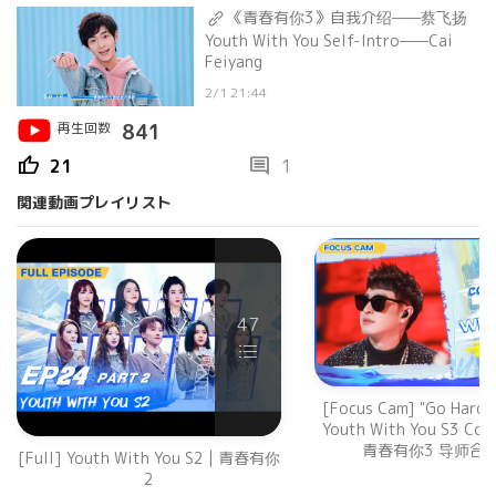
《青春有你3》自我介绍——蔡飞扬
Youth With You Self-Intro——Cai
Feiyang
2/1 21:44
再生回数
841
thumb_up
comment
21
1
関連動画プレイリスト
47
[Focus Cam] "Go Hard
Youth With You S3 Coll
青春有你3 导师合
[Full] Youth With You S2 | 青春有你
2