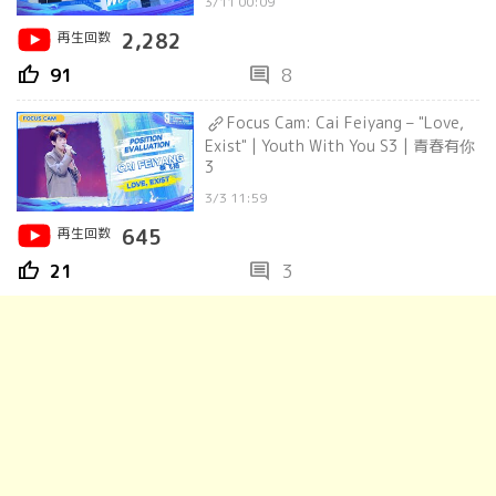
3/11 00:09
再生回数
2,282
thumb_up
comment
91
8
Focus Cam: Cai Feiyang – "Love,
Exist" | Youth With You S3 | 青春有你
3
3/3 11:59
再生回数
645
thumb_up
comment
21
3