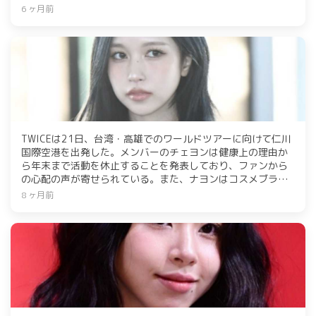
で、カナダのファンを熱狂させている。
6 ヶ月前
TWICEは21日、台湾・高雄でのワールドツアーに向けて仁川
国際空港を出発した。メンバーのチェヨンは健康上の理由か
ら年末まで活動を休止することを発表しており、ファンから
の心配の声が寄せられている。また、ナヨンはコスメブラン
ド「fwee」のイベントに出席した。
8 ヶ月前