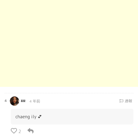
💤
4
通報
4 年前
chaeng ily 💕
2