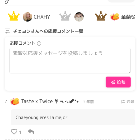
グ
1
2
3
CHAHY
華蘭🌸️
チェヨンさんへの応援コメント一覧
応援コメント
投稿
Taste x Twice 🍭🔫🔪🦖🐾
7
通報
3 年前
Chaeyoung eres la mejor
1