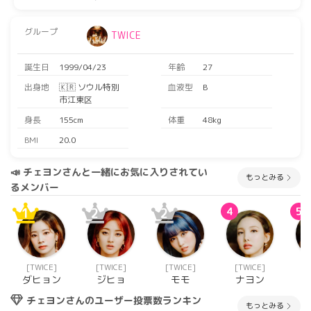
グループ
TWICE
誕生日
1999/04/23
年齢
27
出身地
🇰🇷 ソウル特別
血液型
B
市江東区
身長
155cm
体重
48kg
BMI
20.0
📣 チェヨンさんと一緒にお気に入りされてい
もっとみる
るメンバー
1
2
2
4
5
[TWICE]
[TWICE]
[TWICE]
[TWICE]
[
ダヒョン
ジヒョ
モモ
ナヨン
チェヨンさんのユーザー投票数ランキン
もっとみる