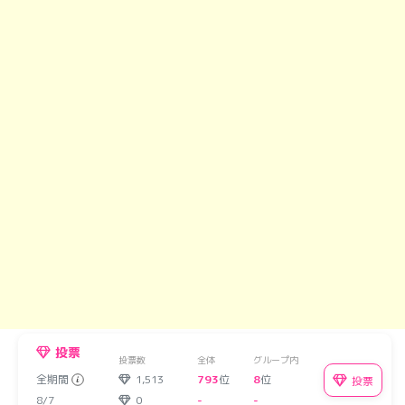
投票
投票数
全体
グループ内
全期間
1,513
793
位
8
位
投票
8/7
0
-
-