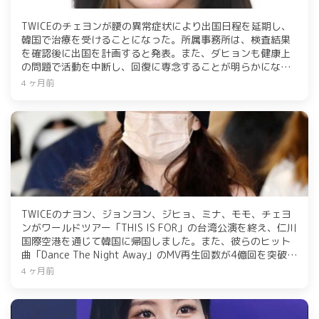
TWICEのチェヨンが腰の異常症状により出国日程を延期し、
韓国で治療を受けることになった。所属事務所は、検査結果
を確認後に出国を計画すると発表。また、ダヒョンも健康上
の問題で活動を中断し、回復に専念することが明らかになっ
た。TWICEは現在、ワールドツアー「THIS IS FOR」を進行
4 ヶ月前
中。
TWICEのナヨン、ジョンヨン、ジヒョ、ミナ、モモ、チェヨ
ンがワールドツアー「THIS IS FOR」の台湾公演を終え、仁川
国際空港を通じて韓国に帰国しました。また、彼らのヒット
曲「Dance The Night Away」のMV再生回数が4億回を突破
し、通算12本目の記録となりました。
4 ヶ月前