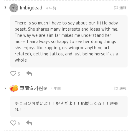
Imbigdead
3
通報
4 年前
There is so much I have to say about our little baby
beast. She shares many interests and ideas with me.
The way we are similar makes me understand her
more. I am always so happy to see her doing things
shs enjoys like rapping, drawing(or anything art
related), getting tattos, and just being herself as a
whole
3
華蘭🌸️카란❄️
2
通報
4 年前
チェヨン可愛いよ！！好きだよ！！応援してる！！頑張
れ！！
6