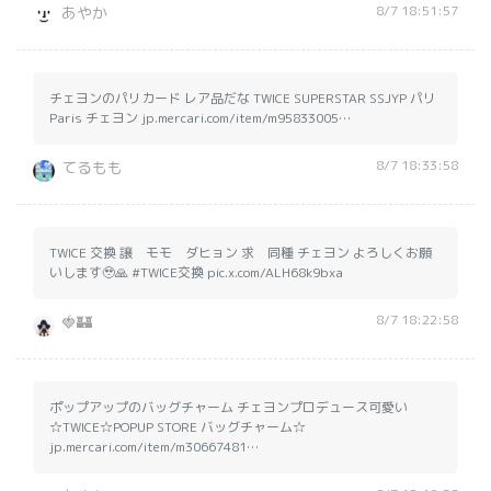
8/7 18:51:57
あやか
チェヨンのパリカード レア品だな TWICE SUPERSTAR SSJYP パリ
Paris チェヨン jp.mercari.com/item/m95833005…
8/7 18:33:58
てるもも
TWICE 交換 譲 モモ ダヒョン 求 同種 チェヨン よろしくお願
いします🥹🙏 #TWICE交換 pic.x.com/ALH68k9bxa
8/7 18:22:58
🍓🏰
ポップアップのバッグチャーム チェヨンプロデュース可愛い
☆TWICE☆POPUP STORE バッグチャーム☆
jp.mercari.com/item/m30667481…