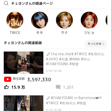
チェヨンさんの関連ページ
TWICE
モモ
サナ
ジヒョ
チェヨンさんの関連動画
もっとみる
Cha cha cha!💃 #TWICE #트와이스
#JIHYO #지효 #MINA #미나
#CHAEYOUNG #채영
5/24 14:00
再生回数
3,597,330
thumb_up
comment
15.9 万
1,201
#CHAEYOUNG in Barcelona❤️🏹
#TWICE #트와이스 #채영
5/13 14:00