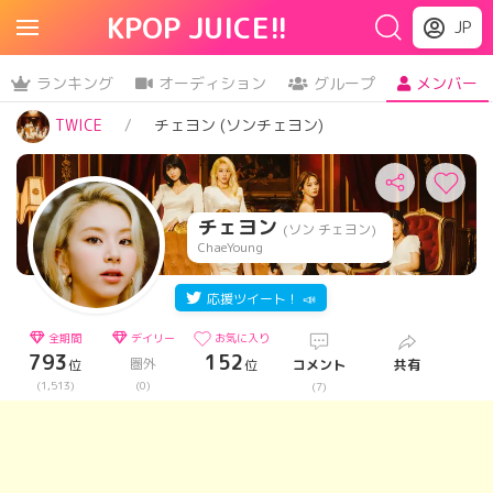
KPOP JUICE!!
JP
ランキング
オーディション
グループ
メンバー
TWICE
チェヨン (ソンチェヨン)
チェヨン
(ソン チェヨン)
ChaeYoung
応援ツイート！ 📣
全期間
デイリー
お気に入り
793
152
圏外
位
位
コメント
共有
(1,513)
(0)
(7)