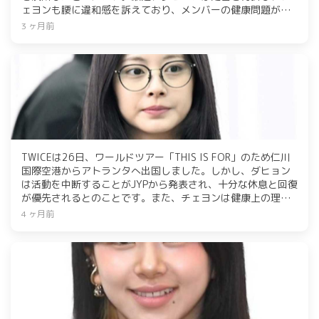
ェヨンも腰に違和感を訴えており、メンバーの健康問題が相
次いでいる。ファンからは「健康でいて」「無理しないで」
3 ヶ月前
との声が寄せられている。
TWICEは26日、ワールドツアー「THIS IS FOR」のため仁川
国際空港からアトランタへ出国しました。しかし、ダヒョン
は活動を中断することがJYPから発表され、十分な休息と回復
が優先されるとのことです。また、チェヨンは健康上の理由
で急遽出国を延期し、ワールドツアーへの影響が懸念されて
4 ヶ月前
います。