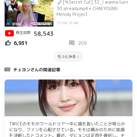
[📂Secret Cut] 32_I wanna turn
30 already.mp4 ⏵ CHAEYOUNG
Melody Project
11/24 12:04
再生回数
58,543
thumb_up
comment
6,931
209
もっとみる
チェヨンさんの関連記事
TWICEのモモがワールドツアー中に歯を抜いたことが明らか
になり、ファンを心配させている。モモは痛みのために抜歯
を決断したとコメント。最近、ダヒョンは足首を骨折し、チ