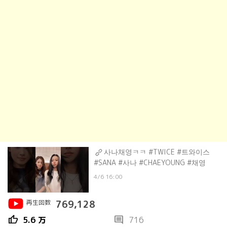
사나채영ㅋㅋ #TWICE #트와이스
#SANA #사나 #CHAEYOUNG #채영
4/6 16:00
再生回数
769,128
thumb_up
comment
5.6 万
716