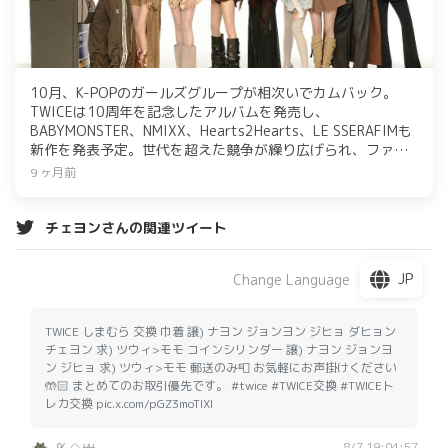
10月、K-POPのガールズグループが相次いでカムバック。
TWICEは10周年を記念したアルバムを発売し、
BABYMONSTER、NMIXX、Hearts2Hearts、LE SSERAFIMも
新作を発表予定。世代を超えた競争が繰り広げられ、ファン
の期待が高まっている。特にTWICEのアルバムやファンミー
9 ヶ月前
ティングが注目されている。
チェヨンさんの関連ツイート
JP
Change Language
TWICE しまむら 交換 巾着 譲) ナヨン ジョンヨン ジヒョ ダヒョン
チェヨン 求) ツウィ>モモ コインシリンダー 譲) ナヨン ジョンヨ
ン ジヒョ 求) ツウィ>モモ 郵送のみ📮 お気軽にお声掛けください
🤲🏻 まとめてのお取引優先です。 #twice #TWICE交換 #TWICEト
レカ交換 pic.x.com/pGZ3moTIXI
8/7 19:04:57