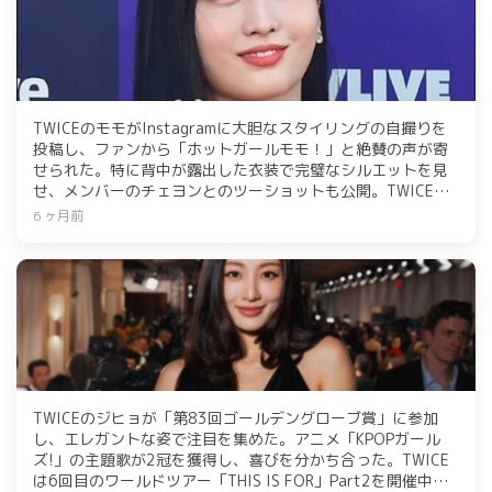
TWICEのモモがInstagramに大胆なスタイリングの自撮りを
投稿し、ファンから「ホットガールモモ！」と絶賛の声が寄
せられた。特に背中が露出した衣装で完璧なシルエットを見
せ、メンバーのチェヨンとのツーショットも公開。TWICEは6
度目のワールドツアー「THIS IS FOR」を開催中で、モモはユ
6 ヶ月前
ニットMISAMOとしてミナ、サナと共に日本1stアルバム
「PLAY」をリリースした。
TWICEのジヒョが「第83回ゴールデングローブ賞」に参加
し、エレガントな姿で注目を集めた。アニメ「KPOPガール
ズ!」の主題歌が2冠を獲得し、喜びを分かち合った。TWICE
は6回目のワールドツアー「THIS IS FOR」Part2を開催中