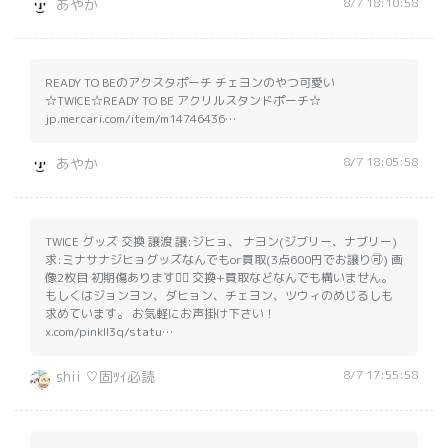
8/7 18:10:58
あやか
READY TO BEのアクスタポーチ チェヨンのやつ可愛い
☆TWICE☆READY TO BE アクリルスタンドポーチ☆
jp.mercari.com/item/m14746436…
8/7 18:05:58
あやか
TWICE グッズ 交換 譲渡 譲:ジヒョ、 ナヨン(ジブリー、ナブリー)
求:ミナサナジヒョグッズなんでもor買取(3点600円でお譲り🉑) 画
像2枚目 初期傷あります🙇‍♂️ 交換+買取などなんでも構いません。
もしくはジョンヨン、ダヒョン、チェヨン、ツウィのめじるしも
求めています。 お気軽にお声掛け下さい！
x.com/pinkll3q/statu…
8/7 17:55:58
shii ♡固ﾂｲ必読