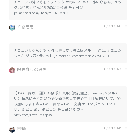
チェヨンのぬいぐるみリュック かわいい TWICE ぬいぐるみリュッ
ク ふわもこねんねBIGぬいぐるみ チェヨン
jp.mercari.com/item/m99776783…
8/7 17:48:58
てるもも
チェヨンちゃんグッズ 推し違うから今回はスルー TWICE チェヨン
ちゃん グッズ3点セット jp.mercari.com/item/m29758758…
8/7 17:47:58
限界推しのみお
【TWICE買取】 譲）画像 求）買取（銀行振込、paypay＞メルカ
リ） 早めに売りたいので安値でも大丈夫です🙆🏻‍♀️︎ 気軽にリプ、DM
お願いします💭 #TWICE買取 #TWICE交換 ナヨン ジョンヨン モモ
サナ ジヒョ ミナ ダヒョン チェヨン ツウィ
pic.x.com/0tYr9MsqSw
8/7 17:46:58
🧸🐿