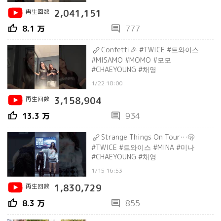
再生回数
2,041,151
thumb_up
comment
8.1 万
777
Confetti🎉 #TWICE #트와이스
#MISAMO #MOMO #모모
#CHAEYOUNG #채영
1/22 18:00
再生回数
3,158,904
thumb_up
comment
13.3 万
934
Strange Things On Tour…🫢
#TWICE #트와이스 #MINA #미나
#CHAEYOUNG #채영
1/15 16:53
再生回数
1,830,729
thumb_up
comment
8.3 万
855