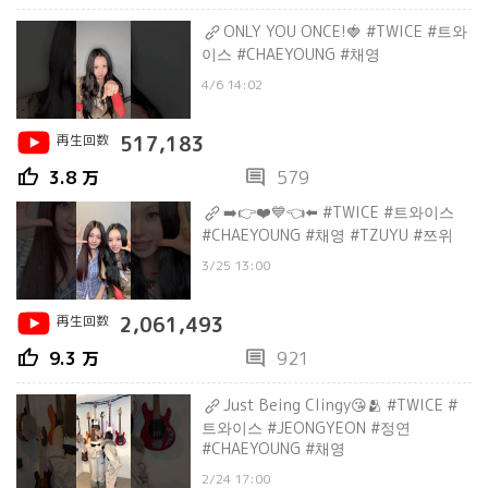
ONLY YOU ONCE!🍓 #TWICE #트와
이스 #CHAEYOUNG #채영
4/6 14:02
再生回数
517,183
thumb_up
comment
3.8 万
579
➡️👉❤️💙👈⬅️ #TWICE #트와이스
#CHAEYOUNG #채영 #TZUYU #쯔위
3/25 13:00
再生回数
2,061,493
thumb_up
comment
9.3 万
921
Just Being Clingy😘🫂 #TWICE #
트와이스 #JEONGYEON #정연
#CHAEYOUNG #채영
2/24 17:00