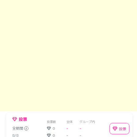
投票
投票数
全体
グループ内
全期間
0
-
-
投票
8/8
0
-
-