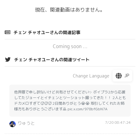
現在、関連動画はありません。
チェン チャオユーさんの関連記事
Coming soon ...
チェン チャオユーさんの関連ツイート
JP
Change Language
他界隈で申し訳ないけど共有させてください✨ ボイプラ2から応援
してたジョーイとイチェンとツーショット撮ってきた！！ 2人とも
ドカメロすぎて🥵🥵🥵 2日間ありがとう😭😭 取引してくれたお姉
様方もありがとうございます🙇 pic.x.com/978bfGbN7A
7/20 08:47:24
りゅうと