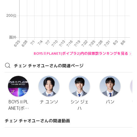
BOYSⅡPLANET(ボイプラ2)内の投票数ランキングを見る
チェン チャオユーさんの関連ページ
BOYSⅡPL
ナ ユンソ
シン ジェ
パン
リ
ANET(ボイ
ハ
プラ2)
チェン チャオユーさんの関連動画