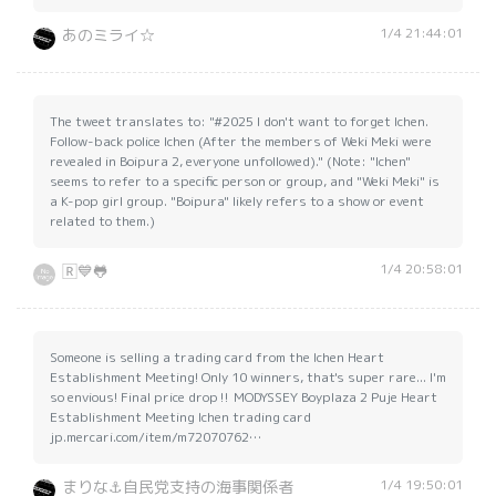
1/4 21:44:01
あのミライ☆
The tweet translates to: "#2025 I don't want to forget Ichen.
Follow-back police Ichen (After the members of Weki Meki were
revealed in Boipura 2, everyone unfollowed)." (Note: "Ichen"
seems to refer to a specific person or group, and "Weki Meki" is
a K-pop girl group. "Boipura" likely refers to a show or event
related to them.)
1/4 20:58:01
🅁💙🐸
Someone is selling a trading card from the Ichen Heart
Establishment Meeting! Only 10 winners, that's super rare... I'm
so envious! Final price drop‼️ MODYSSEY Boyplaza 2 Puje Heart
Establishment Meeting Ichen trading card
jp.mercari.com/item/m72070762…
1/4 19:50:01
まりな⚓️自民党支持の海事関係者