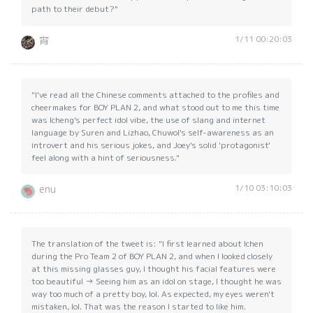
path to their debut?"
1/11 00:20:03
宵
"I've read all the Chinese comments attached to the profiles and
cheermakes for BOY PLAN 2, and what stood out to me this time
was Icheng's perfect idol vibe, the use of slang and internet
language by Suren and Lizhao, Chuwol's self-awareness as an
introvert and his serious jokes, and Joey's solid 'protagonist'
feel along with a hint of seriousness."
1/10 03:10:03
enu
The translation of the tweet is: "I first learned about Ichen
during the Pro Team 2 of BOY PLAN 2, and when I looked closely
at this missing glasses guy, I thought his facial features were
too beautiful → Seeing him as an idol on stage, I thought he was
way too much of a pretty boy, lol. As expected, my eyes weren't
mistaken, lol. That was the reason I started to like him.