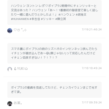
ハンウェン ヨントン レポ 🤍ボイプラ2期間中にチェンリッキーと
交流はあった？ ハンウェン「あ〜！1番最初の録音室で楽しく話し
たり一緒に遊んだりとかしたよ！」 #ハンウェン #胡瀚文
#HUHANWEN #후한원 #リッキー #陳立其
7/19 21:46:24
🤍☃️ ˚₊⊹
スマホ裏にボイプラ2の時のリズハオのインセンネッコ挟んでたら
イチェンが覗き込んであ〜😅(僕じゃない)って反応したんだけど
イチェン目良すぎない！？！？！？
7/18 18:49:24
🪝YUKI🌰
ボイプラ2の動画を見返してたけど、チェンカイウェンまじで光す
ぎて涙。
7/17 09:39:24
お茶。