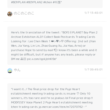
#BOYPLAN #BOYPLAN2 #Ichen #이첸"
1/7 13:48:01
のこのこのこ
Here's the translation of the tweet: "BOYSⅡPLANET Boy Plan 2
Archive Exhibition ALD1 Collect Book Postcards Trading Cards
Looking for: Lee Chen Week 1 👑>💖>💛 Offering: 2nd set (Han
Wen, Jia Yang, Lin Lin, Zhao Guang Xu, Jia Hao, Arno) or
purchase Hope to send by mail 📮 I know it's been a while and it
might be difficult, but if anyone has any leads, please reply or
DM me 🙇🏻 pic.x.com/qpkjbhKl9o"
1/7 09:49:01
やん
"I want it...! The final price drop for the Puje Heart
establishment meeting trading cards is insane ♡ Only 10
winners, it's too rare and I'm so jealous lol Final price drop‼️
MODYSSEY Voice Planet 2 Puje Heart establishment meeting
Ichen trading cards jp.mercari.com/item/m72070762…"