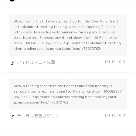
Wow, I heard that the final price drop for the Ichen Puje Heart
establishment meeting trading cards is happening!? It's an
ultra-rare item exclusive to winners~ I'm so jealous because I
don't have one! Someone buy it and show it off~ 😂 Final price
drop‼️ MODYSSEY Boy Plan 2 Puje Heart establishment meeting
Ichen trading card jp.mercari.com/item/m72070762…
1/4 19:10:01
アイドルマニア先輩
Wow, a trading card from the Heart Foundation meeting is
seriously too rare... I want one too! Final price drop‼️ MODYSSEY
Boy Plan 2 Puje Heart Foundation meeting Ichen trading card
jp.mercari.com/item/m72070762…
1/4 18:10:01
ランラン妄想オジサン