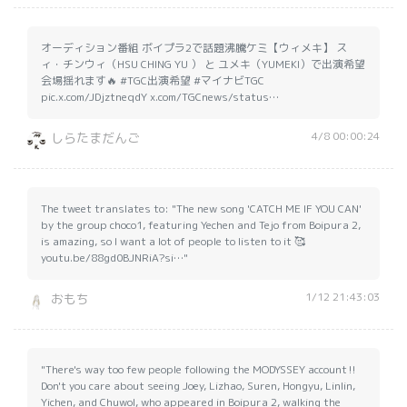
オーディション番組 ボイプラ2で話題沸騰ケミ【ウィメキ】 ス
ィ・チンウィ（HSU CHING YU ） と ユメキ（YUMEKI）で出演希望
会場揺れます🔥 #TGC出演希望 #マイナビTGC
pic.x.com/JDjztneqdY x.com/TGCnews/status…
4/8 00:00:24
しらたまだんご
The tweet translates to: "The new song 'CATCH ME IF YOU CAN'
by the group choco1, featuring Yechen and Tejo from Boipura 2,
is amazing, so I want a lot of people to listen to it 🥰
youtu.be/88gd0BJNRiA?si…"
1/12 21:43:03
おもち
"There's way too few people following the MODYSSEY account‼️
Don't you care about seeing Joey, Lizhao, Suren, Hongyu, Linlin,
Yichen, and Chuwol, who appeared in Boipura 2, walking the