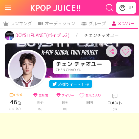
KPOP JUICE!!
JP
ランキング
オーディション
グループ
メンバー
BOYSⅡPLANET(ボイプラ2)
チェンチャオユー
チェン チャオユー
CHEN CHAO YU
応援ツイート！ 📣
公式
全期間
デイリー
お気に入り
46
圏外
圏外
圏外
位
コメント
EP2（C）
(0)
(0)
(0)