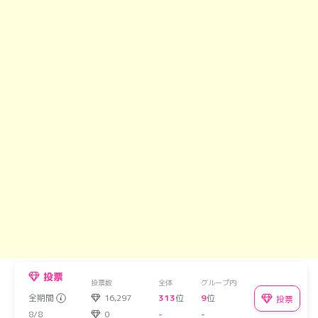
投票
投票数
全体
グループ内
全期間
16,297
313
位
9
位
投票
8/8
0
-
-