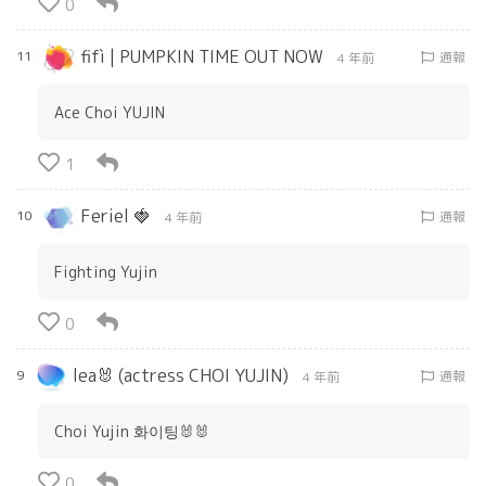
0
fifì | PUMPKIN TIME OUT NOW
11
通報
4 年前
Ace Choi YUJIN
1
Feriel 🍓
10
通報
4 年前
Fighting Yujin
0
lea🐰 (actress CHOI YUJIN)
9
通報
4 年前
Choi Yujin 화이팅🐰🐰
0