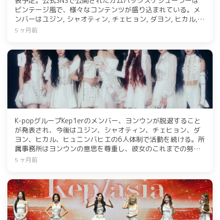
表予定。公式SNSで公開されたカムバックスケジューラーは
ビンテージ風で、様々なコンテンツが盛り込まれている。メ
ンバーはユジン, シャオティン, チェヒョン, ダヨン, ヒカル,
ヒュニンバヒエ。特に、セクシーなスタイリングと多様なヘ
5 ヶ月前
アスタイルがファンの期待を高めている。アジアコンサート
ツアーを成功させた彼女たちは、グローバルアーティストと
しての地位を再確認し、新譜への注目が集まっている。
K-popグループKep1erのメンバー、ヨンウンが脱退すること
が発表され、今後はユジン、シャオティン、チェヒョン、ダ
ヨン、ヒカル、ヒュニンバヒエの6人体制で活動を続ける。所
属事務所はヨンウンの意思を尊重し、彼女のこれまでの努力
に感謝を示した。ヨンウンは体調不良により活動を休止して
5 ヶ月前
いた。Kep1erはファンにより良い音楽を届けることを約束し
ている。