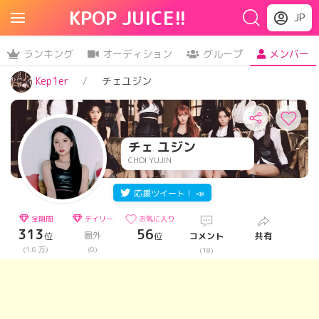
KPOP JUICE!!
JP
ランキング
オーディション
グループ
メンバー
Kep1er
チェユジン
チェ ユジン
CHOI YUJIN
応援ツイート！ 📣
全期間
デイリー
お気に入り
313
56
圏外
位
位
コメント
共有
(1.6 万)
(0)
(18)