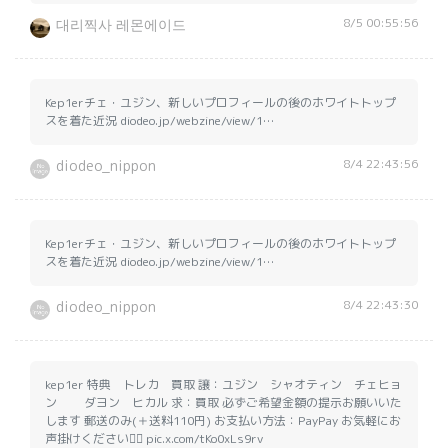
8/5 00:55:56
대리찍사 레몬에이드
Kep1erチェ・ユジン、新しいプロフィールの後のホワイトトップ
スを着た近況 diodeo.jp/webzine/view/1…
8/4 22:43:56
diodeo_nippon
Kep1erチェ・ユジン、新しいプロフィールの後のホワイトトップ
スを着た近況 diodeo.jp/webzine/view/1…
8/4 22:43:30
diodeo_nippon
kep1er 特典 トレカ 買取 譲：ユジン シャオティン チェヒョ
ン ダヨン ヒカル 求：買取 必ずご希望金額の提示お願いいた
します 郵送のみ(＋送料110円) お支払い方法：PayPay お気軽にお
声掛けください🙇‍♀️ pic.x.com/tKo0xLs9rv