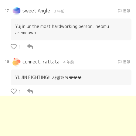
sweet Angle
17
通報
3 年前
Yujin ur the most hardworking person.. neomu
aremdawo
1
connect: rattata
16
通報
4 年前
YUJIN FIGHTING!! 사랑해요❤️❤️❤️
1