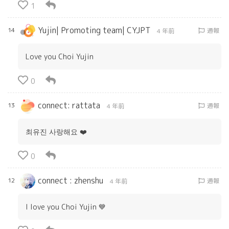
1
Yujin| Promoting team| CYJPT
14
通報
4 年前
Love you Choi Yujin
0
connect: rattata
13
通報
4 年前
최유진 사랑해요 ❤️
0
connect : zhenshu
12
通報
4 年前
I love you Choi Yujin 💙