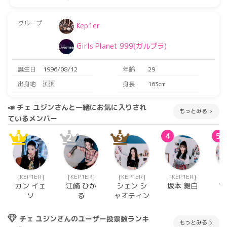
グループ
Kep1er
Girls Planet 999(ガルプラ)
誕生日
1996/08/12
年齢
29
出身地
🇰🇷
身長
163cm
📣 チェ ユジンさんと一緒にお気に入りされ
もっとみる
ているメンバー
1
2
3
4
5
[KEP1ER]
[KEP1ER]
[KEP1ER]
[KEP1ER]
[K
カン イェ
江崎 ひか
シェン シ
坂本 舞白
ソ
ソ
る
ャオティン
チェ ユジンさんのユーザー投票数ランキ
もっとみる