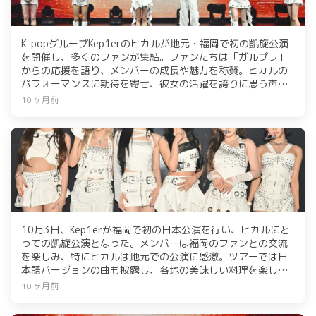
K-popグループKep1erのヒカルが地元・福岡で初の凱旋公演
を開催し、多くのファンが集結。ファンたちは「ガルプラ」
からの応援を語り、メンバーの成長や魅力を称賛。ヒカルの
パフォーマンスに期待を寄せ、彼女の活躍を誇りに思う声が
多く聞かれた。公演は大成功に終わり、今後のツアーにも期
10 ヶ月前
待が高まる。
10月3日、Kep1erが福岡で初の日本公演を行い、ヒカルにと
っての凱旋公演となった。メンバーは福岡のファンとの交流
を楽しみ、特にヒカルは地元での公演に感激。ツアーでは日
本語バージョンの曲も披露し、各地の美味しい料理を楽しむ
ことを期待している。公演はファンにとっても特別な思い出
10 ヶ月前
となることを願っている。