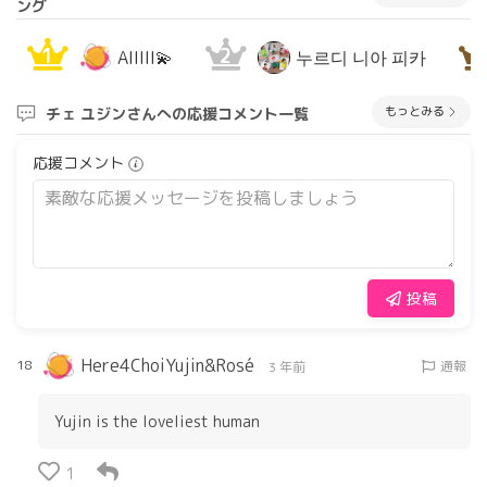
ング
1
2
3
AIIIII💫
누르디 니아 피카
もっとみる
チェ ユジンさんへの応援コメント一覧
応援コメント
投稿
Here4ChoiYujin&Rosé
18
通報
3 年前
Yujin is the loveliest human
1