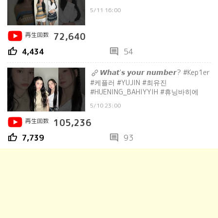
5/11 16:00
再生回数
72,640
thumb_up
comment
4,434
54
𝙒𝙝𝙖𝙩'𝙨 𝙮𝙤𝙪𝙧 𝙣𝙪𝙢𝙗𝙚𝙧? #Kep1er
#케플러 #YUJIN #최유진
#HUENING_BAHIYYIH #휴닝바히에
5/10 23:00
再生回数
105,236
thumb_up
comment
7,739
93