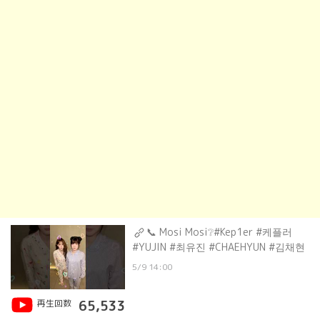
📞 Mosi Mosi❔#Kep1er #케플러
#YUJIN #최유진 #CHAEHYUN #김채현
5/9 14:00
再生回数
65,533