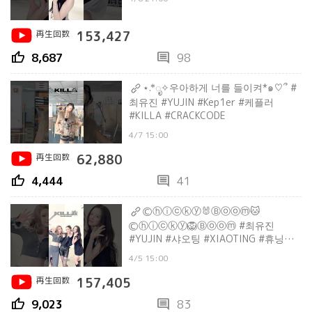
再生回数
153,427
thumb_up
comment
8,687
98
⋆.*ೃ✧우아하게 너를 들이켜*๑♡՞ #
최유진 #YUJIN #Kep1er #케플러
#KILLA #CRACKCODE
4/7 15:00
再生回数
62,880
thumb_up
comment
4,444
41
Ⓒⓗⓘⓒⓚⓨ🐰Ⓑⓞⓞⓜ🐱
Ⓒⓗⓘⓒⓚⓨ🦁Ⓑⓞⓞⓜ #최유진
#YUJIN #샤오팅 #XIAOTING #휴닝바
히에 #HUENING_BAHIYYIH
4/5 15:00
再生回数
157,405
thumb_up
comment
9,023
83