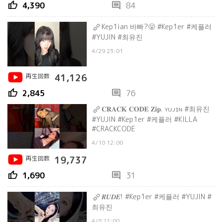
thumb_up
comment
4,390
84
Kep1ian 바빠?😤 #Kep1er #케플러
#YUJIN #최유진
4/29 23:01
再生回数
41,126
thumb_up
comment
2,845
76
𝐂𝐑𝐀𝐂𝐊 𝐂𝐎𝐃𝐄 𝐙𝐢𝐩. ʏᴜᴊɪɴ #최유진
#YUJIN #Kep1er #케플러 #KILLA
#CRACKCODE
4/10 12:00
再生回数
19,737
thumb_up
comment
1,690
31
𝑹𝑼𝑫𝑬! #Kep1er #케플러 #YUJIN #
최유진
4/8 21:00