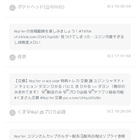
8/2 18:00:56
ポテトヘッド(감자머리)
Kep1erの投稿動画を楽しみましょう！#TikTok
vt.tiktok.com/ZS4S7opGB/ 見つけてしまった…ユジン可愛すぎる
し体格差メロい
8/2 17:01:56
佳奈
【交換】Kep1er crack code 特典トレカ 交換 譲 ユジン シャオティ
ン チェヒョン ダヨン ひかる バヒエ 求 ひかる >> ダヨン （無印の
み求めてます） 🐻ྀི郵送のみ 🐻ྀིプロカ必読 🐻ྀིヤフフリ経由可能
#くまさん交換 #Kep1er交換 pic.x.com/UHqJdSlzBn
8/2 16:26:56
くま🐻‍❄️໒꒱·̩͙@プロカ必読
Kep1er ユジンさんカップホルダー配布 🗓配布日程はリプライ参照