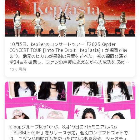
10月3日、Kep1erのコンサートツアー「2025 Kep1er
CONCERT TOUR [Into The Orbit : Kep1asia]」が福岡で始
まり、地元のヒカルが感謝の言葉を述べた。初の福岡公演で
全24曲を披露し、ファンの声援に応えながら大成功を収め
た。今後は東京や京都でも公演予定で、メンバーは成長した
10 ヶ月前
姿を見せることを約束した。
K-popグループKep1erが、8月19日に7thミニアルバム
「BUBBLE GUM」をリリース予定。個別コンセプトフォトで
は、ユジンが風船ガムを使った遊び心ある姿や、シャオティ