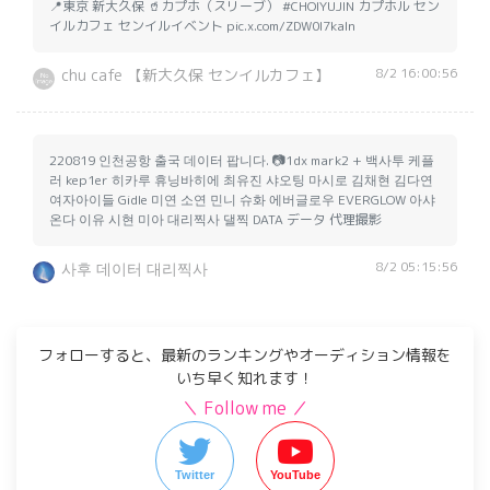
📍東京 新大久保 🥤カプホ（スリーブ） #CHOIYUJIN カプホル セン
イルカフェ センイルイベント pic.x.com/ZDW0I7kaln
8/2 16:00:56
chu cafe 【新大久保 センイルカフェ】
220819 인천공항 출국 데이터 팝니다. 📷1dx mark2 + 백사투 케플
러 kep1er 히카루 휴닝바히에 최유진 샤오팅 마시로 김채현 김다연
여자아이들 Gidle 미연 소연 민니 슈화 에버글로우 EVERGLOW 아샤
온다 이유 시현 미아 대리찍사 댈찍 DATA データ 代理撮影
8/2 05:15:56
사후 데이터 대리찍사
フォローすると、最新のランキングやオーディション情報を
いち早く知れます！
＼ Follow me ／
Twitter
YouTube