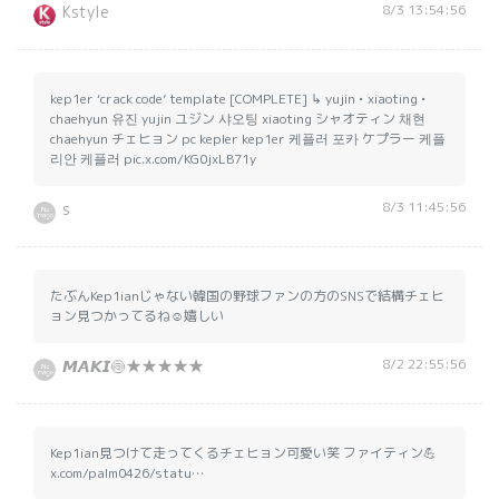
8/3 13:54:56
Kstyle
kep1er ‘crack code’ template [COMPLETE] ↳ yujin • xiaoting •
chaehyun 유진 yujin ユジン 샤오팅 xiaoting シャオティン 채현
chaehyun チェヒョン pc kepler kep1er 케플러 포카 ケプラー 케플
리안 케플러 pic.x.com/KG0jxLB71y
8/3 11:45:56
s
たぶんKep1ianじゃない韓国の野球ファンの方のSNSで結構チェヒ
ョン見つかってるね☺️嬉しい
8/2 22:55:56
𝙈𝘼𝙆𝙄🍥★★★★★
Kep1ian見つけて走ってくるチェヒョン可愛い笑 ファイティン💪
x.com/palm0426/statu…