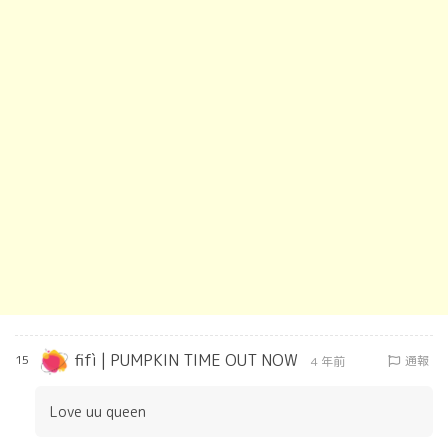
fifì | PUMPKIN TIME OUT NOW
15
通報
4 年前
Love uu queen