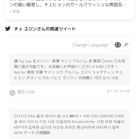
ンの鋭い眼差し、チェヒョンのガールクラッシュな雰囲気な
ど、メンバーの多彩な魅力が披露されている。約9ヶ月ぶりの
1 年前
カムバックで、音楽的な変化と進化したビジュアルが期待さ
れる。
チェ ユジンさんの関連ツイート
JP
Change Language
譲 Tip tap 全メンバー 直筆 サイン アルバム 求 買取 〇dmにてお写
真ご提示可能です。 お気軽にお声掛けください!! Toないです！
Kep1er 買取 交換 サイン 入り アルバム ユジン シャオティン チェ
ヒョン ダヨン ヒカル バヒエ ヨンウン 共同購入 代行 포카 거래
8/7 14:14:56
取引거래
231213 AAA 출국 데이터 팝니다. 📸R6 + 100-500 스테이씨 STAYC
윤 재이 아이사 수민 시은 드림캐쳐 Dreamcatcher 가현 유현 케플러
KEP1ER 김채현 김다연 샤오팅 최유진 휴닝바히에 대리찍사 댈찍
DATA データ 代理撮影