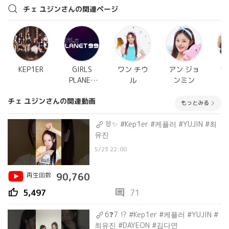
チェ ユジンさんの関連ページ
KEP1ER
GIRLS
ワン チウ
アン ジョ
リ
PLANET
ル
ンミン
999(ガル
チェ ユジンさんの関連動画
プラ)
もっとみる
🐰✨ #Kep1er #케플러 #YUJIN #최
유진
5/23 22:00
再生回数
90,760
thumb_up
comment
5,497
71
6❓7 ⁉️ #Kep1er #케플러 #YUJIN #
최유진 #DAYEON #김다연