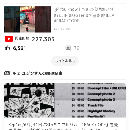
You know I’m a 👉🐰#최유진
#YUJIN #Kep1er #케플러#KILLA
#CRACKCODE
4/1 12:00
再生回数
227,305
thumb_up
comment
6,581
78
もっとみる
チェ ユジンさんの関連記事
Kep1erが3月31日に8thミニアルバム「CRACK CODE」を発