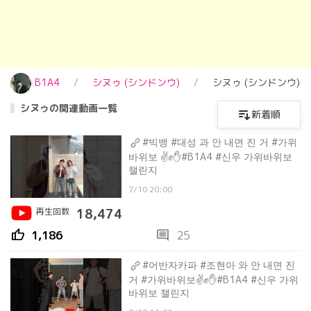
B1A4
シヌゥ (シンドンウ)
シヌゥ (シンドンウ)
シヌゥの関連動画一覧
新着順
#빅뱅 #대성 과 안 내면 진 거 #가위
바위보 ✌️✊️✋️#B1A4 #신우 가위바위보
챌린지
7/10 20:00
再生回数
18,474
thumb_up
comment
1,186
25
#어반자카파 #조현아 와 안 내면 진
거 #가위바위보✌️✊️✋️#B1A4 #신우 가위
바위보 챌린지