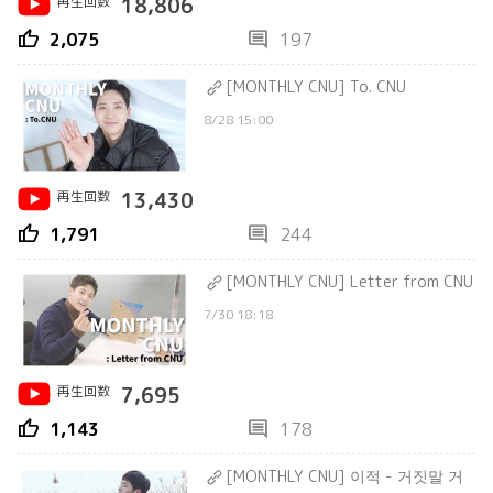
再生回数
18,806
thumb_up
comment
2,075
197
[MONTHLY CNU] To. CNU
8/28 15:00
再生回数
13,430
thumb_up
comment
1,791
244
[MONTHLY CNU] Letter from CNU
7/30 18:18
再生回数
7,695
thumb_up
comment
1,143
178
[MONTHLY CNU] 이적 - 거짓말 거