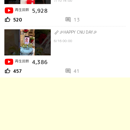
7/10 14:00
再生回数
5,928
thumb_up
comment
520
13
🎉HAPPY CNU DAY🎉
6/16 00:00
再生回数
4,386
thumb_up
comment
457
41