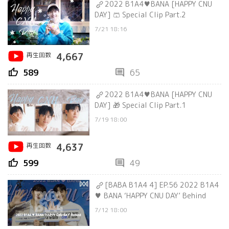
2022 B1A4♥BANA [HAPPY CNU
DAY] 🩳 Special Clip Part.2
7/21 18:16
再生回数
4,667
thumb_up
comment
589
65
2022 B1A4♥BANA [HAPPY CNU
DAY] 🎁 Special Clip Part.1
7/19 18:00
再生回数
4,637
thumb_up
comment
599
49
[BABA B1A4 4] EP.56 2022 B1A4
♥ BANA ‘HAPPY CNU DAY’ Behind
7/12 18:00