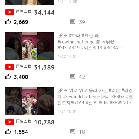
1/24 14:03
再生回数
34,144
thumb_up
comment
2,669
39
⏪ #보라 #효린 과
#rewindchallenge 를 겨눠😎
#SISTAR19 #씨스타19 #BORA
#HYOLYN #B1A4 #신우 #CNU
1/22 14:01
#REWIND #CONNECT
再生回数
31,389
thumb_up
comment
3,408
42
⏪ 위로 위로 올라 가는 #리온 #라엘
과 #rewindchallenge 🆙#TRENDZ #트
렌드지#B1A4 #신우 #CNU#REWIND
#CONNECT
1/21 16:01
再生回数
10,788
thumb_up
comment
1,554
18