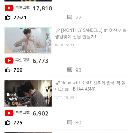
再生回数
17,810
thumb_up
comment
2,521
22
[MONTHLY SANDEUL] #18 신우 형
생일맞이 선물 만들기!
6/16 15:00
再生回数
6,773
thumb_up
comment
709
98
'Read with CNU' 신우와 함께 책 읽
어요!📖│B1A4 ASMR
1/11 18:00
再生回数
6,902
thumb_up
comment
725
80