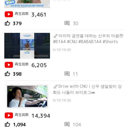
再生回数
3,461
thumb_up
comment
379
30
마지막 공연을 대하는 신우의 마음🥹
#B1A4 #CNU #BABAB1A4 #Shorts
4/18 19:00
再生回数
6,205
thumb_up
comment
398
11
Drive with CNUㅣ신우 생일맞이 강
화도 나들이 브이로그🚗
6/16 19:00
再生回数
14,394
thumb_up
comment
1,094
104