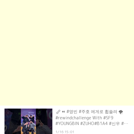
⏪ #영빈 #주호 에게로 휩쓸려 🌪
#rewindchallenge With #SF9
#YOUNGBIN #ZUHO#B1A4 #신우 #산
들 #REWIND #CONNECT
1/16 15:01