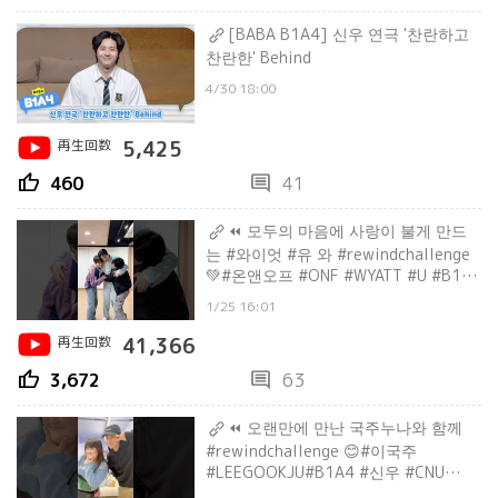
[BABA B1A4] 신우 연극 '찬란하고
찬란한' Behind
4/30 18:00
再生回数
5,425
thumb_up
comment
460
41
⏪ 모두의 마음에 사랑이 불게 만드
는 #와이엇 #유 와 #rewindchallenge
💚#온앤오프 #ONF #WYATT #U #B1A4
#신우 #REWIND #CONNECT
1/25 16:01
再生回数
41,366
thumb_up
comment
3,672
63
⏪ 오랜만에 만난 국주누나와 함께
#rewindchallenge 😊#이국주
#LEEGOOKJU#B1A4 #신우 #CNU
#REWIND #CONNECT