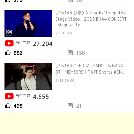
thumb_up
comment
379
26
B1A4 신우(CNU) solo ’Telepathy’
Stage Videoㅣ2025 B1A4 CONCERT
[Singularity]
7/7 18:04
再生回数
27,204
thumb_up
comment
882
158
B1A4 OFFICIAL FANCLUB BANA
8TH MEMBERSHIP KIT Shorts #CNU
5/19 19:00
再生回数
4,555
thumb_up
comment
498
21