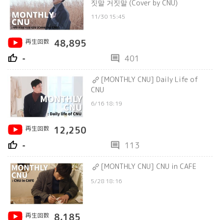
짓말 거짓말 (Cover by CNU)
11/30 15:45
再生回数
48,895
thumb_up
comment
-
401
[MONTHLY CNU] Daily Life of
CNU
6/16 18:19
再生回数
12,250
thumb_up
comment
-
113
[MONTHLY CNU] CNU in CAFE
5/28 18:16
再生回数
8,185