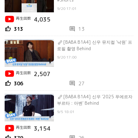
9/20 17:01
再生回数
4,035
thumb_up
comment
313
13
[BABA B1A4] 신우 뮤지컬 '낙원' 프
로필 촬영 Behind
9/20 17:00
再生回数
2,507
thumb_up
comment
306
27
[BABA B1A4] 신우 '2025 푸에르자
부르타 : 아벤' Behind
9/5 18:01
再生回数
3,154