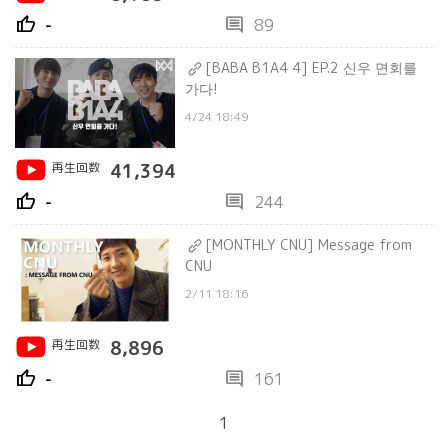
thumb_up
comment
-
89
[BABA B1A4 4] EP.2 신우 면회를
가다!
4/24 18:49
再生回数
41,394
thumb_up
comment
-
244
[MONTHLY CNU] Message from
CNU
2/11 18:16
再生回数
8,896
thumb_up
comment
-
161
1