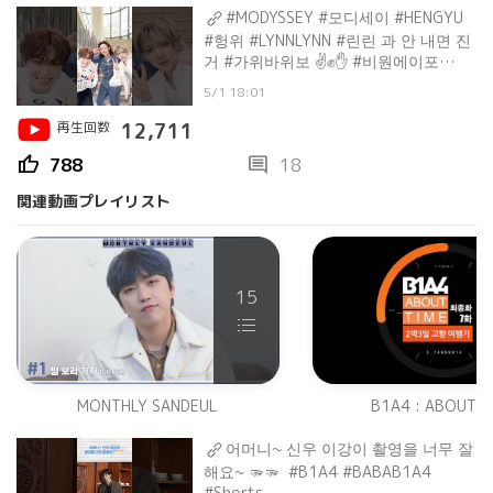
#MODYSSEY #모디세이 #HENGYU
#헝위 #LYNNLYNN #린린 과 안 내면 진
거 #가위바위보 ✌️✊️✋️ #비원에이포
#B1A4 #챌린지 #신우 #CNU
5/1 18:01
再生回数
12,711
thumb_up
comment
788
18
関連動画プレイリスト
15
MONTHLY SANDEUL
B1A4 : ABOUT T
어머니~ 신우 이강이 촬영을 너무 잘
해요~ 🫳🫳 #B1A4 #BABAB1A4
#Shorts