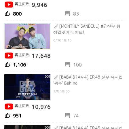
再生回数
9,946
thumb_up
comment
800
83
[MONTHLY SANDEUL] #7 신우 형
생일맞이 데이트!
6/16 18:16
再生回数
17,648
thumb_up
comment
1,106
100
[BABA B1A4 4] EP.46 신우 뮤지컬
'광주' Behind
7/8 18:00
再生回数
10,976
thumb_up
comment
951
74
[BABA B1A4 4] EP.45 신우 뮤지컬