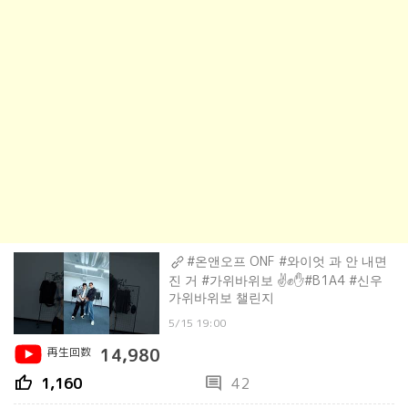
#온앤오프 ONF #와이엇 과 안 내면
진 거 #가위바위보 ✌️✊️✋️#B1A4 #신우
가위바위보 챌린지
5/15 19:00
再生回数
14,980
thumb_up
comment
1,160
42