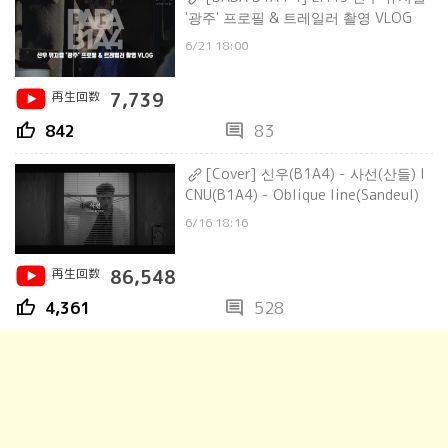
'광주' 프로필 & 트레일러 촬영 VLOG
6/21 18:00
再生回数
7,739
thumb_up
comment
842
83
[Cover] 신우(B1A4) - 사선(산들) l
CNU(B1A4) - Oblique line(Sandeul)
6/16 18:16
再生回数
86,548
thumb_up
comment
4,361
528