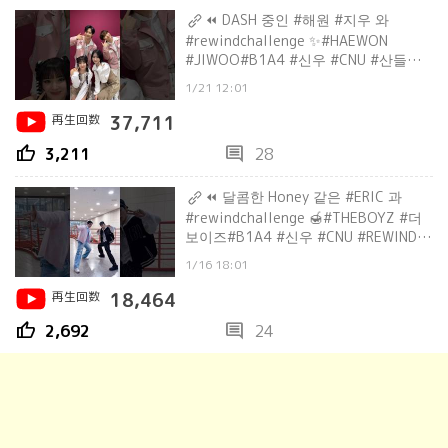
⏪ DASH 중인 #해원 #지우 와
#rewindchallenge ✨#HAEWON
#JIWOO#B1A4 #신우 #CNU #산들
#SANDEUL#REWIND #CONNECT
1/21 12:01
再生回数
37,711
thumb_up
comment
3,211
28
⏪ 달콤한 Honey 같은 #ERIC 과
#rewindchallenge 🍯#THEBOYZ #더
보이즈#B1A4 #신우 #CNU #REWIND
#CONNECT
1/16 18:01
再生回数
18,464
thumb_up
comment
2,692
24