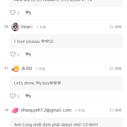
0
Innari
38
通報
3 年前
I love youuuu 💜💜🙆‍♀️
0
Jkih8
37
通報
3 年前
Let's shine. My boy💯💯💯
0
nhwquynh12@gmail.com
18
通報
3 年前
Anh Cong nhất định phải debut nhé! Cố lên!!!