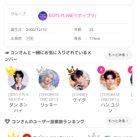
グループ
BOYS PLANET(ボイプラ)
誕生日
2000/12/12
年齢
25
出身地
🇻🇳
身長
174cm
📣 コンさんと一緒にお気に入りされているメ
もっとみる
ンバー
1
2
3
4
4
[BOYSⅡPLA
[ZEROBASE
[EVNNE]
[ZEROBASE
[Z
NET(ボイプ
ONE(ZB1)]
ONE(ZB1)]
ON
ケイタ
ラ2)]
ダン ホン
リッキー
ハン ユジ
ソ
ハイ
ン
もっとみる
コンさんのユーザー投票数ランキング