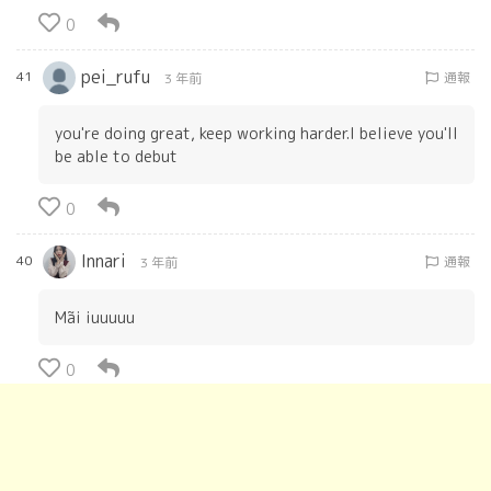
0
pei_rufu
41
通報
3 年前
you're doing great, keep working harder.I believe you'll
be able to debut
0
Innari
40
通報
3 年前
Mãi iuuuuu
0