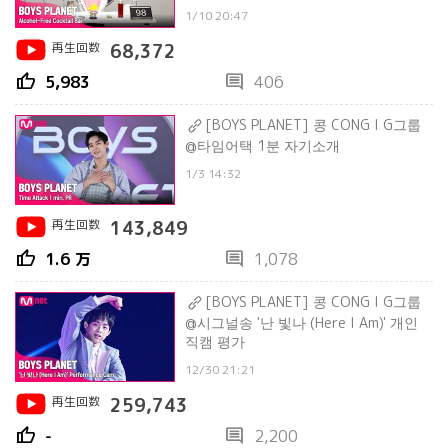
1/10 20:47
再生回数
68,372
thumb_up
comment
5,983
406
[BOYS PLANET] 콩 CONG I G그룹
@타임어택 1분 자기소개
1/3 14:32
再生回数
143,849
thumb_up
comment
1.6 万
1,078
[BOYS PLANET] 콩 CONG I G그룹
@시그널송 '난 빛나 (Here I Am)' 개인
직캠 평가
12/30 21:21
再生回数
259,743
thumb_up
comment
-
2,200