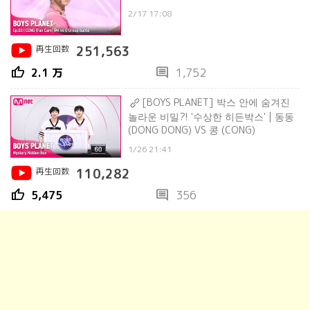
2/17 17:08
再生回数
251,563
thumb_up
comment
2.1 万
1,752
[BOYS PLANET] 박스 안에 숨겨진
놀라운 비밀?! '수상한 히든박스' | 동동
(DONG DONG) VS 콩 (CONG)
1/26 21:41
再生回数
110,282
thumb_up
comment
5,475
356