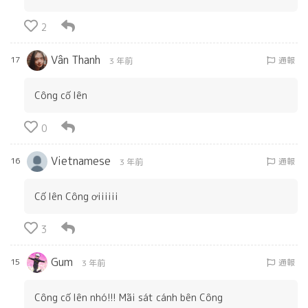
2
Vân Thanh
17
通報
3 年前
Công cố lên
0
Vietnamese
16
通報
3 年前
Cố lên Công ơiiiiii
3
Gum
15
通報
3 年前
Công cố lên nhó!!! Mãi sát cánh bên Công