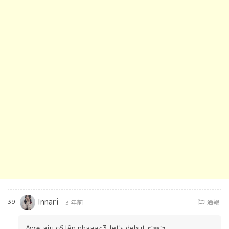
Innari
39
通報
3 年前
Aww aiu cố lên nhaaa<3 let's debut 👉👈