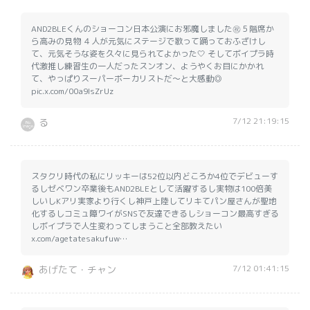
AND2BLEくんのショーコン日本公演にお邪魔しました㊗️５階席か
ら高みの見物 ４人が元気にステージで歌って踊っておふざけし
て、元気そうな姿を久々に見られてよかった🤍 そしてボイプラ時
代激推し練習生の一人だったスンオン、ようやくお目にかかれ
て、やっぱりスーパーボーカリストだ〜と大感動◎
pic.x.com/00a9lsZrUz
7/12 21:19:15
る
スタクリ時代の私にリッキーは52位以内どころか4位でデビューす
るしゼベワン卒業後もAND2BLEとして活躍するし実物は100倍美
しいしKアリ実家より行くし神戸上陸してリキてパン屋さんが聖地
化するしコミュ障ワイがSNSで友達できるしショーコン最高すぎる
しボイプラで人生変わってしまうこと全部教えたい
x.com/agetatesakufuw…
7/12 01:41:15
あげたて・チャン