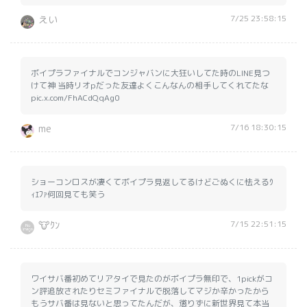
7/25 23:58:15
えい
ボイプラファイナルでコンジャバンに大狂いしてた時のLINE見つ
けて神 当時リオpだった友達よくこんなんの相手してくれてたな
pic.x.com/FhACdQqAg0
7/16 18:30:15
me
ショーコンロスが凄くてボイプラ見返してるけどごぬくに怯えるｳ
ｨｴﾌｧ何回見ても笑う
7/15 22:51:15
🐮ｸﾝ
ワイサバ番初めてリアタイで見たのがボイプラ無印で、1pickがコ
ン評追放されたりセミファイナルで脱落してマジか辛かったから
もうサバ番は見ないと思ってたんだが、懲りずに新世界見て本当