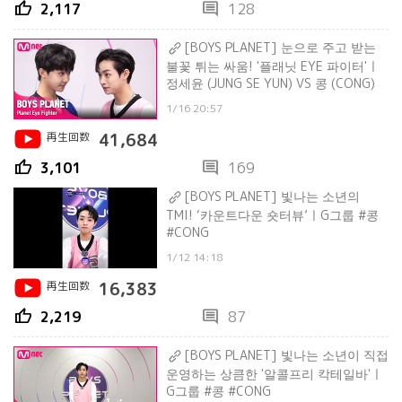
thumb_up
comment
2,117
128
[BOYS PLANET] 눈으로 주고 받는
불꽃 튀는 싸움! '플래닛 EYE 파이터'ㅣ
정세윤 (JUNG SE YUN) VS 콩 (CONG)
1/16 20:57
再生回数
41,684
thumb_up
comment
3,101
169
[BOYS PLANET] 빛나는 소년의
TMI! ‘카운트다운 숏터뷰’ㅣG그룹 #콩
#CONG
1/12 14:18
再生回数
16,383
thumb_up
comment
2,219
87
[BOYS PLANET] 빛나는 소년이 직접
운영하는 상큼한 '알콜프리 칵테일바'ㅣ
G그룹 #콩 #CONG