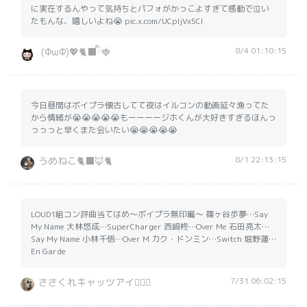
に実在するんやって気持ちとパフォがかっこよすぎて感動で泣い
たもんな、嬉しいよね😭 pic.x.com/UCpIjVx5CI
8/4 01:10:15
‎ (ΦωΦ)💖🐈‍⬛ིྀ🍓
今日昼間はボイプラ懐古してて夜はイルコンの動画延々漁ってた
から情緒が😭😭😭😭😭もーーーージホくんが大好きすぎるほんっ
っっっと早くまた会いたい😭😭😭😭😭
8/1 22:13:15
うめねこ🐈‍⬛🦊🐈️
LOUD1組コン評曲当てはめ〜ボイプラ無印編〜 篠ヶ谷歩夢…Say
My Name 大林悠成…SuperCharger 西﨑柊…Over Me 石田亮太…
Say My Name 小林千悟…Over M カク・ドンミン…Switch 堀野蓮…
En Garde
7/31 06:02:15
ささくれキャッツアイ🏄‍♂️🌊