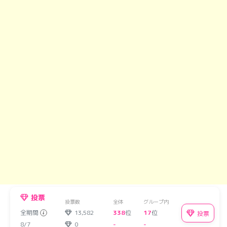
投票
投票数
全体
グループ内
全期間
13,582
338
位
17
位
投票
8/7
0
-
-