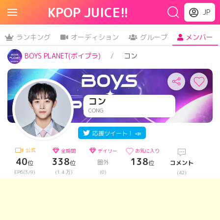
KPOP JUICE!!
JP
ランキング
オーディション
グループ
メンバー
BOYS PLANET(ボイプラ)
コン
コン
CONG
応援ツイート！ 📣
公式
全期間
デイリー
お気に入り
40
338
138
圏外
位
位
位
コメント
EP6(3/9)
(1.4 万)
(0)
(42)