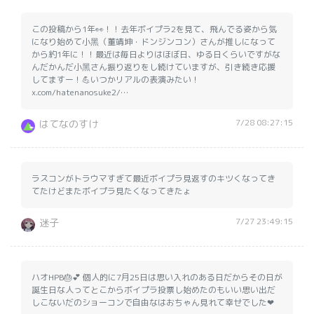
この投稿から1年👀！！去年ボイプラ2を見て、飛んでる姿から気
になり始めて小黑（董靖坤・ドンジンコン）さんが推しになって
から約1年に！！最近は毎日よりはほぼ日、ゆる日くらいですがな
んだかんだ小黑さん振り返りをし続けていますが、引き続き応援
してますー！💪いつかリアルの表演みたい！
x.com/hatenanosuke2/…
7/28 08:27:15
はてなのすけ
ラスコンがトラウマすぎて最近ボイプラ見返すのキツくなってき
てたけどまたボイプラ見たくなってきたょ
7/27 23:49:15
迷子
ハオHPB🎂💕 個人的に7月25日は思い入れのある日だからその日が
誕生日な人ってとこからボイプラ投票し始めたのもいい思い出だ
しこないだのショーコンで自由なはおちゃん見れて幸せでした❤︎