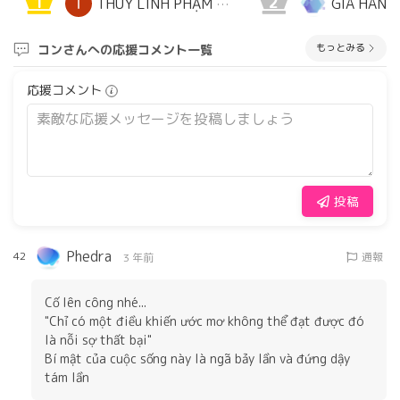
1
2
THÙY LINH PHẠM THỊ
GIA HAN
もっとみる
コンさんへの応援コメント一覧
応援コメント
投稿
Phedra
42
通報
3 年前
Cố lên công nhé...
"Chỉ có một điều khiến ước mơ không thể đạt được đó
là nỗi sợ thất bại"
Bí mật của cuộc sống này là ngã bảy lần và đứng dậy
tám lần