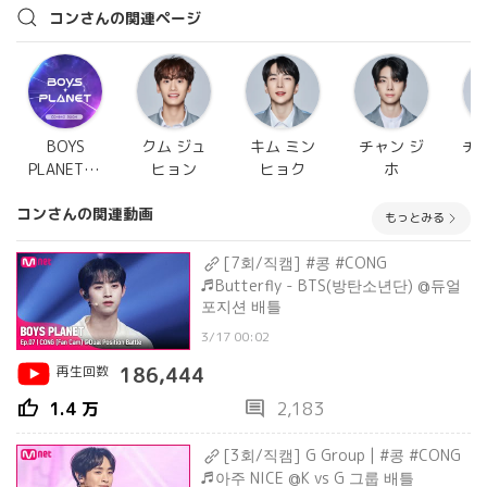
コンさんの関連ページ
BOYS
クム ジュ
キム ミン
チャン ジ
チ
PLANET(ボ
ヒョン
ヒョク
ホ
イプラ)
コンさんの関連動画
もっとみる
[7회/직캠] #콩 #CONG
♬Butterfly - BTS(방탄소년단) @듀얼
포지션 배틀
3/17 00:02
再生回数
186,444
thumb_up
comment
1.4 万
2,183
[3회/직캠] G Group | #콩 #CONG
♬아주 NICE @K vs G 그룹 배틀