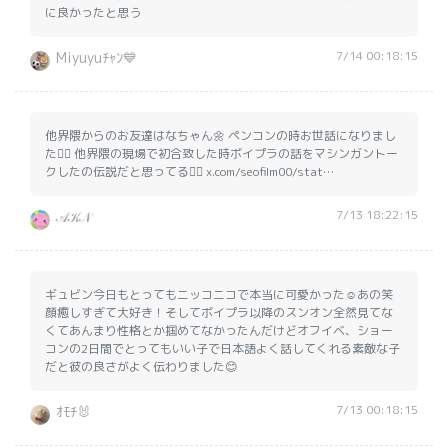
に良かったと思う
7/14 00:18:15
Miyuyuﾁｬﾝ💙
他界隈からのお友達はなちゃん🌼 ペンコンの時お世話になりまし
た🙂‍↕️ 他界隈の現場で初合致した時ボイプラの話をマシンガントー
クしたの伝説だと思ってる☝🏻 x.com/seofilm00/stat…
7/13 18:22:15
𝒜𝒦𝒩
ギュビン今日もとってもニッコニコで本当に可愛かった☺️あの笑
顔癒しすぎて大好き！そしてボイプラ以降のスンオン全然見てな
くてあんまり性格とか掴めてなかったんだけどオフイベ、ショー
コンの2日間でとってもいい子で日本語よく話してくれる素敵な子
だと彼の良さがよく伝わりました😊
7/13 00:18:15
ｵﾓﾁ🐰