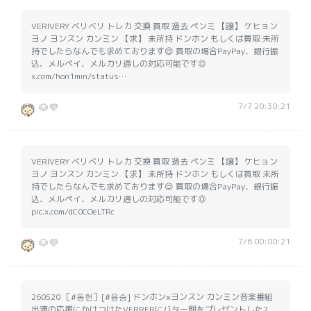
VERIVERY ベリベリ トレカ 交換 買取 過去 ペンミ 【譲】 ケヒョン
ヨノ ヨンスン カンミン 【求】 未所持 ドンホン もしくは買取 未所
持でしたらなんでも求めております😌 買取の場合PayPay、銀行振
込、メルペイ、メルカリ通しの対応可能です◎
x.com/hon1min/status…
7/7 20:30:21
🐶💜
VERIVERY ベリベリ トレカ 交換 買取 過去 ペンミ 【譲】 ケヒョン
ヨノ ヨンスン カンミン 【求】 未所持 ドンホン もしくは買取 未所
持でしたらなんでも求めております😌 買取の場合PayPay、銀行振
込、メルペイ、メルカリ通しの対応可能です◎
pic.x.com/dC0COeLTRc
7/6 00:00:21
🐶💜
260520 ［#동헌］[#용승] ドンホン×ヨンスン カンミン音楽番組
出演の応援にかけつけたVERRERにバター餅をプレゼントした2