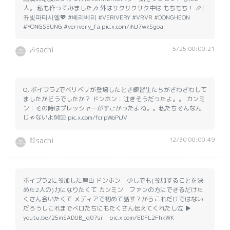
人。 私も作ってみました🎶 外はサクサクサク中は もちもち！ 🥖|
뀨빛파티시엘💖 #베리베리 #VERIVERY #VRVR #DONGHEON
#YONGSEUNG #verivery_fa pic.x.com/iNJ7wkSgoa
5/25 00:00:21
🎶sachi
Q. ボイプラ2でベリベリが登場したとき練習生たちがざわざわして
ましたがどうでしたか？ ドンホン：吐きそうだったよ。。 カンミ
ン：その時はプレッシャーがすごかったよね。。私たちそんなん
じゃないよ👐🏻 pic.x.com/fcrpWoPiJV
12/30 00:00:49
🐰sachi
ボイプラ2に参加した理由 ドンホン 少しでも(参加することを決
めた2人の)力になりたくて カンミン ファンの方にできるだけた
くさん会いたくて メディアで初めて話す？からこれだけではない
だろうしこれまでベロたちにもたくさん伝えてくれたし泣 ▶︎
youtu.be/25mSADUB_q0?si… pic.x.com/EDFL2FhkWK