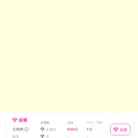
投票
投票数
全体
グループ内
全期間
2,822
636
位
1
位
投票
8/6
0
-
-