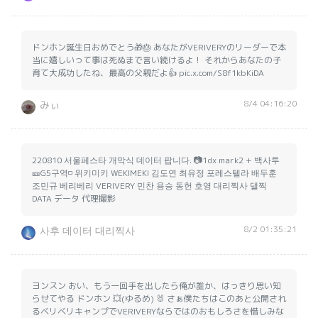
ドンホン誕生日おめでとう🎁🎂 あなたがVERIVERYのリーダーで本
当に嬉しいって事は死ぬまで言い続けるよ！ それからあなたの子
育て大成功したね、最高の父親だよ👍 pic.x.com/S8f1kbKiDA
8/4 04:16:20
みぃ
220810 서울페스타 개막식 데이터 팝니다. 📷1dx mark2 + 백사투
🎫G5구역◽️ 위키미키 WEKIMEKI 김도연 최유정 포레스텔라 배두훈
조민규 베리베리 VERIVERY 민찬 용승 동헌 호영 대리찍사 댈찍
DATA データ 代理撮影
8/2 01:35:21
사후 데이터 대리찍사
ヨンスン おい、もう一回手を出したら俺が誰か、はっきり思い知
らせてやる ドンホン 💥(ゆるめ) 🐰 さぁ僕たちはこのあと公開され
るベリベリキャンプでVERIVERYならではのおもしろさを惜しみな