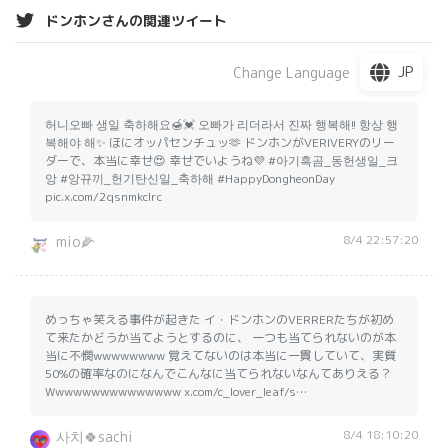
ドンホンさんの関連ツイート
JP
Change Language
허니오빠 생일 축하해요🍯💓 오빠가 리더라서 진짜 행복해!! 항상 행
복해야 해✨ ほにオッパセンチュッ🫶 ドンホンがVERIVERYのリー
ダーで、本当に幸せ😍 幸せでいようね💜 #아기흑곰_동헌생일_크
앙 #앙뀨끼_헌기탄신일_축하해 #HappyDongheonDay
pic.x.com/2qsnmkcIrc
8/4 22:57:20
mio🌽
めっちゃ笑える事件が起きた イ・ドンホンのVERRERたちが初め
て来たかどうか当てようとするのに、 一つも当てられないのが本
当に不憫wwwwwwww 覚えてないのは本当に一貫していて、実質
50%の確率なのになんでこんなに当てられないなんてありえる？
Wwwwwwwwwwwwwww x.com/c_lover_leaf/s…
8/4 18:10:20
사치🍀sachi