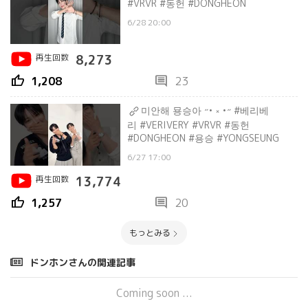
#VRVR #동헌 #DONGHEON
6/28 20:00
再生回数
8,273
thumb_up
comment
1,208
23
미안해 묭승아 ˶• ༝ •˶ #베리베
리 #VERIVERY #VRVR #동헌
#DONGHEON #용승 #YONGSEUNG
6/27 17:00
再生回数
13,774
thumb_up
comment
1,257
20
もっとみる
ドンホンさんの関連記事
Coming soon ...