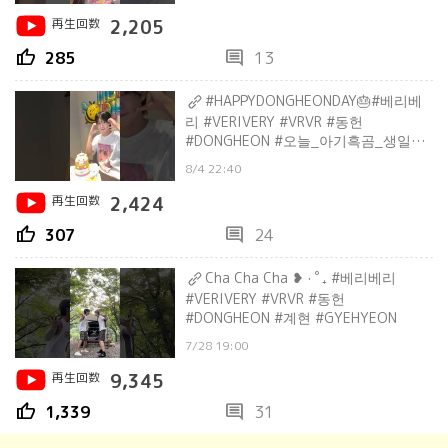
하자_치치치
再生回数
2,205
thumb_up
comment
285
13
#HAPPYDONGHEONDAY🎂#베리베
리 #VERIVERY #VRVR #동헌
#DONGHEON #오늘_아기흑곰_생일이
라_뀨 #허니랑_804배_행복하자_치치
8/4 22:40
치
再生回数
2,424
thumb_up
comment
307
24
Cha Cha Cha ❥ · ﾟ₊ #베리베리
#VERIVERY #VRVR #동헌
#DONGHEON #계현 #GYEHYEON
7/28 19:00
再生回数
9,345
thumb_up
comment
1,339
31