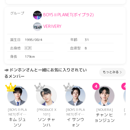
グループ
BOYSⅡPLANET(ボイプラ2)
VERIVERY
誕生日
1995/08/4
年齢
31
出身地
🇰🇷
血液型
B
身長
179cm
📣 ドンホンさんと一緒にお気に入りされてい
もっとみる
るメンバー
1
2
2
4
4
[BOYSⅡPLA
[PRODUCE X
[BOYSⅡPLA
[NOUERA]
[B
NET(ボイプ
101]
NET(ボイプ
NE
チャン ヒ
ラ2)]
ラ2)]
キム ジュ
ソン チャ
イ サンウ
ョンジュン
ンソ
ンハ
ォン