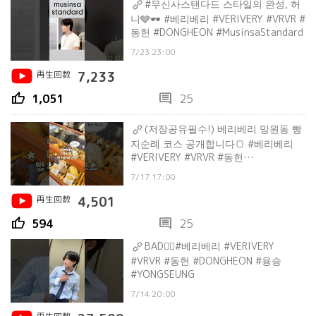
#무신사스탠다드 스타일의 완성, 허
니🩶🕶️ #베리베리 #VERIVERY #VRVR #
동헌 #DONGHEON #MusinsaStandard
7/23 23:00
再生回数
7,233
thumb_up
comment
1,051
25
(저장공유필수!) 베리베리 망원동 빵
지순례 코스 공개합니다🍞 #베리베리
#VERIVERY #VRVR #동헌
#DONGHEON #계현 #GYEHYEON
7/17 17:00
再生回数
4,501
thumb_up
comment
594
25
BAD❤️‍🔥#베리베리 #VERIVERY
#VRVR #동헌 #DONGHEON #용승
#YONGSEUNG
7/14 20:00