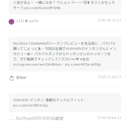
く見せるよ！ 一緒にみる？ ケヒョン ﾌｧｰｰｰｰｰ🐱❣️ すごくおもしろ
そ〜う pic.x.com/GJpw9FnD9e
7/30 18:12:21
사치🍀sachi
MUSINSA STANDARDのシーズンプレビューを見る前に、パラパラ
踊ってこよっと🕺✨ 今回は会場でVERIVERYのドンホンさんにイン
タビュー🎤✨ パラパラダンスからドンホンさんのメッセージま
で、ぜひ動画でチェックしてください👀💙 #동헌
instagram.com/reel/DbIl6Hyik… pic.x.com/4PZara63Dp
7/23 21:20:21
𝘽𝙡𝙪𝙚
VERIVERY ドンホン '素敵なマッスルフィット'
pic.x.com/kb3BFdiJQu
7/10 19:54:21
RollhyanVERIVERY応援部'