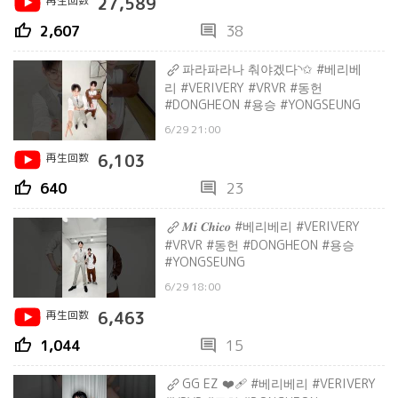
再生回数
27,589
thumb_up
comment
2,607
38
파라파라나 춰야겠다◝✩ #베리베
리 #VERIVERY #VRVR #동헌
#DONGHEON #용승 #YONGSEUNG
6/29 21:00
再生回数
6,103
thumb_up
comment
640
23
𝑴𝒊 𝑪𝒉𝒊𝒄𝒐 #베리베리 #VERIVERY
#VRVR #동헌 #DONGHEON #용승
#YONGSEUNG
6/29 18:00
再生回数
6,463
thumb_up
comment
1,044
15
GG EZ ❤️‍🩹 #베리베리 #VERIVERY