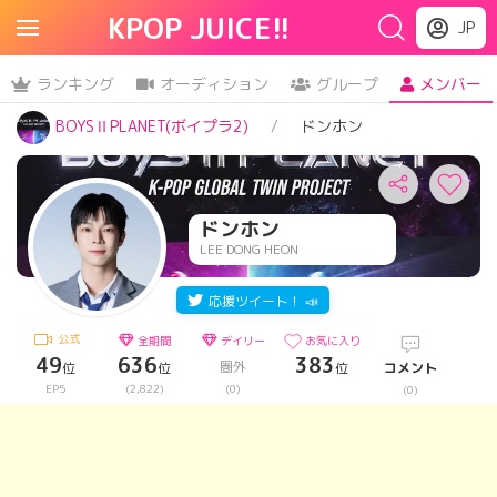
KPOP JUICE!!
JP
ランキング
オーディション
グループ
メンバー
BOYSⅡPLANET(ボイプラ2)
ドンホン
ドンホン
LEE DONG HEON
応援ツイート！ 📣
公式
全期間
デイリー
お気に入り
49
636
383
圏外
位
位
位
コメント
EP5
(2,822)
(0)
(0)