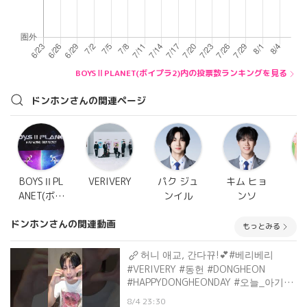
BOYSⅡPLANET(ボイプラ2)内の投票数ランキングを見る
ドンホンさんの関連ページ
BOYSⅡPL
VERIVERY
パク ジュ
キム ヒョ
ヨ
ANET(ボイ
ンイル
ンソ
プラ2)
ドンホンさんの関連動画
もっとみる
허니 애교, 간다뀨!💕#베리베리
#VERIVERY #동헌 #DONGHEON
#HAPPYDONGHEONDAY #오늘_아기흑
곰_생일이라_뀨 #허니랑_804배_행복
8/4 23:30