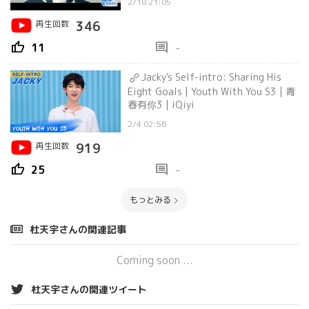
2/18 21:05
再生回数
346
thumb_up
comment
11
-
Jacky's Self-intro: Sharing His
Eight Goals | Youth With You S3 | 青
春有你3 | iQiyi
2/4 02:56
再生回数
919
thumb_up
comment
25
-
もっとみる
杜天宇さんの関連記事
Coming soon ...
杜天宇さんの関連ツイート