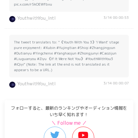
pic.x.com/r5kOEWfbxu
3/14 00:00:53
YouthwithYou_Intl
The tweet translates to: "《Youth With You 3》'I Want' stage
pure enjoyment: #Xubin #Yujingtian #Shiqi #Zhangjingyun
#Dutianyu #Yingchenxi #Yanghaojun #Zhongjunyi #Caozijun
#Liuguanyou #Ziyu 《If It Were Not You》 #YouthWithYou3
#iQiyi" (Note: The link at the end is not translated as it
appears to be a URL.)
3/14 00:00:07
YouthwithYou_Intl
フォローすると、最新のランキングやオーディション情報を
いち早く知れます！
＼ Follow me ／