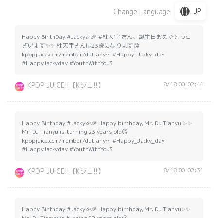
JP
Change Language
Happy BirthDay #Jacky🎉🎉 #杜天宇 さん、誕生日おめでとうご
ざいます✨✨ 杜天宇さんは23歳になります😘
kpopjuice.com/member/dutiany… #Happy_Jacky_day
#HappyJackyday #YouthWithYou3
8/18 00:02:44
KPOP JUICE!!【Kジュ!!】
Happy Birthday #Jacky🎉🎉 Happy birthday, Mr. Du Tianyu!✨✨
Mr. Du Tianyu is turning 23 years old😘
kpopjuice.com/member/dutiany… #Happy_Jacky_day
#HappyJackyday #YouthWithYou3
8/18 00:02:31
KPOP JUICE!!【Kジュ!!】
Happy Birthday #Jacky🎉🎉 Happy birthday, Mr. Du Tianyu✨✨
Mr. Du Tianyu is turning 22 years old😘