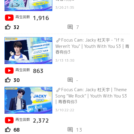
3/26 21:35
再生回数
1,916
thumb_up
comment
32
7
Focus Cam: Jacky 杜天宇 - "If It
Weren't You" | Youth With You S3 | 青
春有你3
3/13 13:38
再生回数
863
thumb_up
comment
30
-
Focus Cam: Jacky 杜天宇 | Theme
Song “We Rock” | Youth With You S3
| 青春有你3
3/10 22:22
再生回数
2,372
thumb_up
comment
68
13