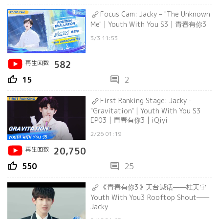
Focus Cam: Jacky – "The Unknown
Me" | Youth With You S3 | 青春有你3
3/3 11:53
再生回数
582
thumb_up
comment
15
2
First Ranking Stage: Jacky -
"Gravitation" | Youth With You S3
EP03 | 青春有你3 | iQiyi
2/26 01:19
再生回数
20,750
thumb_up
comment
550
25
《青春有你3》天台喊话——杜天宇
Youth With You3 Rooftop Shout——
Jacky