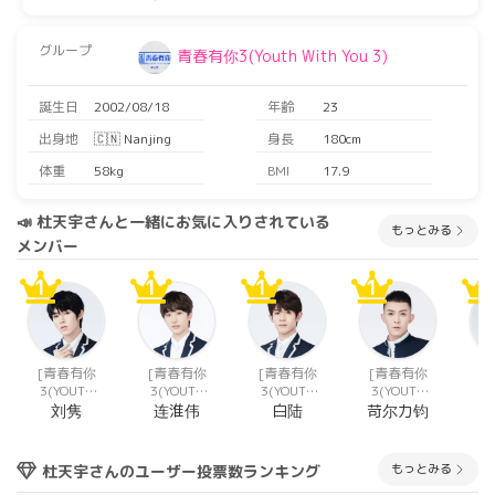
グループ
青春有你3(Youth With You 3)
誕生日
2002/08/18
年齢
23
出身地
🇨🇳 Nanjing
身長
180cm
体重
58kg
BMI
17.9
📣 杜天宇さんと一緒にお気に入りされている
もっとみる
メンバー
1
1
1
1
1
[青春有你
[青春有你
[青春有你
[青春有你
[
3(YOUTH
3(YOUTH
3(YOUTH
3(YOUTH
3
WITH YOU
WITH YOU
WITH YOU
WITH YOU
WI
刘隽
连淮伟
白陆
苛尔力钧
3)]
3)]
3)]
3)]
もっとみる
杜天宇さんのユーザー投票数ランキング