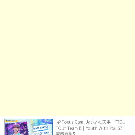
Focus Cam: Jacky 杜天宇 - “TOU
TOU” Team B | Youth With You S3 |
青春有你3