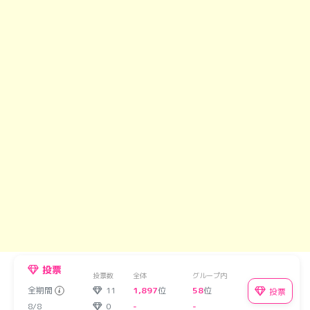
投票
投票数
全体
グループ内
全期間
11
1,897
位
58
位
投票
8/8
0
-
-