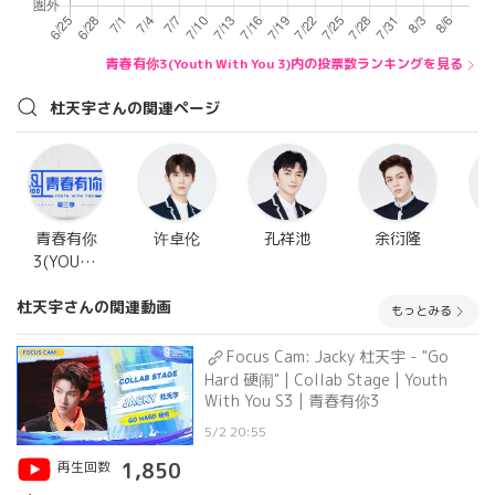
青春有你3(Youth With You 3)内の投票数ランキングを見る
杜天宇さんの関連ページ
青春有你
许卓伦
孔祥池
余衍隆
3(YOUTH
WITH YOU
杜天宇さんの関連動画
3)
もっとみる
Focus Cam: Jacky 杜天宇 - "Go
Hard 硬闹" | Collab Stage | Youth
With You S3 | 青春有你3
5/2 20:55
再生回数
1,850