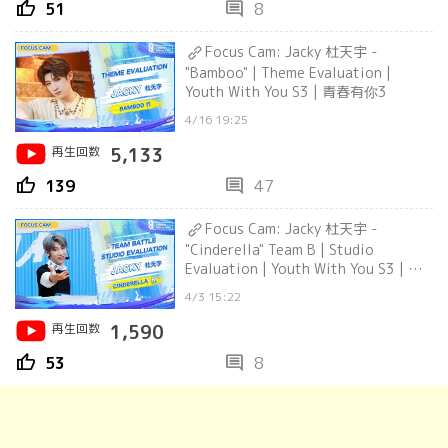
thumb_up
comment
51
8
Focus Cam: Jacky 杜天宇 -
"Bamboo" | Theme Evaluation |
Youth With You S3 | 青春有你3
4/16 19:25
再生回数
5,133
thumb_up
comment
139
47
Focus Cam: Jacky 杜天宇 -
"Cinderella" Team B | Studio
Evaluation | Youth With You S3 | 青
春有你3
4/3 15:22
再生回数
1,590
thumb_up
comment
53
8