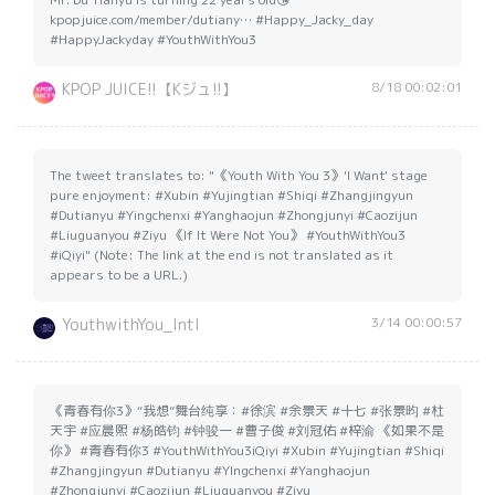
kpopjuice.com/member/dutiany… #Happy_Jacky_day
#HappyJackyday #YouthWithYou3
8/18 00:02:01
KPOP JUICE!!【Kジュ!!】
The tweet translates to: "《Youth With You 3》'I Want' stage
pure enjoyment: #Xubin #Yujingtian #Shiqi #Zhangjingyun
#Dutianyu #Yingchenxi #Yanghaojun #Zhongjunyi #Caozijun
#Liuguanyou #Ziyu 《If It Were Not You》 #YouthWithYou3
#iQiyi" (Note: The link at the end is not translated as it
appears to be a URL.)
3/14 00:00:57
YouthwithYou_Intl
《青春有你3》“我想”舞台纯享：#徐滨 #余景天 #十七 #张景昀 #杜
天宇 #应晨熙 #杨皓钧 #钟骏一 #曹子俊 #刘冠佑 #梓渝 《如果不是
你》 #青春有你3 #YouthWithYou3iQiyi #Xubin #Yujingtian #Shiqi
#Zhangjingyun #Dutianyu #YIngchenxi #Yanghaojun
#Zhongjunyi #Caozijun #Liuguanyou #Ziyu