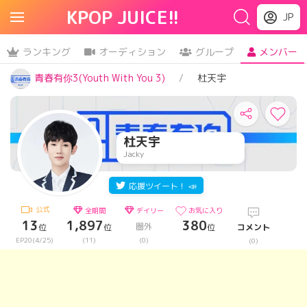
KPOP JUICE!!
JP
ランキング
オーディション
グループ
メンバー
青春有你3(Youth With You 3)
杜天宇
杜天宇
Jacky
応援ツイート！ 📣
公式
全期間
デイリー
お気に入り
13
1,897
380
圏外
位
位
位
コメント
EP20(4/25)
(11)
(0)
(0)