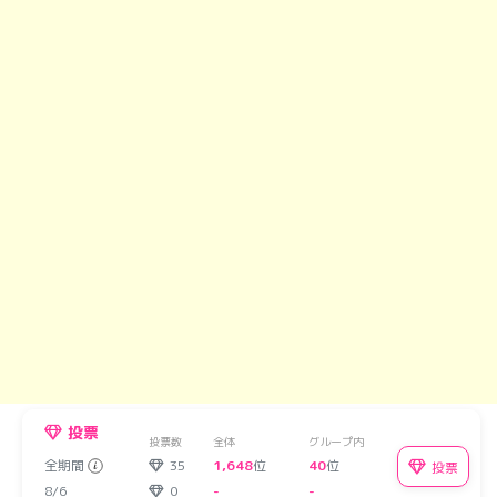
投票
投票数
全体
グループ内
全期間
35
1,648
位
40
位
投票
8/6
0
-
-