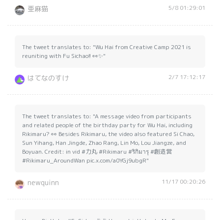
5/8 01:29:01
亜麻猫
The tweet translates to: "Wu Hai from Creative Camp 2021 is
reuniting with Fu Sichao!! 👀✨"
2/7 17:12:17
はてなのすけ
The tweet translates to: "A message video from participants
and related people of the birthday party for Wu Hai, including
Rikimaru? 👀 Besides Rikimaru, the video also featured Si Chao,
Sun Yihang, Han Jingde, Zhao Rang, Lin Mo, Lou Jiangze, and
Boyuan. Credit: in vid #力丸 #Rikimaru #ริกิมารุ #創造営
#Rikimaru_AroundWan pic.x.com/a0YGj9ubgR"
11/17 00:20:26
newquinn