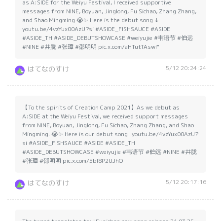
as A:SIDE for the Weiyu Festival, I received supportive
messages from NINE, Boyuan, Jinglong, Fu Sichao, Zhang Zhang,
and Shao Mingming 😭✨ Here is the debut song ↓
youtu.be/4vzYux00AzU?si #ASIDE_FISHSAUCE #ASIDE
#ASIDE_TH #ASIDE_DEBUTSHOWCASE #weiyujie #韦语节 #伯远
#NINE #井胧 #张璋 #邵明明 pic.x.com/aHTutTAswI"
5/12 20:24:24
はてなのすけ
【To the spirits of Creation Camp 2021】As we debut as
A:SIDE at the Weiyu Festival, we received support messages
from NINE, Boyuan, Jinglong, Fu Sichao, Zhang Zhang, and Shao
Mingming. 😭✨ Here is our debut song: youtu.be/4vzYux00AzU?
si #ASIDE_FISHSAUCE #ASIDE #ASIDE_TH
#ASIDE_DEBUTSHOWCASE #weiyujie #韦语节 #伯远 #NINE #井胧
#张璋 #邵明明 pic.x.com/5bl8P2UJhO
5/12 20:17:16
はてなのすけ