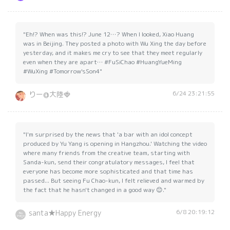
"Eh!? When was this!? June 12…? When I looked, Xiao Huang
was in Beijing. They posted a photo with Wu Xing the day before
yesterday, and it makes me cry to see that they meet regularly
even when they are apart… #FuSiChao #HuangYueMing
#WuXing #Tomorrow'sSon4"
6/24 23:21:55
りー@大陸🍓
"I'm surprised by the news that 'a bar with an idol concept
produced by Yu Yang is opening in Hangzhou.' Watching the video
where many friends from the creative team, starting with
Sanda-kun, send their congratulatory messages, I feel that
everyone has become more sophisticated and that time has
passed... But seeing Fu Chao-kun, I felt relieved and warmed by
the fact that he hasn't changed in a good way 😊."
6/8 20:19:12
santa★Happy Energy