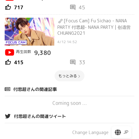
thumb_up
comment
717
45
[Focus Cam] Fu Sichao - NANA
PARTY 付思超- NANA PARTY | 创造营
CHUANG2021
4/12 14:52
再生回数
9,380
thumb_up
comment
415
33
もっとみる
付思超さんの関連記事
Coming soon ...
付思超さんの関連ツイート
JP
Change Language