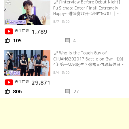
[Interview Before Debut Night]
Fu Sichao: Enter Final! Extremely
Happy~ 进决赛超开心的付思超！ | 创造
营 CHUANG2021
5/7 13:00
再生回数
1,789
thumb_up
comment
105
4
Who is the Tough Guy of
CHUANG20201? Battle on Gym!《创
4》第一猛男诞生？张嘉元付思超健身比
拼~ | 创造营 CHUANG2021
5/4 13:00
再生回数
29,871
thumb_up
comment
806
27