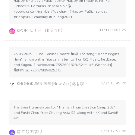
Happy Birthday #FuSichao🎉🎉 Happy birthday to Mr. Fu
Sichao✨✨ He turns 26 years old😘
kpopjuice.com/member/fusicha… #Happy_FuSichao_day
#HappyFuSichaoday #Chuang2021
11/11 00:03:29
KPOP JUICE!!【Kジュ!!】
23.09.2025 | FuseC Weibo Update 🐿️🎻 The song "Dream Begins
Here" is now online! You can listen to it on QQ Music, NetEase,
and Kugou. 🖇️ weibo.com/7352601829/521… #FuSichao #ฟู่
ซือเชา pic.x.com/9BKy9Z5ZTx
9/23 15:45:20
KHONGKWAN 🎁💚(New Acc)🚀🎸🦊🍅🈸🧸🎮
The tweet translates to: "The fish from Creation Camp 2021,
and Fushi Chou from Chuang Asia S2, along with KK and David!
👀"
8/31 17:52:00
はてなのすけ