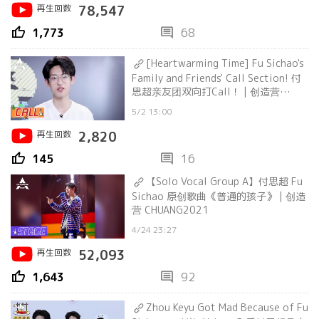
再生回数
78,547
thumb_up
comment
1,773
68
[Heartwarming Time] Fu Sichao's
Family and Friends' Call Section! 付
思超亲友团双向打Call！ | 创造营
CHUANG2021
5/2 13:00
再生回数
2,820
thumb_up
comment
145
16
【Solo Vocal Group A】付思超 Fu
Sichao 原创歌曲《普通的孩子》 | 创造
营 CHUANG2021
4/24 23:27
再生回数
52,093
thumb_up
comment
1,643
92
Zhou Keyu Got Mad Because of Fu