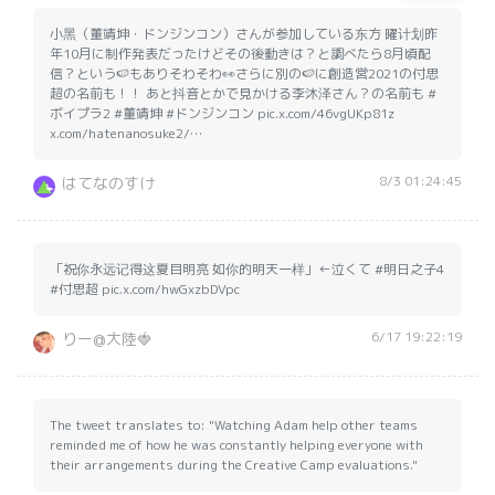
小黑（董靖坤・ドンジンコン）さんが参加している东方 曜计划昨
年10月に制作発表だったけどその後動きは？と調べたら8月頃配
信？という🍉もありそわそわ👀さらに別の🍉に創造営2021の付思
超の名前も！！ あと抖音とかで見かける李沐泽さん？の名前も #
ボイプラ2 #董靖坤 #ドンジンコン pic.x.com/46vgUKp81z
x.com/hatenanosuke2/…
8/3 01:24:45
はてなのすけ
「祝你永远记得这夏目明亮 如你的明天一样」←泣くて #明日之子4
#付思超 pic.x.com/hwGxzbDVpc
6/17 19:22:19
りー@大陸🍓
The tweet translates to: "Watching Adam help other teams
reminded me of how he was constantly helping everyone with
their arrangements during the Creative Camp evaluations."