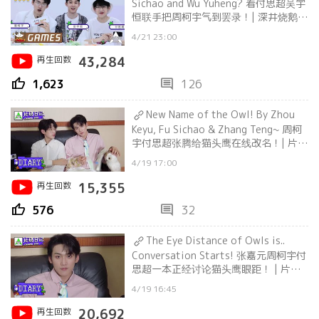
Sichao and Wu Yuheng? 看付思超吴宇
恒联手把周柯宇气到罢录！| 深井烧鹅
Deep Well Burn Goose
4/21 23:00
再生回数
43,284
thumb_up
comment
1,623
126
New Name of the Owl! By Zhou
Keyu, Fu Sichao & Zhang Teng~ 周柯
宇付思超张腾给猫头鹰在线改名！| 片场
日记 Filming Set Diary
4/19 17:00
再生回数
15,355
thumb_up
comment
576
32
The Eye Distance of Owls is..
Conversation Starts! 张嘉元周柯宇付
思超一本正经讨论猫头鹰眼距！ | 片场
日记 Filming Set Diary
4/19 16:45
再生回数
20,692