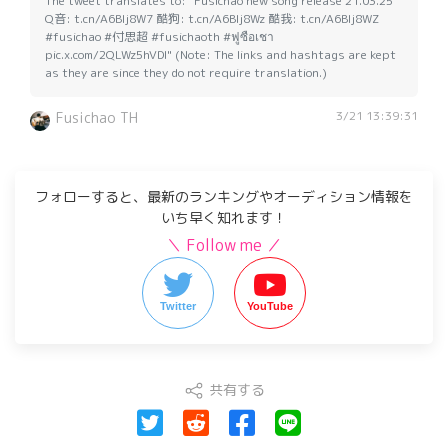
The tweet translates to: "Fusichao new song release 21.03.25
Q音: t.cn/A6Blj8W7 酷狗: t.cn/A6Blj8Wz 酷我: t.cn/A6Blj8WZ
#fusichao #付思超 #fusichaoth #ฟูซือเชา
pic.x.com/2QLWz5hVDI" (Note: The links and hashtags are kept
as they are since they do not require translation.)
3/21 13:39:31
Fusichao TH
フォローすると、最新のランキングやオーディション情報を
いち早く知れます！
＼ Follow me ／
Twitter
YouTube
共有する