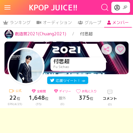
KPOP JUICE!!
JP
ランキング
オーディション
グループ
メンバー
創造営2021(Chuang2021)
付思超
付思超
Fu Sichao
応援ツイート！ 📣
公式
全期間
デイリー
お気に入り
22
1,648
375
圏外
位
位
位
コメント
EP9(4/23)
(35)
(0)
(0)