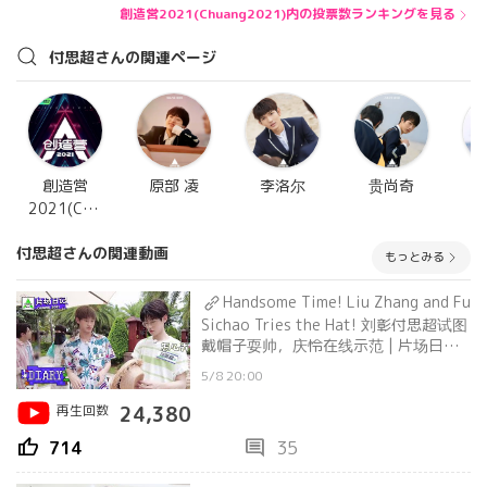
創造営2021(Chuang2021)内の投票数ランキングを見る
付思超さんの関連ページ
創造営
原部 凌
李洛尔
贵尚奇
2021(CHU
ANG2021)
付思超さんの関連動画
もっとみる
Handsome Time! Liu Zhang and Fu
Sichao Tries the Hat! 刘彰付思超试图
戴帽子耍帅，庆怜在线示范 | 片场日记
Filming Set Diary
5/8 20:00
再生回数
24,380
thumb_up
comment
714
35