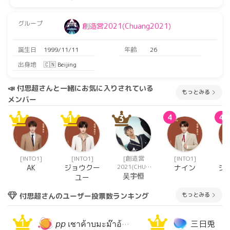
グループ
創造営2021(Chuang2021)
誕生日
1999/11/11
年齢
26
出身地
🇨🇳 Beijing
📣 付思超さんと一緒にお気に入りされている
もっとみる
メンバー
1
1
3
4
4
[INTO1]
[INTO1]
[創造営
[INTO1]
[
2021(CHUA
AK
ジョウクー
ナイン
ジ
NG2021)]
吴宇恒
ユー
もっとみる
付思超さんのユーザー投票数ランキング
1
1
𝘱𝘱 เชาค้าบมะม๊าอ้ายหนี่🐰🤍
三日兎