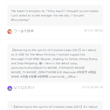
The tweet translates to: "Shiny days!? I thought so, but maybe
I just acted as a café manager for one day...? So cute!
#Fusshichou"
6/1 21:08:50
りー@大陸🍓
【Delivering to the spirits of Creation Camp 2021】As I debut
as A:SIDE for the Weiyu Festival, I received supportive
messages from NINE, Boyuan, Jinglong, Fu Sichao, Zhang Zhang,
and Shao Mingming. 😭✨ Here is the debut song:
youtu.be/4vzYux00AzU?si #ASIDE_FISHSAUCE #ASIDE
#ASIDE_TH #ASIDE_DEBUTSHOWCASE #weiyujie #韦语节 #伯远
#NINE #井胧 #张璋 #邵明明 x.com/aside__officia…
5/12 20:36:16
はてなのすけ
"【Delivering to the spirits of Creation Camp 2021】As I debut