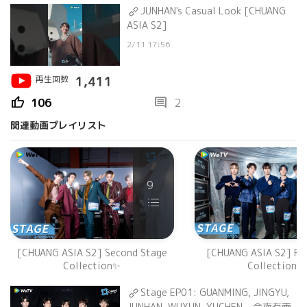
JUNHAN's Casual Look [CHUANG
ASIA S2]
2/11 17:56
再生回数
1,411
thumb_up
comment
106
2
関連動画プレイリスト
9
[CHUANG ASIA S2] Second Stage
[CHUANG ASIA S2] Fir
Collection✨
Collection✨
Stage EP01: GUANMING, JINGYU,
JUNHAN, WUXUN, YUCHEN - 今夜有雨