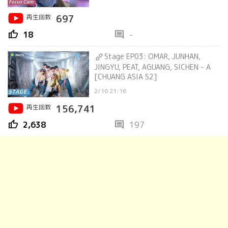
再生回数
697
thumb_up
comment
18
-
Stage EP03: OMAR, JUNHAN,
JINGYU, PEAT, AGUANG, SICHEN - A
[CHUANG ASIA S2]
2/16 21:16
再生回数
156,741
thumb_up
comment
2,638
197