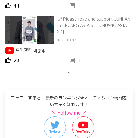
thumb_up
comment
11
-
Please love and support JUNHAN
in CHUANG ASIA S2 [CHUANG ASIA
S2]
1/23 18:17
再生回数
424
thumb_up
comment
23
1
1
フォローすると、最新のランキングやオーディション情報を
いち早く知れます！
＼ Follow me ／
Twitter
YouTube