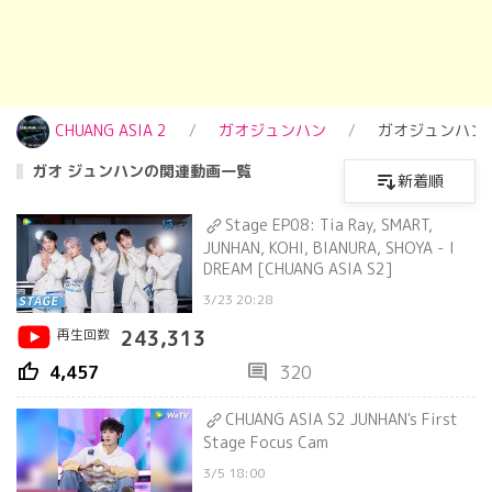
CHUANG ASIA 2
ガオジュンハン
ガオジュンハン
ガオ ジュンハンの関連動画一覧
新着順
Stage EP08: Tia Ray, SMART,
JUNHAN, KOHI, BIANURA, SHOYA - I
DREAM [CHUANG ASIA S2]
3/23 20:28
再生回数
243,313
thumb_up
comment
4,457
320
CHUANG ASIA S2 JUNHAN's First
Stage Focus Cam
3/5 18:00