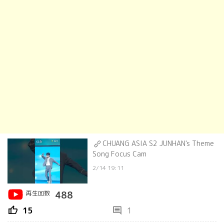
CHUANG ASIA S2 JUNHAN's Theme
Song Focus Cam
2/14 19:11
再生回数
488
thumb_up
comment
15
1