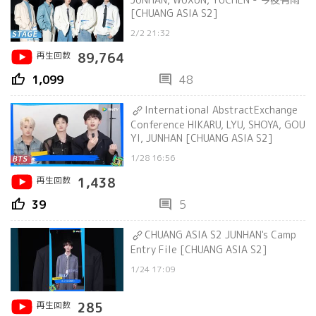
[CHUANG ASIA S2]
2/2 21:32
再生回数
89,764
thumb_up
comment
1,099
48
International AbstractExchange
Conference HIKARU, LYU, SHOYA, GOU
YI, JUNHAN [CHUANG ASIA S2]
1/28 16:56
再生回数
1,438
thumb_up
comment
39
5
CHUANG ASIA S2 JUNHAN's Camp
Entry File [CHUANG ASIA S2]
1/24 17:09
再生回数
285