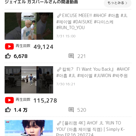
ジェイエル ガスパールさんの関連動画
もっとみる
EXCUSE MEEE!! #AHOF #아홉 #JL
#제이엘 #DAISUKE #다이스케
#RUN_TO_YOU
7/31 15:00
再生回数
49,124
thumb_up
comment
6,678
221
칼퇴? 『I Want You Back』 #AHOF
#아홉 #JL #제이엘 #JUWON #박주원
7/30 16:21
再生回数
115,278
thumb_up
comment
1.4 万
520
[플리캠 4K] AHOF JL ‘RUN TO
YOU’ (아홉 제이엘 직캠) | Simply K-
Pop EP.16 260724