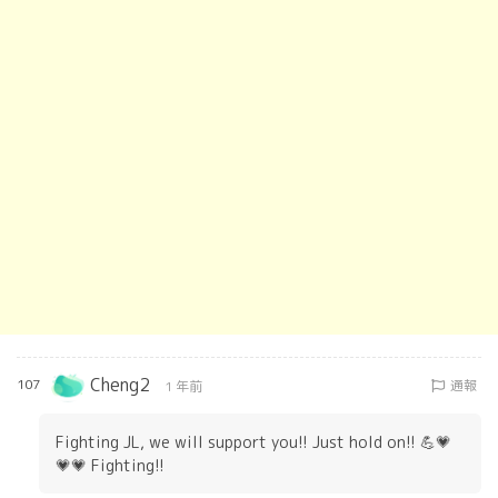
Cheng2
107
通報
1 年前
Fighting JL, we will support you!! Just hold on!! 💪💗
💗💗 Fighting!!