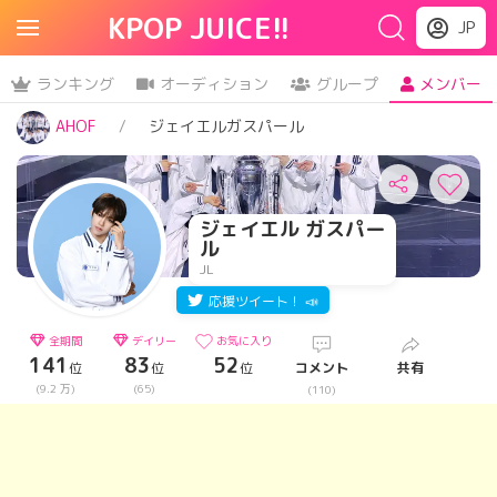
KPOP JUICE!!
JP
ランキング
オーディション
グループ
メンバー
AHOF
ジェイエルガスパール
ジェイエル ガスパー
ル
JL
応援ツイート！ 📣
全期間
デイリー
お気に入り
141
83
52
位
位
位
コメント
共有
(9.2 万)
(65)
(110)