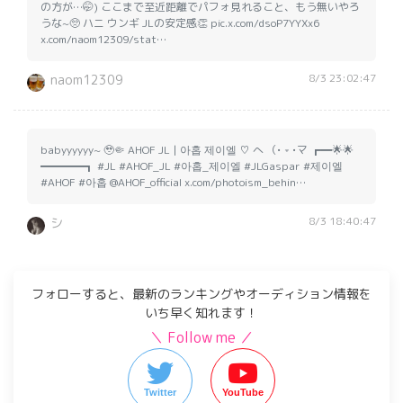
の方が…🤭) ここまで至近距離でパフォ見れること、もう無いやろ
うな~🥺 ハニ ウンギ JLの安定感👏 pic.x.com/dsoP7YYXx6
x.com/naom12309/stat…
8/3 23:02:47
naom12309
babyyyyyy~ 🥹🤏 AHOF JL | 아홉 제이엘 ♡ へ （• ˕ •マ ┏━🌟🌟
━━━━┓ #JL #AHOF_JL #아홉_제이엘 #JLGaspar #제이엘
#AHOF #아홉 @AHOF_official x.com/photoism_behin…
8/3 18:40:47
シ︎
フォローすると、最新のランキングやオーディション情報を
いち早く知れます！
＼ Follow me ／
Twitter
YouTube