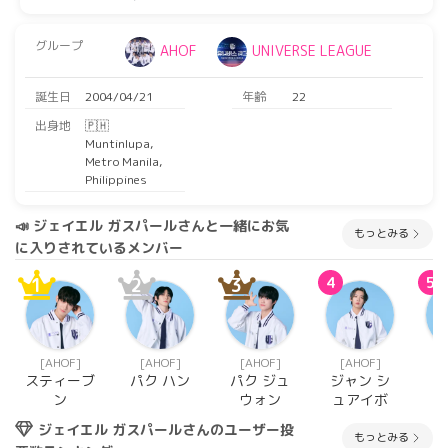
グループ
AHOF
UNIVERSE LEAGUE
誕生日
2004/04/21
年齢
22
出身地
🇵🇭
Muntinlupa,
Metro Manila,
Philippines
📣 ジェイエル ガスパールさんと一緒にお気
もっとみる
に入りされているメンバー
1
2
3
4
5
[AHOF]
[AHOF]
[AHOF]
[AHOF]
[
スティーブ
パク ハン
パク ジュ
ジャン シ
ン
ウォン
ュアイボ
ジェイエル ガスパールさんのユーザー投
もっとみる