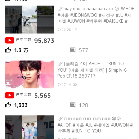
may nauto nanaman ako 😚 #AHOF
#아홉 #JEONGWOO #서정우 #JL #제
이엘 #JUWON #박주원 #DAISUKE #다
이스케
7/22 20:17
再生回数
95,873
thumb_up
comment
1.3 万
577
[플리캠 4K] AHOF JL ‘RUN TO
YOU’ (아홉 제이엘 직캠) | Simply K-
Pop EP.15 260717
7/17 14:02
再生回数
5,565
thumb_up
comment
1,333
128
𝕣𝕦𝕟 𝕣𝕦𝕟 𝕣𝕦𝕟 𝕣𝕦𝕟 𝕣𝕦𝕟 😆😝
#AHOF #아홉 #JL #제이엘 #JUWON #
박주원 #RUN_TO_YOU