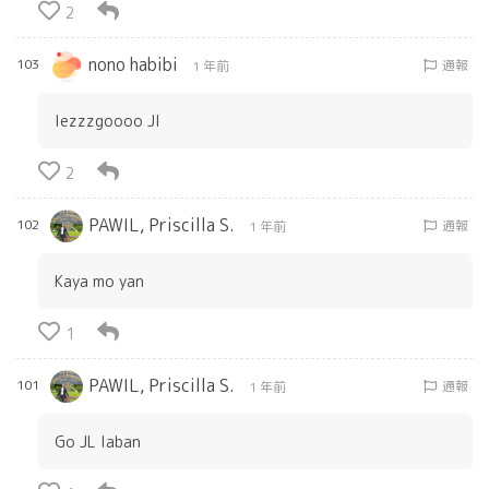
2
nono habibi
103
通報
1 年前
lezzzgoooo Jl
2
PAWIL, Priscilla S.
102
通報
1 年前
Kaya mo yan
1
PAWIL, Priscilla S.
101
通報
1 年前
Go JL laban