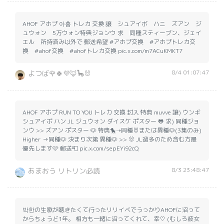
AHOF アホプ 아홉 トレカ 交換 譲 シュアイボ ハニ ズアン ジ
ュウォン 5万ウォン特典ジョンウ 求 同種スティーブン、ジェイ
エル 所持済み以外で 郵送希望 #アホプ交換 #アホプトレカ交
換 #ahof交換 #ahofトレカ交換 pic.x.com/m7ACuKMKT7
8/4 01:07:47
よつば🌹🍀💜🦊🦕🐰
AHOF アホプ RUN TO YOU トレカ 交換 封入 特典 muvve 譲) ウンギ
シュアイボ ハン JL ジュウォン ダイスケ ポスター 🐸 求) 同種ジョ
ンウ >> ズアン ポスター 🐶 特典🐤➝同種🐰または異種🐶(3集のみ)
Higher →同種🐶 決まり次第 異種🐶 >> 🐰 JL過多のため含む方最
優先します🩷 郵送📮 pic.x.com/sepEYi92cQ
8/3 23:48:47
あまおう リトリン必読
박한の生歌が聴きたくて行ったリリイベでうっかりAHOFに沼って
からちょうど1年。 相方も一緒に沼ってくれて、幸♡ (むしろ彼女