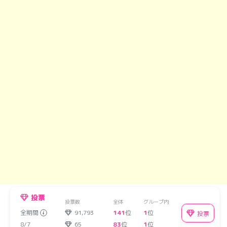
投票
投票数
全体
グループ内
全期間
91,793
141
位
1
位
投票
8/7
65
83
位
1
位