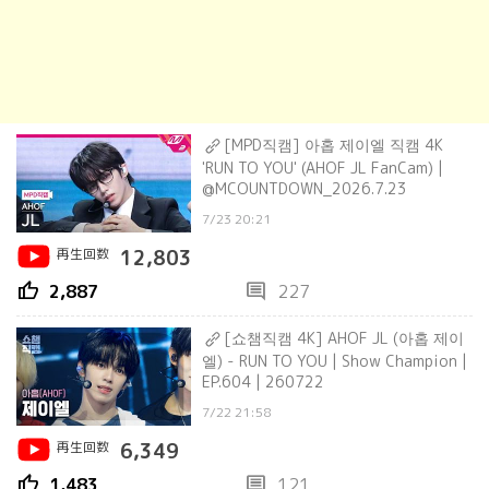
[MPD직캠] 아홉 제이엘 직캠 4K
'RUN TO YOU' (AHOF JL FanCam) |
@MCOUNTDOWN_2026.7.23
7/23 20:21
再生回数
12,803
thumb_up
comment
2,887
227
[쇼챔직캠 4K] AHOF JL (아홉 제이
엘) - RUN TO YOU | Show Champion |
EP.604 | 260722
7/22 21:58
再生回数
6,349
thumb_up
comment
1,483
121