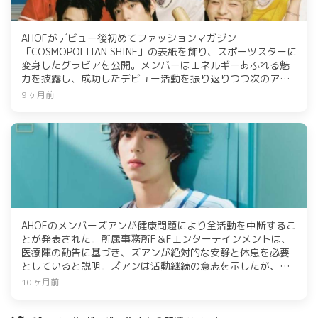
AHOFがデビュー後初めてファッションマガジン
「COSMOPOLITAN SHINE」の表紙を飾り、スポーツスターに
変身したグラビアを公開。メンバーはエネルギーあふれる魅
力を披露し、成功したデビュー活動を振り返りつつ次のアル
バムへの期待を語った。ファンコンサートでは約1万人を動員
9 ヶ月前
し、メンバーは感動を表現。次のカムバックについては秘密
にしつつも準備中と明かした。
AHOFのメンバーズアンが健康問題により全活動を中断するこ
とが発表された。所属事務所F＆Fエンターテインメントは、
医療陣の勧告に基づき、ズアンが絶対的な安静と休息を必要
としていると説明。ズアンは活動継続の意志を示したが、健
康が最優先と判断し、当面は8人で活動を続けることを決定し
10 ヶ月前
た。ファンへの感謝とズアンの早期回復を願うコメントも発
表された。