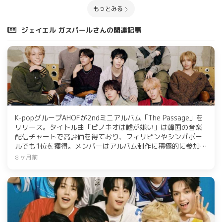
もっとみる
ジェイエル ガスパールさんの関連記事
K-popグループAHOFが2ndミニアルバム「The Passage」を
リリース。タイトル曲「ピノキオは嘘が嫌い」は韓国の音楽
配信チャートで高評価を得ており、フィリピンやシンガポー
ルでも1位を獲得。メンバーはアルバム制作に積極的に参加
し、成長を感じる内容となっている。音楽とパフォーマンス
8 ヶ月前
で新たな魅力を発揮し、ファンとの絆を深めることを目指し
ている。