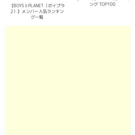
ング TOP100
【BOYSⅡPLANET（ボイプラ
2）】メンバー人気ランキン
グ一覧