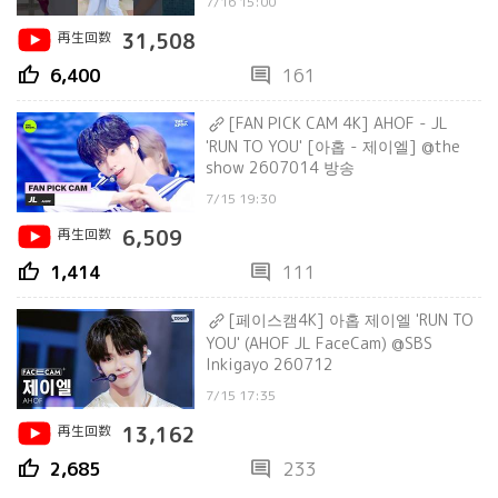
7/16 15:00
再生回数
31,508
thumb_up
comment
6,400
161
[FAN PICK CAM 4K] AHOF - JL
'RUN TO YOU' [아홉 - 제이엘] @the
show 2607014 방송
7/15 19:30
再生回数
6,509
thumb_up
comment
1,414
111
[페이스캠4K] 아홉 제이엘 'RUN TO
YOU' (AHOF JL FaceCam) @SBS
Inkigayo 260712
7/15 17:35
再生回数
13,162
thumb_up
comment
2,685
233