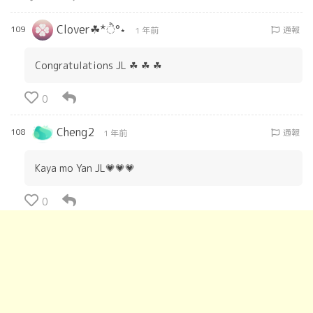
Clover☘︎*ੈ°⋆
109
通報
1 年前
Congratulations JL ☘︎ ☘︎ ☘︎
0
Cheng2
108
通報
1 年前
Kaya mo Yan JL💗💗💗
0