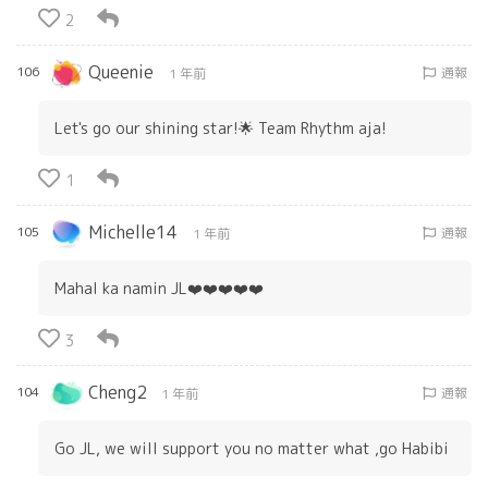
2
Queenie
106
通報
1 年前
Let's go our shining star!🌟 Team Rhythm aja!
1
Michelle14
105
通報
1 年前
Mahal ka namin JL❤️❤️❤️❤️❤️
3
Cheng2
104
通報
1 年前
Go JL, we will support you no matter what ,go Habibi