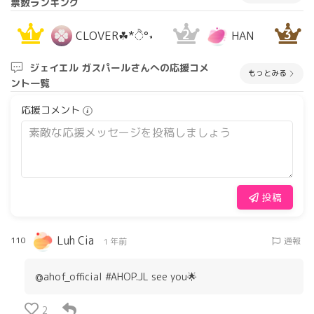
票数ランキング
1
2
3
CLOVER☘︎*ੈ°⋆
HAN
ジェイエル ガスパールさんへの応援コメ
もっとみる
ント一覧
応援コメント
投稿
Luh Cia
110
通報
1 年前
@ahof_official #AHOP.JL see you🌟
2