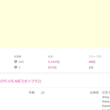
投票数
全体
グループ内
343
1,127
位
49
位
2
211
位
2
位
BOYSⅡPLANET(ボイプラ2)
年齢
22
出身地
🇰🇷 
dong,
Namya
Gyeon