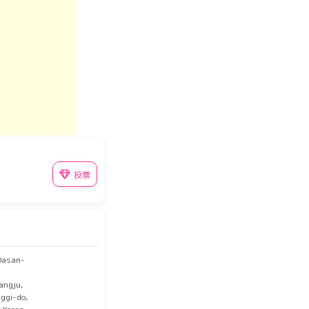
投票
Dasan-
ngju,
ggi-do,