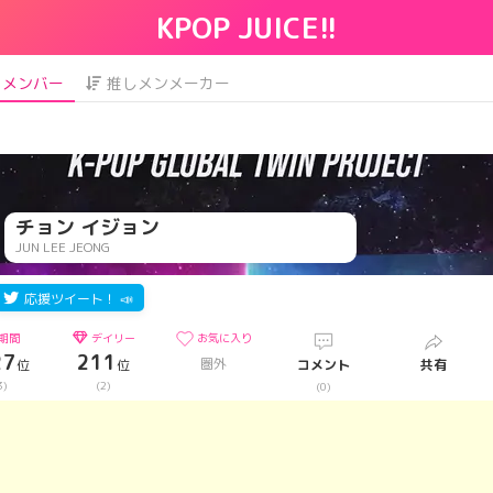
KPOP JUICE!!
メンバー
推しメンメーカー
チョン イジョン
JUN LEE JEONG
応援ツイート！ 📣
期間
デイリー
お気に入り
27
211
圏外
位
位
コメント
共有
3)
(2)
(0)