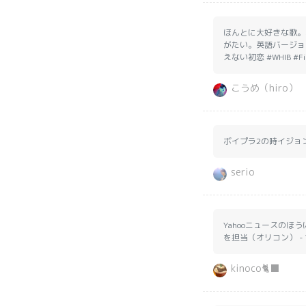
ほんとに大好きな歌。
がたい。英語バージョ
えない初恋 #WHIB #First
こうめ（hiro）
ボイプラ2の時イジョン
serio
Yahooニュースのほ
を担当（オリコン） - Yaho
kinoco🐈‍⬛