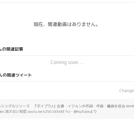
現在、関連動画はありません。
んの関連記事
Coming soon ...
んの関連ツイート
Change
シングルリリース 『ボイプラ2』出演・イジョンが作詞・作曲・編曲を担当 WHIB(휘브) '
ip Video 消えない初恋 youtu.be/cZVCc0i3dXE?si… @YouTubeより