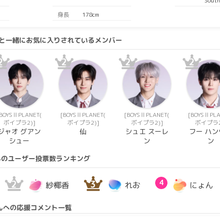
South
身長
178cm
さんと一緒にお気に入りされているメンバー
2
2
2
2
[BOYSⅡPLANET(
[BOYSⅡPLANET(
[BOYSⅡPLANET(
[BOYSⅡPLA
ボイプラ2)]
ボイプラ2)]
ボイプラ2)]
ボイプラ2
ジャオ グアン
仙
シュエ スーレ
フー ハン
シュー
ン
ン
んのユーザー投票数ランキング
2
3
4
紗椰香
れお
にょん
んへの応援コメント一覧