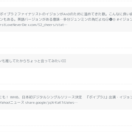
ボイプラ２ファイナリストのイジョンがAnDのために温めてきた歌。こんなに良い
ンもある。英語バージョンがある意味…多分ジュンミンの為だよね🌝🌚☃️ #イジョ
LoveNeverDie x.com/S2_cheers/stat…
も推してたからちょっと会ってみたい🙂‍↔️
うにも！ WHIB、日本初デジタルシングルリリース決定 『ボイプラ2』出演・イジ
o!ニュース share.google/jqXrKaK1iUalws…