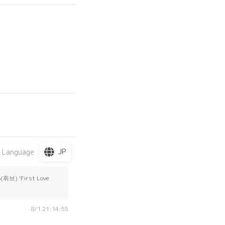
JP
 Language
First Love
8/1 21:14:55