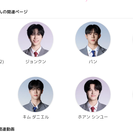
んの関連ページ
2)
ジョンクン
パン
キム ダニエル
ホアン シンユー
関連動画