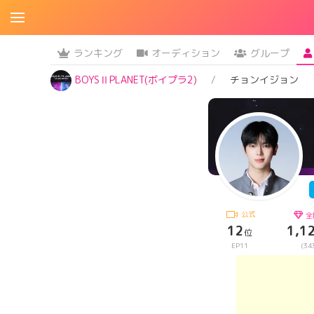
ランキング
オーディション
グループ
BOYSⅡPLANET(ボイプラ2)
チョンイジョン
公式
全
12
1,1
位
EP11
(34