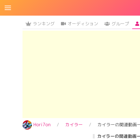
ランキング
オーディション
グループ
Hori7on
カイラー
カイラーの関連動画
カイラーの関連動画