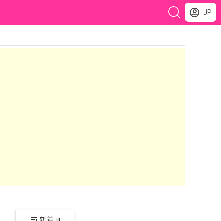
JP
新着順