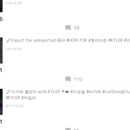
7/8 19:00
6
comment
59
Expect the unexpected 🐱🐶 #HORI7ON #호라이즌 #KYLER 
7/5 19:00
1
comment
110
비가와 챌린지 with KYLER ☔️❤️ #이승철 #비가와 #LeeSeungCh
#KYLER #카일러
6/11 15:43
1