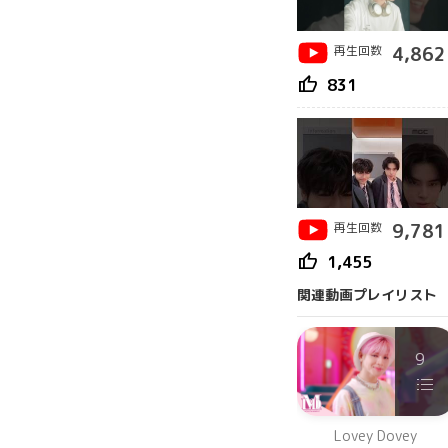
再生回数
4,862
thumb_up
831
再生回数
9,781
thumb_up
1,455
関連動画プレイリスト
9
Lovey Dovey