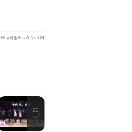
KYLER #카일러 #WINSTON
12
20
SUMAYAW SUMUNOD