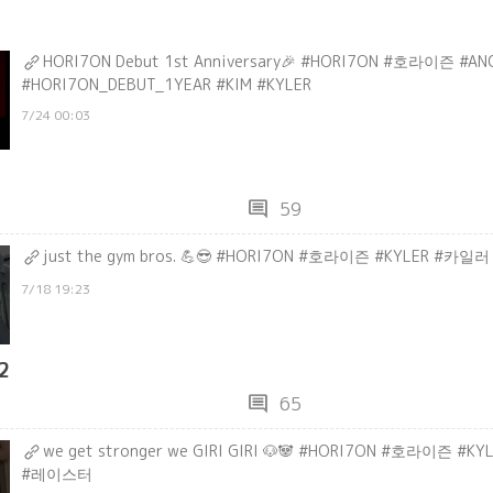
HORI7ON Debut 1st Anniversary🎉 #HORI7ON #호라이즌 #AN
#HORI7ON_DEBUT_1YEAR #KIM #KYLER
7/24 00:03
comment
59
just the gym bros. 💪😎 #HORI7ON #호라이즌 #KYLER #카
7/18 19:23
2
comment
65
we get stronger we GIRI GIRI 🐶🐼 #HORI7ON #호라이즌 #K
#레이스터