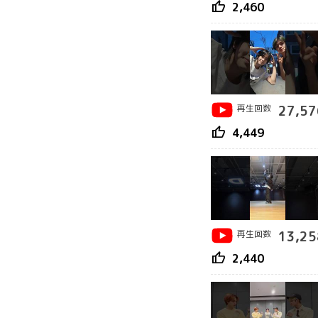
thumb_up
2,460
再生回数
27,57
thumb_up
4,449
再生回数
13,25
thumb_up
2,440