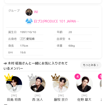
グループ
INI
日プ2(PRODUCE 101 JAPAN
SEASON2)
誕生日
1997/10/10
年齢
28
出身地
🇯🇵 愛知県
血液型
B
身長
175cm
体重
60kg
BMI
19.6
📣 木村 柾哉さんと一緒にお気に入りされて
もっとみる
いるメンバー
1
2
3
4
5
[INI]
[INI]
[INI]
[INI]
田島 将吾
西 洸人
藤牧 京介
佐野 雄大
髙