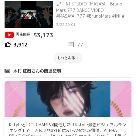
[INI STUDIO] MASAYA - Bruno
Mars 777 DANCE VIDEO
#MASAYA_777 #BrunoMars #INI #木
村柾哉
3/22 20:01
再生回数
53,173
thumb_up
comment
3,912
77
もっとみる
木村 柾哉さんの関連記事
KstyleとIDOLCHAMPが開催した「Kstyle最強ビジュアルラン
キング」で、20s部門の1位は&TEAMのKが獲得。ALPHA