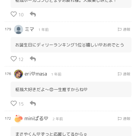
柾哉ホールコンひとまずお疲れ様。大阪楽しみだよ！
10
ミマ
179
通報
1 年前
お誕生日にディリーランキング1位🥇嬉しい💛おめでとう
12
eri💛masa
176
通報
1 年前
柾哉大好きだよ～😍一生推すからね💛
15
miniぱる💛
172
通報
2 年前
まさやくん💛ずっと応援してるから☺️