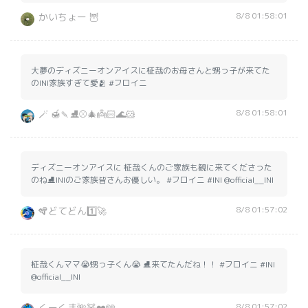
8/8 01:58:01
かいちょー 🦉
大夢のディズニーオンアイスに柾哉のお母さんと甥っ子が来てた
のINI家族すぎて愛🫂 #フロイニ
8/8 01:58:01
🪄 🍯🍡⛸⚾️🎄👼🏻🌊🐹
ディズニーオンアイスに 柾哉くんのご家族も観に来てくださった
のね⛸️INIのご家族皆さんお優しい。 #フロイニ #INI @official__INI
8/8 01:57:02
🪇どてどん1️⃣🚀
柾哉くんママ😭甥っ子くん😭 ⛸️来てたんだね！！ #フロイニ #INI
@official__INI
8/8 01:57:02
くーくま🌺🧸❤️🩵