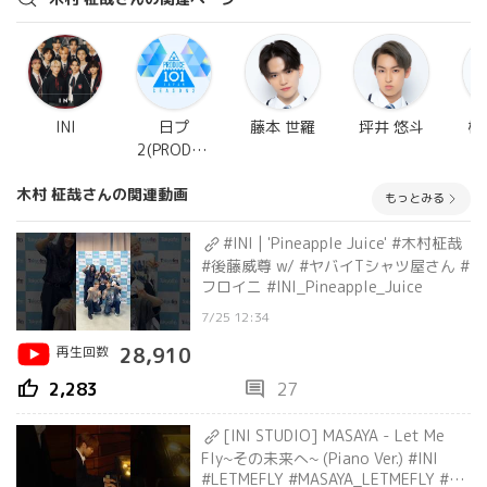
INI
日プ
藤本 世羅
坪井 悠斗
枝
2(PRODUC
E 101
木村 柾哉さんの関連動画
JAPAN
もっとみる
SEASON2)
#INI | 'Pineapple Juice' #木村柾哉
#後藤威尊 w/ #ヤバイTシャツ屋さん #
フロイニ #INI_Pineapple_Juice
7/25 12:34
再生回数
28,910
thumb_up
comment
2,283
27
[INI STUDIO] MASAYA - Let Me
Fly~その未来へ~ (Piano Ver.) #INI
#LETMEFLY #MASAYA_LETMEFLY #木