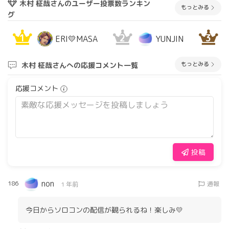
木村 柾哉さんのユーザー投票数ランキン
もっとみる
グ
1
2
3
ERI💛MASA
YUNJIN
もっとみる
木村 柾哉さんへの応援コメント一覧
応援コメント
投稿
non
186
通報
1 年前
今日からソロコンの配信が観られるね！楽しみ💛