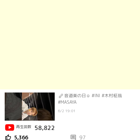
音道楽の日☺︎ #INI #木村柾哉
#MASAYA
6/2 19:01
再生回数
58,822
thumb_up
comment
5,366
97