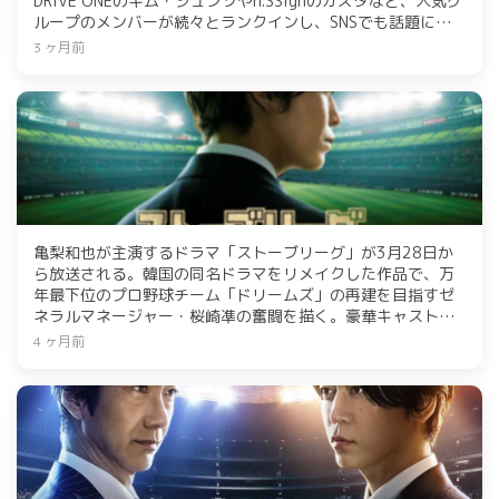
DRIVE ONEのキム・ジュンソやn.SSignのカズタなど、人気グ
ループのメンバーが続々とランクインし、SNSでも話題に。
ビジュアル、パフォーマンス、個性が光るアイドルたちの活
3 ヶ月前
躍が期待される。
亀梨和也が主演するドラマ「ストーブリーグ」が3月28日か
ら放送される。韓国の同名ドラマをリメイクした作品で、万
年最下位のプロ野球チーム「ドリームズ」の再建を目指すゼ
ネラルマネージャー・桜崎凖の奮闘を描く。豪華キャストに
は長濱ねるや木村柾哉（INI）などが名を連ね、監督は「おっ
4 ヶ月前
さんずラブ」の瑠東東一郎。球団改革の過程での葛藤や成長
が見どころ。