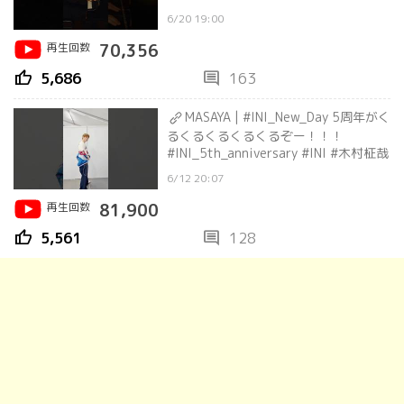
村柾哉
6/20 19:00
再生回数
70,356
thumb_up
comment
5,686
163
MASAYA | #INI_New_Day 5周年がく
るくるくるくるくるぞー！！！
#INI_5th_anniversary #INI #木村柾哉
6/12 20:07
再生回数
81,900
thumb_up
comment
5,561
128