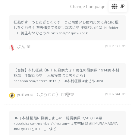
YOSHIKIのスペシャルライブなど、多彩なエンターテイメン
JP
Change Language
トが楽しめた。English Summary of 100 characters or
less: 2023 MAMA AWARDS held in Tokyo Dome with TXT,
BTS, LE SSERAFIM, ZEROBASEONE, TREASURE, RIIZE, INI,
柾哉がずーっとあざとくてずーっと可愛いし疲れたのに存分に癒
YOSHIKI, &TEAM, Kep1er, X JAPAN, Dynamic Duo, ENHYPEN,
しをくれる 仕草表情見てるだけなのに💛 半端ないね😍 INI folder
JO1, SEVENTEEN, TWICE, 2PM winning awards.
LITE誕生おめでとう🎉 pic.x.com/n1gwiw7bCk
8/8 03:37:01
よん 🌸
【音韓】木村柾哉（INI）に投票完了！現在の得票数:1914票 木村
柾哉「手繋ごう💛」 人気投票はこちらから↓
nehannn.com/artist-detail/… #木村柾哉 #まさや #INI
8/8 02:44:01
yoilwoo （ようここ） 🏴‍☠️🐉💛
[INI] 木村 柾哉に投票しました！総得票数:2,587,084票
kpopjuice.com/member/kimuram… #木村柾哉 #KIMURAMASAYA
#INI @KPOP_JUICE_JPより