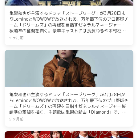
亀梨和也が主演するドラマ「ストーブリーグ」が3月28日よ
りLeminoとWOWOWで放送される。万年最下位のプロ野球チ
ーム「ドリームズ」の再建を目指すゼネラルマネージャー・
桜崎準の奮闘を描く。豪華キャストには長濱ねるや木村柾哉
（INI）も参加。桜崎は選手やフロント陣と衝突しながら改革
5 ヶ月前
を進め、チームの未来を切り開こうとする。
亀梨和也が主演するドラマ「ストーブリーグ」が3月28日か
らLeminoとWOWOWで放送される。万年最下位のプロ野球チ
ーム「ドリームズ」の再建を目指すゼネラルマネージャー桜
崎準の奮闘を描く。主題歌は亀梨の新曲「Diamond」で、作
詞・作曲は友成空が手掛けている。豪華キャストには長濱ね
5 ヶ月前
るや木村柾哉（INI）などが名を連ね、期待が高まる内容とな
っている。