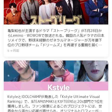
亀梨和也が主演するドラマ「ストーブリーグ」が3月28日か
らLemino・WOWOWで放送される。韓国の人気ドラマの日本
リメイクで、野球未経験のゼネラルマネージャーが万年最下
位のプロ野球チーム「ドリームズ」を再建する奮闘を描く。
新キャストには木村柾哉（INI）や勝地涼などが参加し、豪華
5 ヶ月前
なキャストが揃う。物語はチームの改革と選手たちの成長を
中心に展開され、視聴者の期待が高まる。
KstyleとIDOLCHAMPが発表した「Kstyle Ultimate Visual
Ranking」で、&TEAMのMAKIとKがTEENSと20s部門で1位を
獲得しました。ファン投票によるこのプロジェクトには、世
界中から温かい応援が寄せられ、オリジナルトロフィーが贈