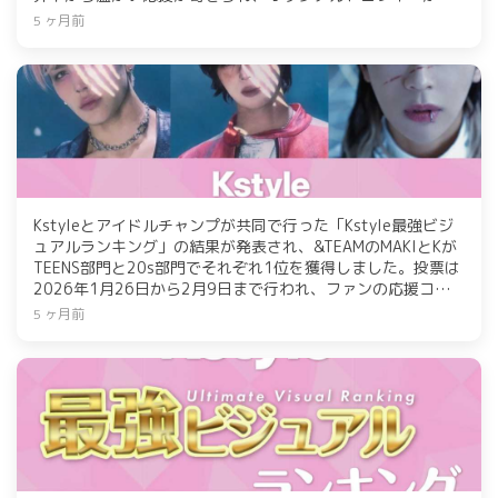
られます。その他の受賞者にはALPHA DRIVE ONEのANXINや
5 ヶ月前
NEXZのSEITAなどが名を連ねています。
Kstyleとアイドルチャンプが共同で行った「Kstyle最強ビジ
ュアルランキング」の結果が発表され、&TEAMのMAKIとKが
TEENS部門と20s部門でそれぞれ1位を獲得しました。投票は
2026年1月26日から2月9日まで行われ、ファンの応援コメ
ントが寄せられました。1位のアイドルにはオリジナルトロフ
5 ヶ月前
ィーが授与される予定です。