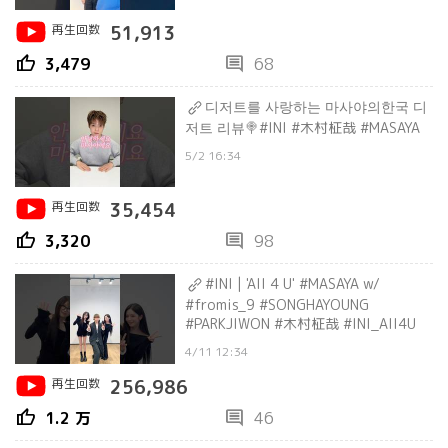
再生回数
51,913
thumb_up
comment
3,479
68
디저트를 사랑하는 마사야의한국 디
저트 리뷰🍭#INI #木村柾哉 #MASAYA
5/2 16:34
再生回数
35,454
thumb_up
comment
3,320
98
#INI | 'All 4 U' #MASAYA w/
#fromis_9 #SONGHAYOUNG
#PARKJIWON #木村柾哉 #INI_All4U
4/11 12:34
再生回数
256,986
thumb_up
comment
1.2 万
46