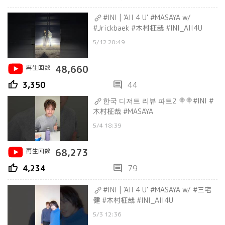
#INI | 'All 4 U' #MASAYA w/
#Jrickbaek #木村柾哉 #INI_All4U
5/12 20:49
再生回数
48,660
thumb_up
comment
3,350
44
한국 디저트 리뷰 파트2 🍭🍭#INI #
木村柾哉 #MASAYA
5/4 18:39
再生回数
68,273
thumb_up
comment
4,234
79
#INI | 'All 4 U' #MASAYA w/ #三宅
健 #木村柾哉 #INI_All4U
5/3 12:36