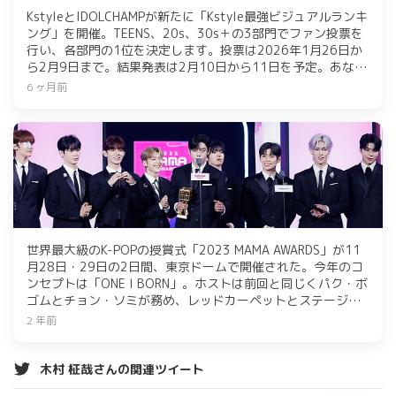
KstyleとIDOLCHAMPが新たに「Kstyle最強ビジュアルランキ
ング」を開催。TEENS、20s、30s＋の3部門でファン投票を
行い、各部門の1位を決定します。投票は2026年1月26日か
ら2月9日まで。結果発表は2月10日から11日を予定。あなた
の推しアイドルに投票して、最強ビジュアルを決めましょ
6 ヶ月前
う！
世界最大級のK-POPの授賞式「2023 MAMA AWARDS」が11
月28日・29日の2日間、東京ドームで開催された。今年のコ
ンセプトは「ONE I BORN」。ホストは前回と同じくパク・ボ
ゴムとチョン・ソミが務め、レッドカーペットとステージの
模様は全世界に生中継された。授賞式では、TXT, BTS, LE
2 年前
SSERAFIM, ZEROBASEONE, TREASURE, RIIZE, INI, YOSHIKI,
&TEAM, Kep1er, X JAPAN, Dynamic Duo, ENHYPEN, JO1,
SEVENTEEN, TWICE, 2PMらが受賞し、豪華なパフォーマンス
木村 柾哉さんの関連ツイート
が繰り広げられた。ファン投票部門による受賞者の発表や