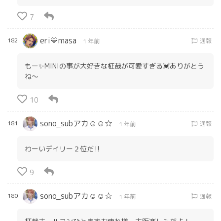
7
eri💛masa
182
通報
1 年前
もー✨MINIの事が大好きな柾哉が可愛すぎる💓ありがとう
ね～
10
sono_subアカ☺︎☺︎☆
181
通報
1 年前
わーいデイリー２位だ‼️
9
sono_subアカ☺︎☺︎☆
180
通報
1 年前