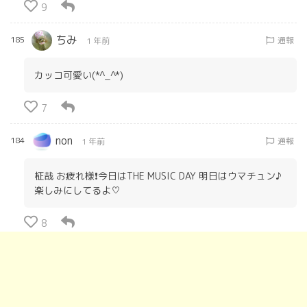
9
ちみ
185
通報
1 年前
カッコ可愛い(*^_^*)
7
non
184
通報
1 年前
柾哉 お疲れ様❗️今日はTHE MUSIC DAY 明日はウマチュン♪
楽しみにしてるよ♡
8