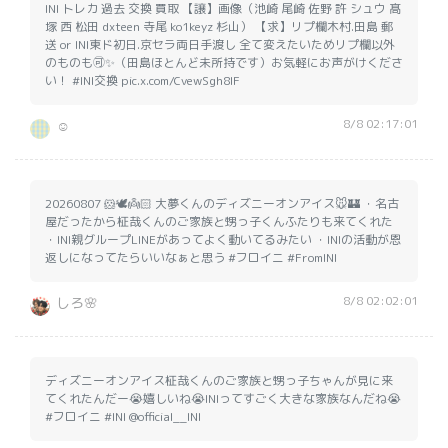
INI トレカ 過去 交換 買取 【譲】画像（池崎 尾崎 佐野 許 シュウ 髙
塚 西 松田 dxteen 寺尾 ko1keyz 杉山） 【求】リプ欄木村.田島 郵
送 or INI東ド初日.京セラ両日手渡し 全て変えたいためリプ欄以外
のものも🉑✨（田島ほとんど未所持です）お気軽にお声がけくださ
い！ #INI交換 pic.x.com/CvewSgh8IF
8/8 02:17:01
☺︎
20260807 🐹🕊👼🏻 大夢くんのディズニーオンアイス🐭🏰 ・名古
屋だったから柾哉くんのご家族と甥っ子くんふたりも来てくれた
・INI親グループLINEがあってよく動いてるみたい ・INIの活動が恩
返しになってたらいいなぁと思う #フロイニ #FromINI
8/8 02:02:01
しろ🌸
ディズニーオンアイス柾哉くんのご家族と甥っ子ちゃんが見に来
てくれたんだー😭嬉しいね😭INIってすごく大きな家族なんだね😭
#フロイニ #INI @official__INI