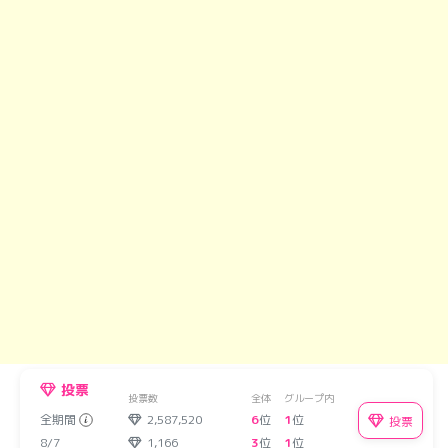
投票
投票数
全体
グループ内
全期間
2,587,520
6
位
1
位
投票
8/7
1,166
3
位
1
位