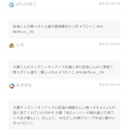
8/8 02:00:01
ぱんの耳🍞
柾哉くんの甥っ子くん達の感想聞きたい🤭 #フロイニ #INI
@official__INI
8/8 01:59:01
しな
大夢くんのディズニーオンアイスを観に来た柾哉くんのご家族♡
甥っ子くん達も！嬉しいね☺️ #フロイニ #INI @official__INI
8/8 01:58:01
あずきむ
大夢ディズニーオンアイスに柾哉の親御さんと甥っ子ちゃん2人が
見に来てくれていた🥺🩵💛 大夢「他のメンバーの親も個人で来て
くれるの嬉しい」 ほんとに、INIもだしINI親グループ本当に暖かい
🥺 #フロイニ