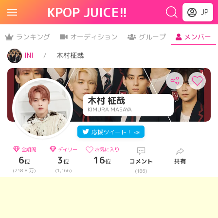
KPOP JUICE!!
JP
ランキング
オーディション
グループ
メンバー
INI
木村柾哉
木村 柾哉
KIMURA MASAYA
応援ツイート！ 📣
全期間
デイリー
お気に入り
6
3
16
位
位
位
コメント
共有
(258.8 万)
(1,166)
(186)