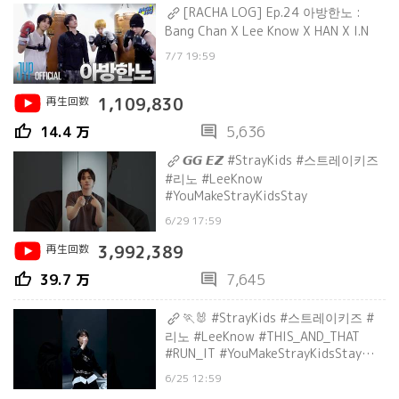
[RACHA LOG] Ep.24 아방한노 :
Bang Chan X Lee Know X HAN X I.N
7/7 19:59
再生回数
1,109,830
thumb_up
comment
14.4 万
5,636
𝙂𝙂 𝙀𝙕 #StrayKids #스트레이키즈
#리노 #LeeKnow
#YouMakeStrayKidsStay
6/29 17:59
再生回数
3,992,389
thumb_up
comment
39.7 万
7,645
🏃🐰 #StrayKids #스트레이키즈 #
리노 #LeeKnow #THIS_AND_THAT
#RUN_IT #YouMakeStrayKidsStay
#Shorts
6/25 12:59