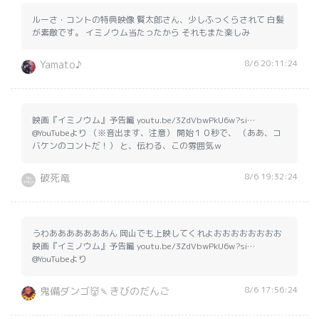
ルーさ・コントの特典映像 賢太郎さん、少しふっくらされて 白髪
が素敵です。 イミノウム当たったから それもまた楽しみ
8/6 20:11:24
Yamato♪
映画『イミノウム』予告編 youtu.be/3ZdVbwPkU6w?si…
@YouTubeより （※音出ます、注意） 開始１０秒で、 （ああ、コ
バケンのコントだ！） と、伝わる、この雰囲気ｗ
8/6 19:32:24
破死竜
うわあああああああん 岡山でも上映してくれよおおおおおおおお
映画『イミノウム』予告編 youtu.be/3ZdVbwPkU6w?si…
@YouTubeより
8/6 17:56:24
鬼備ダンゴ👹🍡きびのだんご