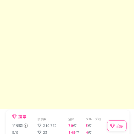
投票
投票数
全体
グループ内
全期間
216,772
76
位
3
位
投票
8/6
23
148
位
4
位