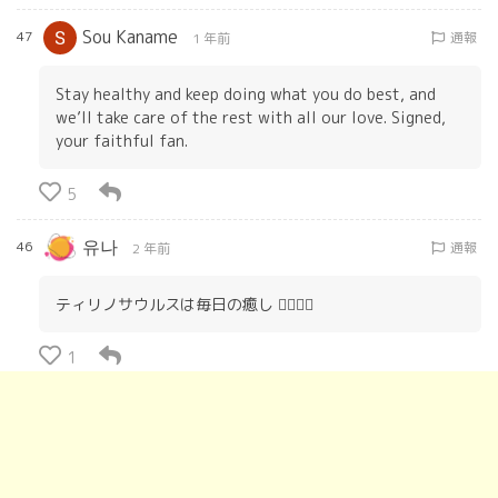
Sou Kaname
47
通報
1 年前
Stay healthy and keep doing what you do best, and
we’ll take care of the rest with all our love. Signed,
your faithful fan.
5
유나
46
通報
2 年前
ティリノサウルスは毎日の癒し ‪❤️‍🔥‪❤️‍🔥
1