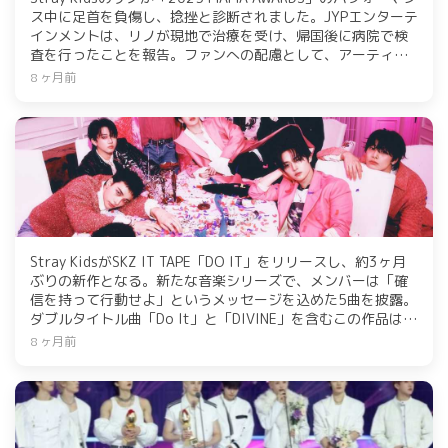
ス中に足首を負傷し、捻挫と診断されました。JYPエンターテ
インメントは、リノが現地で治療を受け、帰国後に病院で検
査を行ったことを報告。ファンへの配慮として、アーティス
トの健康を最優先にし、リノの早期回復に努めると伝えてい
8 ヶ月前
ます。
Stray KidsがSKZ IT TAPE「DO IT」をリリースし、約3ヶ月
ぶりの新作となる。新たな音楽シリーズで、メンバーは「確
信を持って行動せよ」というメッセージを込めた5曲を披露。
ダブルタイトル曲「Do It」と「DIVINE」を含むこの作品は、
ファンへの感謝と新たな挑戦を表現している。
8 ヶ月前