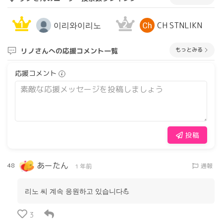
1
2
이리와이리노
CH STNLIKN
もっとみる
リノさんへの応援コメント一覧
応援コメント
投稿
あーたん
48
通報
1 年前
리노 씨 계속 응원하고 있습니다💪
3