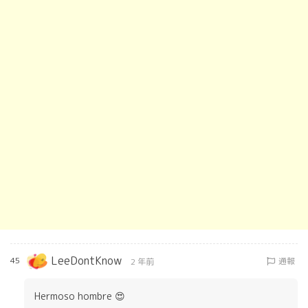
LeeDontKnow
45
通報
2 年前
Hermoso hombre 😍