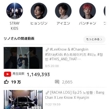
STRAY
ヒョンジン
アイエン
バンチャン
フ
KIDS
リノさんの関連動画
もっとみる
#LeeKnow & #Changbin
#StrayKids #스트레이키즈 #리노 #창
빈 #THIS_AND_THAT
#StrayKidsComeback
8/5 20:00
再生回数
1,149,393
thumb_up
comment
19 万
2,665
[RACHA LOG] Ep.25 노방황 : Bang
Chan X Lee Know X Hyunjin
7/22 19:59