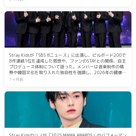
う！
Stray Kidsが「SBS 8ニュース」に出演し、ビルボード200で
8作連続1位を達成した感想や、ファンのSTAYとの関係、自主
プロデュース体制について語った。メンバーは音楽制作の情
熱や韓国文化を取り入れた独自性を強調し、2026年の健康を
願う抱負を述べた。特別パフォーマンスも披露し、ファンへ
7 ヶ月前
の感謝を表現した。
Stray Kidsのリノが「2025 MAMA AWARDS」のパフォーマン