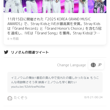
11月15日に開催された「2025 KOREA GRAND MUSIC
AWARDS」で、Stray KidsとIVEが最高賞を受賞。Stray Kids
は「Grand Record」と「Grand Honor's Choice」を含む5冠
を達成し、IVEは「Grand Song」を獲得。Stray Kidsはファ
ンへの感謝を述べ、IVEは楽曲への思いを語った。
8 ヶ月前
リノさんの関連ツイート
JP
Change Language
イミノウムの舞台1番前の真ん中で見れたの嬉しかったなぁ もうこ
んな奇跡無さそう笑 映画イミノウムも早く観たい
youtu.be/3ZdVbwPkU6w
8/6 21:00:24
たくぞう