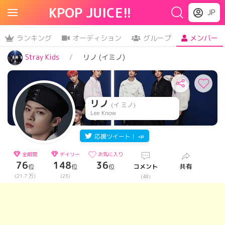
KPOP JUICE!!
JP
ランキング
オーディション
グループ
メンバー
Stray Kids
リノ (イミノ)
リノ
(イ ミノ)
Lee Know
応援ツイート！ 📣
全期間
デイリー
お気に入り
76
148
36
位
位
位
コメント
共有
(21.7 万)
(23)
(48)