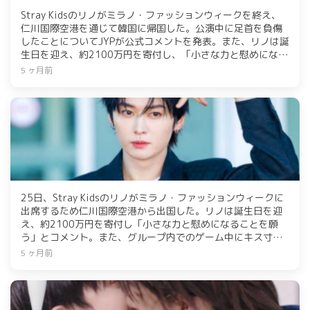
Stray Kidsのリノがミラノ・ファッションウィークを終え、
仁川国際空港を通じて韓国に帰国した。公演中に足首を負傷
したことについてJYPが公式コメントを発表。また、リノは誕
生日を迎え、約2100万円を寄付し、「小さな力と慰めになる
ことを願う」と述べた。
5 ヶ月前
25日、Stray Kidsのリノがミラノ・ファッションウィークに
出席するため仁川国際空港から出国した。リノは誕生日を迎
え、約2100万円を寄付し「小さな力と慰めになることを願
う」とコメント。また、グループ内でのゲーム中にキス寸前
のハプニングがあり、メンバーも困惑する場面があった。
5 ヶ月前