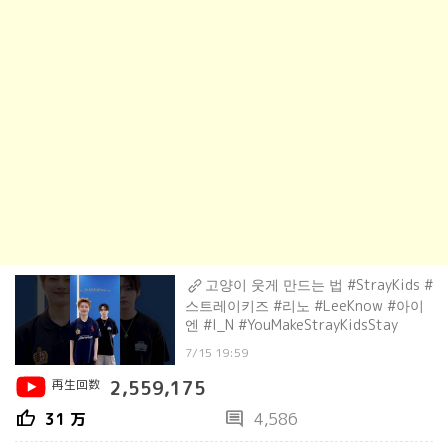
고양이 웃게 만드는 법 #StrayKids #
스트레이키즈 #리노 #LeeKnow #아이
엔 #I_N #YouMakeStrayKidsStay
7/15 19:59
再生回数
2,559,175
thumb_up
comment
31 万
4,586