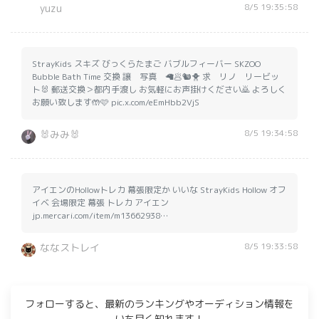
8/5 19:35:58
yuzu
StrayKids スキズ びっくらたまご バブルフィーバー SKZOO
Bubble Bath Time 交換 譲 写真 🦙🥟🐿️🐥 求 リノ リービッ
ト🐰 郵送交換＞都内手渡し お気軽にお声掛けください🙇 よろしく
お願い致します🤲🩷 pic.x.com/eEmHbb2VjS
8/5 19:34:58
🐰みみ🐰
アイエンのHollowトレカ 幕張限定か いいな StrayKids Hollow オフ
イベ 会場限定 幕張 トレカ アイエン
jp.mercari.com/item/m13662938…
8/5 19:33:58
ななストレイ
フォローすると、最新のランキングやオーディション情報を
いち早く知れます！