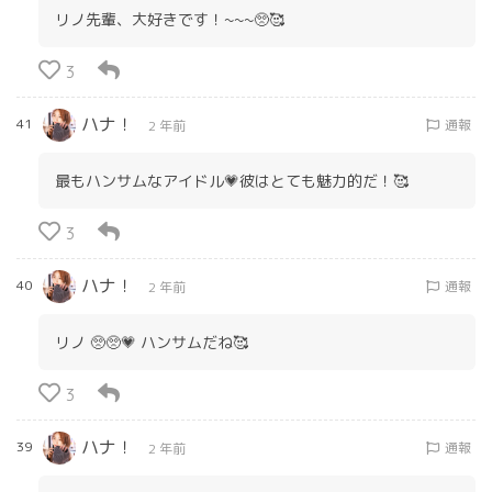
リノ先輩、大好きです！~~~🥺🥰
3
ハナ！
41
通報
2 年前
最もハンサムなアイドル💗彼はとても魅力的だ！🥰
3
ハナ！
40
通報
2 年前
リノ 🥺🥺💗 ハンサムだね🥰
3
ハナ！
39
通報
2 年前