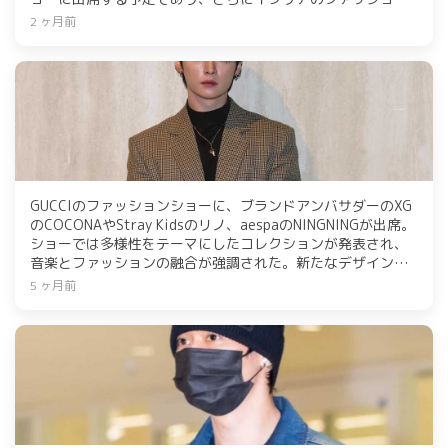
ウィークにも参加するため出国した。
2 ヶ月前
GUCCIのファッションショーに、ブランドアンバサダーのXG
のCOCONAやStray Kidsのリノ、aespaのNINGNINGが出席。
ショーでは多様性をテーマにしたコレクションが発表され、
音楽とファッションの融合が強調された。新たなデザイン哲
学を体現し、日常を豊かにするアイテムが紹介された。
5 ヶ月前