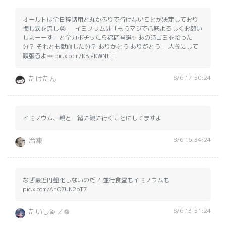
オールトは全日程諸用と丸かぶりで行けないことが決定しており
悔し涙を流し😭 イミノウムは「もうマジで心底よろしくお願い
しまーーす」と全力ポチッたら福岡当選✨ あの時ゴミを拾った
分？ それとも献血した分？ ありがとう ありがとう！ 人参にして
頑張るよ🥕 pic.x.com/KBjeKWNtLI
8/6 17:50:24
たけたん
イミノウム、親と一緒に観に行くことにしてますよ
8/6 16:34:24
冷凍
なぜ最近円盤化しないのだ？ 並行食堂もイミノウムも
pic.x.com/AnO7UN2pT7
8/6 13:51:24
たいし💫／❁