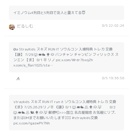
イミノウム4列目と5列目で友人と震えてる😇
8/5 22:02:24
だるしむ
@a StrayKids スキズ RUN IT ソウルコン 入場特典 トレカ 交換
【譲】 7/29 🐺 🐖🐇 🐥 🐶 バンチャン チャンビン フィリックス ス
ンミン 【求】 8/1 🐰 リノ pic.x.com/Wrdr7bxqZh
x.com/a_flan1025/sta…
8/5 19:36:58
𝘼
straykids スキズ RUN IT run it ソウルコン入場特典 トレカ 交換
《求》7/25.26.29 リノ🐰 《譲》8/1 🐺.🐖🐇.🥟.🐥.🐶.🦊 8/2
🐺.🐖🐇.🥟.🐿️.🐥.🐶.🦊 郵便📮>>>国立.名古屋現地 お気軽にリプ、
またはDMまでお願いいたします🙇‍♀️✨ #straykids交換
pic.x.com/IgazwPV7Nh