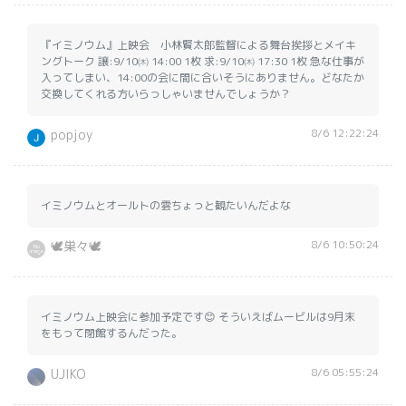
『イミノウム』上映会 小林賢太郎監督による舞台挨拶とメイキ
ングトーク 譲:9/10㈭ 14:00 1枚 求:9/10㈭ 17:30 1枚 急な仕事が
入ってしまい、14:00の会に間に合いそうにありません。どなたか
交換してくれる方いらっしゃいませんでしょうか？
8/6 12:22:24
popjoy
イミノウムとオールトの雲ちょっと観たいんだよな
8/6 10:50:24
🕊巣々🕊
イミノウム上映会に参加予定です😊 そういえばムービルは9月末
をもって閉館するんだった。
8/6 05:55:24
UJIKO