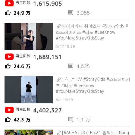
再生回数
1,615,905
thumb_up
comment
24.9 万
3,055
파라파라나 춰야겠다 #StrayKids #
스트레이키즈 #리노 #LeeKnow
#YouMakeStrayKidsStay
6/17 19:59
再生回数
1,689,151
thumb_up
comment
24.6 万
4,625
=^._.^=vV #StrayKids #스트레이키
즈 #리노 #LeeKnow
#YouMakeStrayKidsStay
6/4 19:59
再生回数
4,402,327
thumb_up
comment
42.3 万
1.1 万
[RACHA LOG] Ep.21 맏막노 : Bang