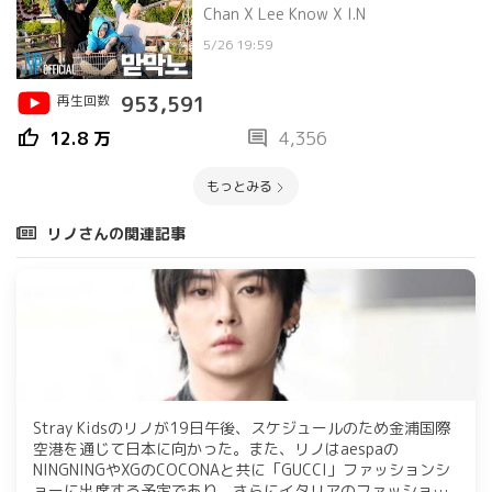
Chan X Lee Know X I.N
5/26 19:59
再生回数
953,591
thumb_up
comment
12.8 万
4,356
もっとみる
リノさんの関連記事
Stray Kidsのリノが19日午後、スケジュールのため金浦国際
空港を通じて日本に向かった。また、リノはaespaの
NINGNINGやXGのCOCONAと共に「GUCCI」ファッションシ
ョーに出席する予定であり、さらにイタリアのファッション