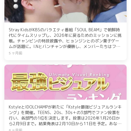
Stray KidsがKBSのバラエティ番組「SOUL BEAM」で朝鮮時
代にタイムスリップし、2026年に戻るためのミッションに挑
戦。チャンビンの特技披露や、ヒョンジンとのポン菓子ゲー
ムが話題に。I.Nとバンチャンが優勝し、メンバーたちはファ
ンへの愛をアピール。最終的に1988年に到着し、ユーモアを
5 ヶ月前
交えたやり取りが印象的だった。
KstyleとIDOLCHAMPが新たに「Kstyle最強ビジュアルランキ
ング」を開催。TEENS、20s、30s＋の3部門でファン投票を
行い、各部門の1位を決定します。投票は2026年1月26日か
ら2月9日まで。結果発表は2月10日から11日を予定。あなた
の推しアイドルに投票して、最強ビジュアルを決めましょ
6 ヶ月前