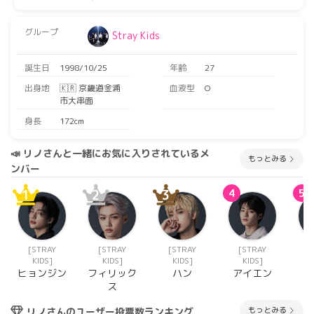
グループ
Stray Kids
誕生日
1998/10/25
年齢
27
出身地
🇰🇷 京畿道金浦
血液型
O
市大串面
身長
172cm
📣 リノさんと一緒にお気に入りされているメ
もっとみる
ンバー
1
2
3
4
5
[STRAY
[STRAY
[STRAY
[STRAY
[
KIDS]
KIDS]
KIDS]
KIDS]
ヒョンジン
フィリック
ハン
アイエン
ス
ス
もっとみる
リノさんのユーザー投票数ランキング