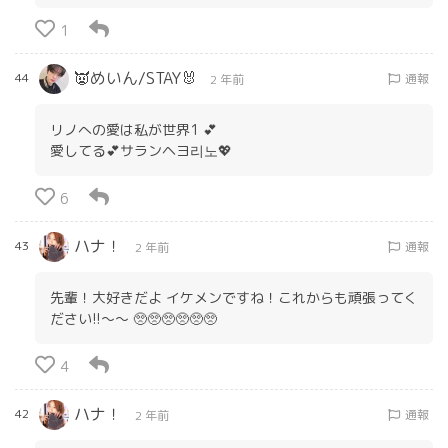
1
👿めいん/STAY🐰
44
通報
2 年前
リノへの愛は私が世界1 💕
愛してる💕サランヘヨ리노💖
6
ハナ！
43
通報
2 年前
先輩！大好きだよ イケメンですね！これからも頑張ってく
ださい!!〜〜 🥺🥺🥺🥺🥺🥺
4
ハナ！
42
通報
2 年前