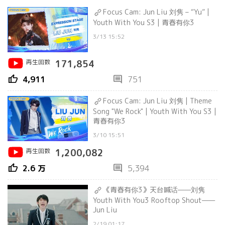
Focus Cam: Jun Liu 刘隽 – “Yu” |
Youth With You S3 | 青春有你3
3/13 15:52
再生回数
171,854
thumb_up
comment
4,911
751
Focus Cam: Jun Liu 刘隽 | Theme
Song "We Rock" | Youth With You S3 |
青春有你3
3/10 15:51
再生回数
1,200,082
thumb_up
comment
2.6 万
5,394
《青春有你3》天台喊话——刘隽
Youth With You3 Rooftop Shout——
Jun Liu
2/19 01:17