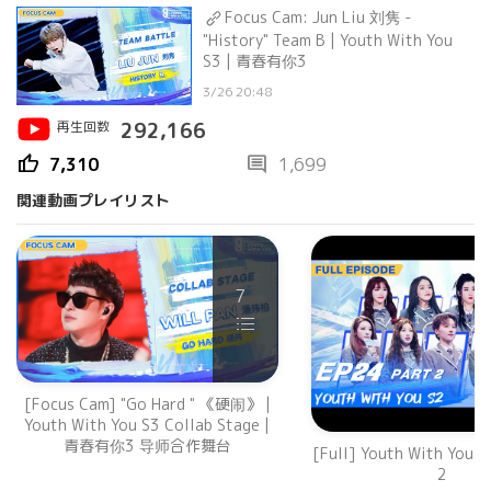
Focus Cam: Jun Liu 刘隽 -
"History" Team B | Youth With You
S3 | 青春有你3
3/26 20:48
再生回数
292,166
thumb_up
comment
7,310
1,699
関連動画プレイリスト
7
[Focus Cam] "Go Hard " 《硬闹》 |
Youth With You S3 Collab Stage |
青春有你3 导师合作舞台
[Full] Youth With You
2