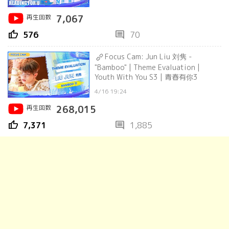
再生回数
7,067
thumb_up
comment
576
70
Focus Cam: Jun Liu 刘隽 -
"Bamboo" | Theme Evaluation |
Youth With You S3 | 青春有你3
4/16 19:24
再生回数
268,015
thumb_up
comment
7,371
1,885