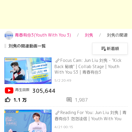
青春有你3(Youth With You 3)
刘隽
刘隽の関連動
刘隽の関連動画一覧
新着順
Focus Cam: Jun Liu 刘隽 - "Kick
Back 秘境" | Collab Stage | Youth
With You S3 | 青春有你3
5/2 20:49
再生回数
305,644
thumb_up
comment
1.1 万
1,987
Reading For You: Jun Liu 刘隽 | 青
春有你3 泡泡读信 | Youth With You
4/21 00:15