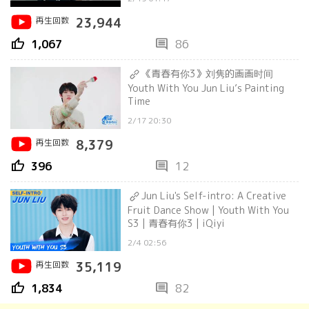
再生回数
23,944
thumb_up
comment
1,067
86
《青春有你3》刘隽的画画时间
Youth With You Jun Liu’s Painting
Time
2/17 20:30
再生回数
8,379
thumb_up
comment
396
12
Jun Liu's Self-intro: A Creative
Fruit Dance Show | Youth With You
S3 | 青春有你3 | iQiyi
2/4 02:56
再生回数
35,119
thumb_up
comment
1,834
82