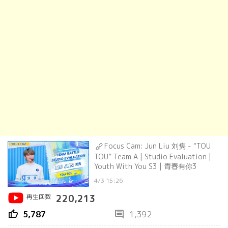
Focus Cam: Jun Liu 刘隽 - “TOU
TOU” Team A | Studio Evaluation |
Youth With You S3 | 青春有你3
4/3 15:26
再生回数
220,213
thumb_up
comment
5,787
1,392