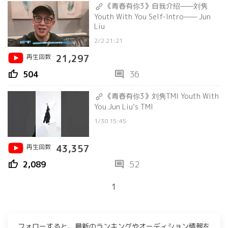
《青春有你3》自我介绍——刘隽
Youth With You Self-Intro—— Jun
Liu
2/2 21:21
再生回数
21,297
thumb_up
comment
504
36
《青春有你3》刘隽TMI Youth With
You Jun Liu’s TMI
1/30 15:45
再生回数
43,357
thumb_up
comment
2,089
52
1
フォローすると、最新のランキングやオーディション情報を