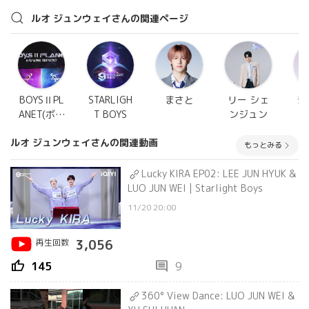
ルオ ジュンウェイさんの関連ページ
BOYSⅡPL
STARLIGH
まさと
リー シェ
ジ
ANET(ボイ
T BOYS
ンジュン
プラ2)
ルオ ジュンウェイさんの関連動画
もっとみる
Lucky KIRA EP02: LEE JUN HYUK &
LUO JUN WEI | Starlight Boys
11/20 20:00
再生回数
3,056
thumb_up
comment
145
9
360° View Dance: LUO JUN WEI &