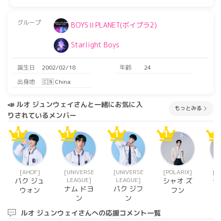
グループ
BOYSⅡPLANET(ボイプラ2)
Starlight Boys
誕生日
2002/02/18
年齢
24
出身地
🇨🇳 China
📣 ルオ ジュンウェイさんと一緒にお気に入
もっとみる
りされているメンバー
1
1
1
1
1
[AHOF]
[UNIVERSE
[UNIVERSE
[POLARIX]
[P
LEAGUE]
LEAGUE]
パク ジュ
シャオ ズ
シ
ナム ドヨ
パク ジフ
ウォン
フン
ン
ン
ルオ ジュンウェイさんへの応援コメント一覧