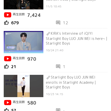
11/5 18:45
再生回数
7,424
thumb_up
comment
679
12
KIRA’s Interview of iQIYI
Starlight Boy LUO JUN WEI is here~ |
Starlight Boys
10/24 21:40
再生回数
970
thumb_up
comment
21
1
Starlight Boy LUO JUN WEI
enrolls in Starlight Academy |
Starlight Boys
10/23 14:15
再生回数
580
thumb_up
comment
57
-