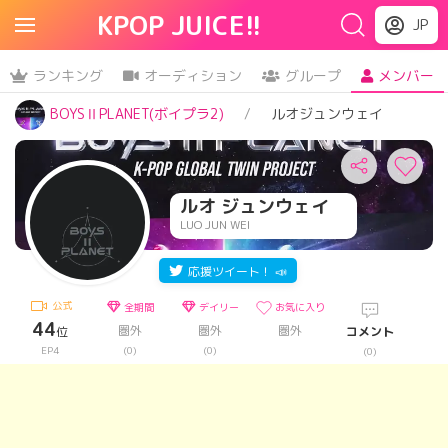
KPOP JUICE!!
JP
ランキング
オーディション
グループ
メンバー
BOYSⅡPLANET(ボイプラ2)
ルオジュンウェイ
ルオ ジュンウェイ
LUO JUN WEI
応援ツイート！ 📣
公式
全期間
デイリー
お気に入り
44
圏外
圏外
圏外
位
コメント
EP4
(0)
(0)
(0)