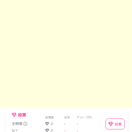
投票
投票数
全体
グループ内
全期間
0
-
-
投票
8/7
0
-
-