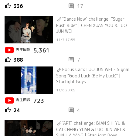
thumb_up
comment
336
17
"Dance Now" challenge: ''Sugar
Rush Ride'' | CHEN XUAN YOU & LUO
JUN WEI
11/7 17:55
再生回数
5,361
thumb_up
comment
388
7
Focus Cam: LUO JUN WEI - Signal
Song "Good Luck (Be My Luck)" |
Starlight Boys
11/6 20:05
再生回数
723
thumb_up
comment
24
4
"APT." challenge: BIAN SHI YU &
CAI CHENG YUAN & LUO JUN WEI &
SUN JIA YANG | Starlight Boys