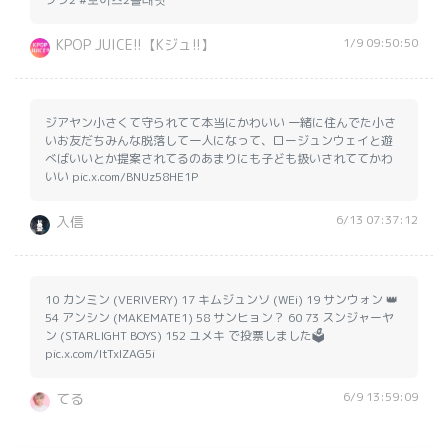
1/9 09:50:50
KPOP JUICE!!【Kジュ!!】
ジアヤン小さくて守られてて本当にかわいい 一緒に住んでた小さ
いお友だちみんな脱落して一人になって、ロージュンウェイと遊
べばいいとか提案されてるのあまりにも子ども扱いされててかわ
いい pic.x.com/BNUz58HE1P
6/13 07:37:12
入信
10 カンミン (VERIVERY) 17 キムジュンソ (WEi) 19 サンウォン 👑
54 アンシン (MAKEMATE1) 58 サンヒョン？ 60 73 スンジャーヤ
ン (STARLIGHT BOYS) 152 ユメキ で投票しました🗳️
pic.x.com/ItTxIZAG5i
6/9 13:59:09
てる