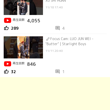
XU SHI HUAN
11/18 17:40
再生回数
4,055
thumb_up
comment
289
4
Focus Cam: LUO JUN WEI -
"Butter" | Starlight Boys
11/11 20:40
再生回数
846
thumb_up
comment
32
1