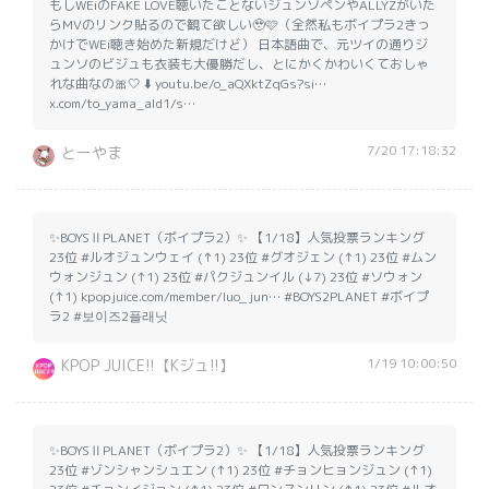
もしWEiのFAKE LOVE聴いたことないジュンソペンやALLYZがいた
らMVのリンク貼るので観て欲しい🥹🩷（全然私もボイプラ2きっ
かけでWEi聴き始めた新規だけど） 日本語曲で、元ツイの通りジ
ュンソのビジュも衣装も大優勝だし、とにかくかわいくておしゃ
れな曲なの🎀🤍 ⬇️ youtu.be/o_aQXktZqGs?si…
x.com/to_yama_ald1/s…
7/20 17:18:32
とーやま
✨BOYSⅡPLANET（ボイプラ2）✨ 【1/18】人気投票ランキング
23位 #ルオジュンウェイ (↑1) 23位 #グオジェン (↑1) 23位 #ムン
ウォンジュン (↑1) 23位 #パクジュンイル (↓7) 23位 #ソウォン
(↑1) kpopjuice.com/member/luo_jun… #BOYS2PLANET #ボイプ
ラ2 #보이즈2플래닛
1/19 10:00:50
KPOP JUICE!!【Kジュ!!】
✨BOYSⅡPLANET（ボイプラ2）✨ 【1/18】人気投票ランキング
23位 #ゾンシャンシュエン (↑1) 23位 #チョンヒョンジュン (↑1)