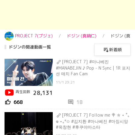
PROJECT 7(プジェ)
ドジン (真鍋仁)
ドジン (真
ドジンの関連動画一覧
新着順
[PROJECT 7] #마나베진
#MANABEJIN ♪ Pop - N Sync | 1R 포지
션 매치 Fan Cam
11/1 23:21
再生回数
28,131
thumb_up
comment
668
18
[PROJECT 7] Follow me 🍭 ✮ ⋆ ˚｡
𖦹 ⋆｡°✩ #김지환 #마나베진 #마징시앙
#옥창현 #후쿠야마소타