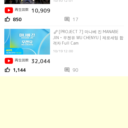
10/30 12:01
再生回数
10,909
thumb_up
comment
850
17
[PROJECT 7] 마나베 진 MANABE
JIN • 우첸유 WU CHENYU | 제로세팅 합
격자 Full Cam
10/19 12:00
再生回数
32,044
thumb_up
comment
1,144
90