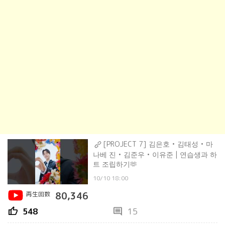
[PROJECT 7] 김은호 • 김태성 • 마
나베 진 • 김준우 • 이유준 | 연습생과 하
트 조립하기🫶
10/10 18:00
再生回数
80,346
thumb_up
comment
548
15