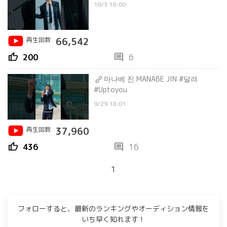
10/3 18:00
再生回数
66,542
thumb_up
comment
200
6
마나베 진 MANABE JIN #달려
#Uptoyou
9/29 18:01
再生回数
37,960
thumb_up
comment
436
16
1
フォローすると、最新のランキングやオーディション情報を
いち早く知れます！