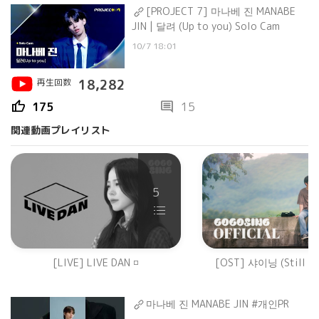
[PROJECT 7] 마나베 진 MANABE
JIN | 달려 (Up to you) Solo Cam
10/7 18:01
再生回数
18,282
thumb_up
comment
175
15
関連動画プレイリスト
5
[LIVE] LIVE DAN ◽️
[OST] 샤이닝 (Still Shi
마나베 진 MANABE JIN #개인PR