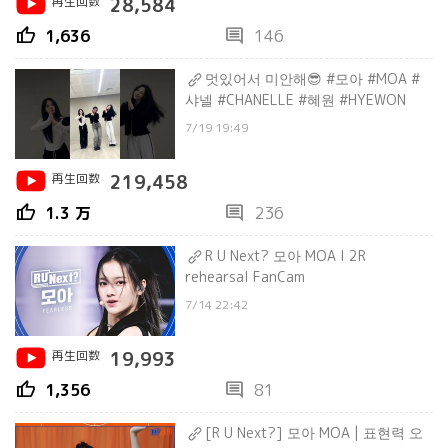
再生回数
28,584
thumb_up
comment
1,636
146
멋있어서 미안해😎 #모아 #MOA #
샤넬 #CHANELLE #혜원 #HYEWON
7/19 19:49
再生回数
219,458
thumb_up
comment
1.3 万
236
R U Next? 모아 MOA l 2R
rehearsal FanCam
7/14 22:42
再生回数
19,993
thumb_up
comment
1,356
81
[R U Next?] 모아 MOA | 표현력 오