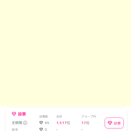
投票
投票数
全体
グループ内
全期間
69
1,517
位
17
位
投票
8/6
0
-
-