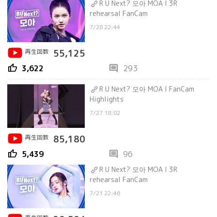
R U Next? 모아 MOA l 3R
rehearsal FanCam
7/28 22:44
再生回数
55,125
thumb_up
comment
3,622
293
R U Next? 모아 MOA l FanCam
Highlights
7/27 18:02
再生回数
85,180
thumb_up
comment
5,439
96
R U Next? 모아 MOA l 3R
rehearsal FanCam
7/21 22:46