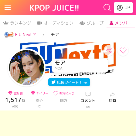
KPOP JUICE!!
JP
ランキング
オーディション
グループ
メンバー
R U Next？
モア
モア
MOA
応援ツイート！ 📣
全期間
デイリー
お気に入り
1,517
圏外
圏外
位
コメント
共有
(69)
(0)
(0)