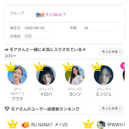
グループ
R U Next？
誕生日
2002/04/28
年齢
24
出身地
🇹🇭
📣 モアさんと一緒にお気に入りされているメ
もっとみる
ンバー
1
1
1
1
5
[R U
[I'LL-IT]
[I'LL-IT]
[I'LL-IT]
[
NEXT？]
イロハ
ヨンソ
ミンジュ
フウナ
もっとみる
モアさんのユーザー投票数ランキング
1
1
RU NANA? 📌 ! VERÁ A WONJIN PELO ROJO
💜WWH BI