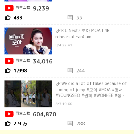
再生回数
9,239
thumb_up
comment
433
33
R U Next? 모아 MOA l 4R
rehearsal FanCam
8/4 22:41
再生回数
34,016
thumb_up
comment
1,998
244
We did a lot of takes because of
timing of jump #모아 #MOA #영서
#YOUNGSEO #원희 #WONHEE #정은
#JEONGEUN
8/3 19:00
再生回数
604,870
thumb_up
comment
2.9 万
288