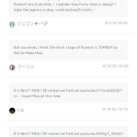
Runext! are truly elite ✨ I wonder how Funa-chan is doing? I
hope the agency is okay. x.com/keitadj3/statu…
8/9 14:08:42
ジュゴン🐠⋆*🌈
But you know, I think the best stage of Runext is TOMBOY by
Yon So Moka Moa.
4/18 23:19:20
コーンゥ
R U Next? MOA l 3R rehearsal FanCam youtu.be/z11cudnDZvQ?
si… I loved Moa at this time.
4/15 02:10:14
Lig
R U Next? MOA l 3R rehearsal FanCam youtu.be/AZMgiT_03UQ?