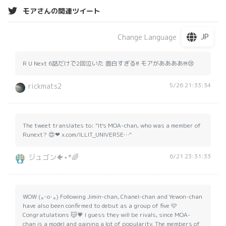
モアさんの関連ツイート
JP
Change Language
R U Next 6話だけで2回泣いた 面白すぎる!!! モアがああああ!!!!😢
5/26 21:33:34
rickmats2
The tweet translates to: "It's MOA-chan, who was a member of
Runext? 😍❤ x.com/ILLIT_UNIVERSE…"
6/21 23:31:33
ジュゴン🐠⋆*🌈
WOW (｡･о･｡) Following Jimin-chan, Chanel-chan and Yewon-chan
have also been confirmed to debut as a group of five 🩷
Congratulations 😽💗 I guess they will be rivals, since MOA-
chan is a model and gaining a lot of popularity. The members of