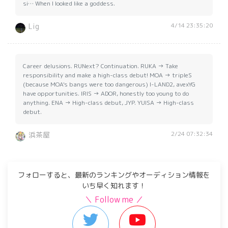
si… When I looked like a goddess.
4/14 23:35:20
Lig
Career delusions. RUNext? Continuation. RUKA → Take
responsibility and make a high-class debut! MOA → tripleS
(because MOA's bangs were too dangerous) I-LAND2, avexYG
have opportunities. IRIS → ADOR, honestly too young to do
anything. ENA → High-class debut, JYP. YUISA → High-class
debut.
2/24 07:32:34
浜茶屋
フォローすると、最新のランキングやオーディション情報を
いち早く知れます！
＼ Follow me ／