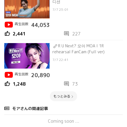
디션
7/7 23:01
再生回数
44,053
thumb_up
comment
2,441
227
R U Next? 모아 MOA l 1R
rehearsal FanCam (Full ver)
7/7 22:41
再生回数
20,890
thumb_up
comment
1,248
73
もっとみる
モアさんの関連記事
Coming soon ...