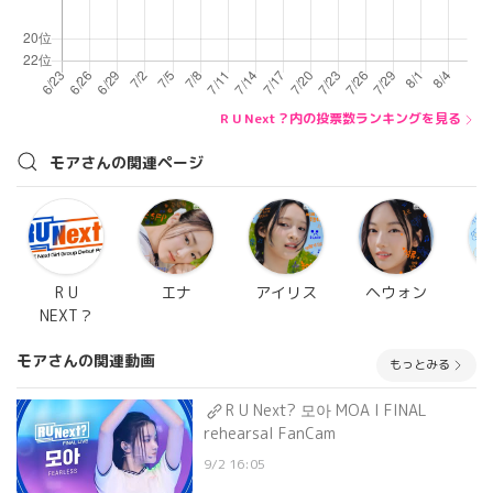
R U Next？内の投票数ランキングを見る
モアさんの関連ページ
R U
エナ
アイリス
ヘウォン
NEXT？
モアさんの関連動画
もっとみる
R U Next? 모아 MOA l FINAL
rehearsal FanCam
9/2 16:05