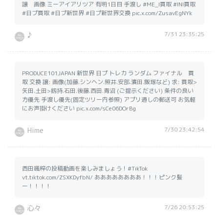
譲 画像 ミーアイアリツア 有明1日目 手渡し #ME_I買取 #INI買取
#日プ買取 #日プ新世界 #日プ新世界交換 pic.x.com/ZusavEgNYk
7/31 23:35:25
♪
PRODUCE101JAPAN 新世界 日プ トレカ ランダム ファイナル 買
取 交換 譲: 画像(加藤.シンヘン.照井.安部.濱田.飯塚など) 求: 買取>
矢田.土田>釼持.石田.後藤.西田.青沼 (ご提示ください) 条件の良い
方優先 手渡し優先(固定ツリー内参照) アプリ通しの郵送可 お気軽
にお声掛けください pic.x.com/sCe06DOrBg
7/30 23:42:54
Hime
西田颯梓の投稿動画を楽しみましょう！#TikTok
vt.tiktok.com/ZSXKDyfbN/ ああああああああ！！！ピンク髪
ー！！！！
7/26 20:53:25
心々