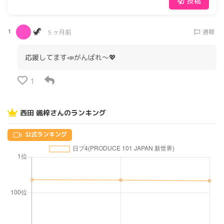
投稿
🦖
1
通報
5 ヶ月前
応援してます📣がんばれ〜💖
1
西田 颯梓さんのランキング
公式ランキング