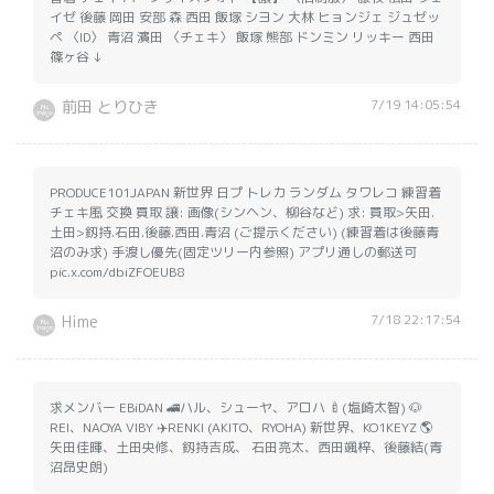
イゼ 後藤 岡田 安部 森 西田 飯塚 シヨン 大林 ヒョンジェ ジュゼッ
ペ 〈ID〉 青沼 濱田 〈チェキ〉 飯塚 熊部 ドンミン リッキー 西田
篠ヶ谷 ↓
7/19 14:05:54
前田 とりひき
PRODUCE101JAPAN 新世界 日プ トレカ ランダム タワレコ 練習着
チェキ風 交換 買取 譲: 画像(シンヘン、柳谷など) 求: 買取>矢田.
土田>釼持.石田.後藤.西田.青沼 (ご提示ください) (練習着は後藤青
沼のみ求) 手渡し優先(固定ツリー内参照) アプリ通しの郵送可
pic.x.com/dbiZFOEUB8
7/18 22:17:54
Hime
求メンバー EBiDAN 🚄ハル、シューヤ、アロハ 🍼(塩崎太智) 🐶
REI、NAOYA VIBY ✈️RENKI (AKITO、RYOHA) 新世界、KO1KEYZ 🌎
矢田佳暉、土田央修、釼持吉成、 石田亮太、西田颯梓、後藤結(青
沼昂史朗)