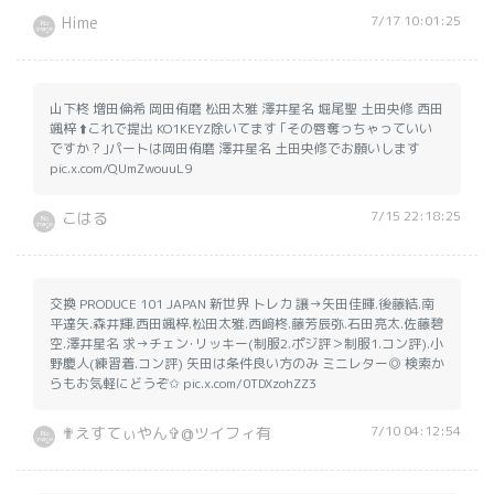
7/17 10:01:25
Hime
山下柊 増田倫希 岡田侑磨 松田太雅 澤井星名 堀尾聖 土田央修 西田
颯梓 ⬆️これで提出 KO1KEYZ除いてます ｢その唇奪っちゃっていい
ですか？｣パートは岡田侑磨 澤井星名 土田央修でお願いします
pic.x.com/QUmZwouuL9
7/15 22:18:25
こはる
交換 PRODUCE 101 JAPAN 新世界 トレカ 譲→矢田佳暉.後藤結.南
平達矢.森井輝.西田颯梓.松田太雅.西﨑柊.藤芳辰弥.石田亮太.佐藤碧
空.澤井星名 求→チェン･リッキー(制服2.ポジ評＞制服1.コン評).小
野慶人(練習着.コン評) 矢田は条件良い方のみ ミニレター◎ 検索か
らもお気軽にどうぞ✩ pic.x.com/0TDXzohZZ3
7/10 04:12:54
✟えすてぃやん✞@ツイフィ有