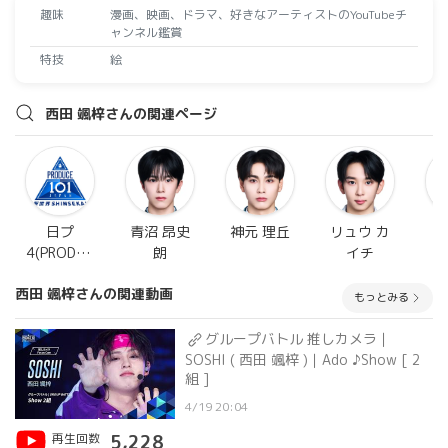
趣味
漫画、映画、ドラマ、好きなアーティストのYouTubeチ
ャンネル鑑賞
特技
絵
西田 颯梓さんの関連ページ
日プ
青沼 昂史
神元 理丘
リュウ カ
4(PRODUC
朗
イチ
E 101
西田 颯梓さんの関連動画
JAPAN 新
もっとみる
世界)
グループバトル 推しカメラ｜
SOSHI ( 西田 颯梓 )｜Ado ♪Show [ 2
組 ]
4/19 20:04
再生回数
5,228