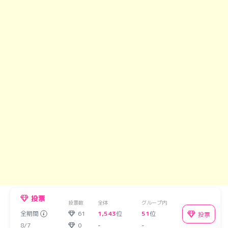
投票
投票数
全体
グループ内
全期間
61
1,543
位
51
位
投票
8/7
0
-
-