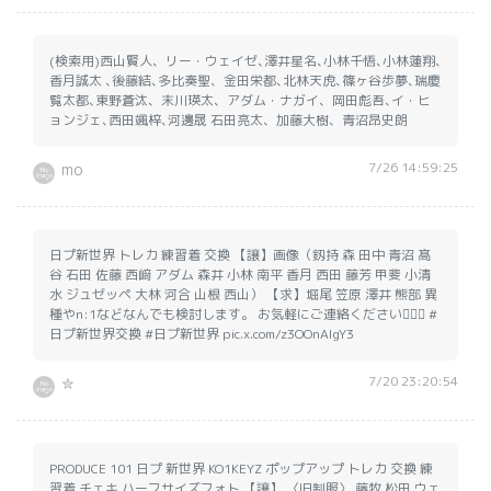
(検索用)西山賢人、リー・ウェイゼ､澤井星名､小林千悟､小林蓮翔､
香月誠太 ､後藤結､多比奏聖、金田栄都､北林天虎､篠ヶ谷歩夢､瑞慶
覧太都､東野蒼汰、末川瑛太、アダム・ナガイ、岡田彪吾､イ・ヒ
ョンジェ､西田颯梓､河邊晟 石田亮太、加藤大樹、青沼昂史朗
7/26 14:59:25
mo
日プ新世界 トレカ 練習着 交換 【譲】画像（釼持 森 田中 青沼 髙
谷 石田 佐藤 西﨑 アダム 森井 小林 南平 香月 西田 藤芳 甲斐 小清
水 ジュゼッペ 大林 河合 山根 西山） 【求】堀尾 笠原 澤井 熊部 異
種やn:1などなんでも検討します。 お気軽にご連絡ください🙇🏻‍♀️ #
日プ新世界交換 #日プ新世界 pic.x.com/z3OOnAlgY3
7/20 23:20:54
✮
PRODUCE 101 日プ 新世界 KO1KEYZ ポップアップ トレカ 交換 練
習着 チェキ ハーフサイズフォト 【譲】 〈旧制服〉 藤牧 松田 ウェ