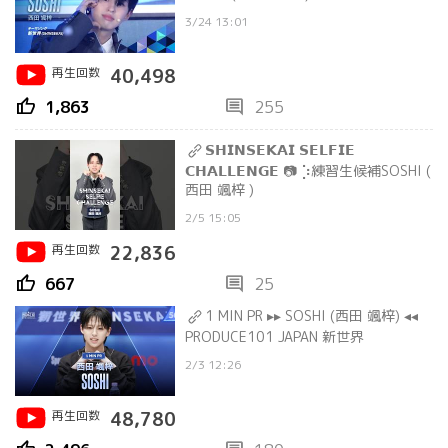
3/24 13:01
再生回数
40,498
thumb_up
comment
1,863
255
𝗦𝗛𝗜𝗡𝗦𝗘𝗞𝗔𝗜 𝗦𝗘𝗟𝗙𝗜𝗘
𝗖𝗛𝗔𝗟𝗟𝗘𝗡𝗚𝗘 📷 ⡱練習生候補SOSHI (
西田 颯梓 )
2/5 15:05
再生回数
22,836
thumb_up
comment
667
25
1 MIN PR ▸▸ SOSHI (西田 颯梓) ◂◂
PRODUCE101 JAPAN 新世界
2/3 12:26
再生回数
48,780