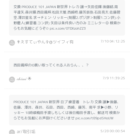
交換 PRODUCE 101 JAPAN 新世界 トレカ 譲→矢田佳暉.後藤結.南
平達矢.森井輝.西田颯梓.松田太雅.西﨑柊.藤芳辰弥.石田亮太.佐藤碧
空.澤井星名 求→チェン･リッキー(制服2.ポジ評＞制服1.コン評).小
野慶人(練習着.コン評) 矢田は条件良い方のみ ミニレター◎ 検索か
らもお気軽にどうぞ✩ pic.x.com/0TDXzohZZ3
7/10 04:12:25
✟えすてぃやん✞@ツイフィ有
西田颯梓のID買い取ってくれる人おらん 、、？
7/9 11:39:25
𝒸𝒽𝒾𝓂𝒾 🌟
PRODUCE 101 JAPAN 新世界 日プ 練習着 トレカ 交換 譲▶後藤、
佐藤、澤井、森井、石田、西田、西崎、藤芳、南平 求▶小野、リ
ッキー 18時頃梅田手渡しもしくは後日梅田手渡し、郵送可 検索か
らでもお気軽にお声掛けくださいませ pic.x.com/t89pdSHoUW
5/28 00:00:54
ar/取引垢