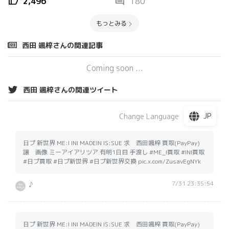
thumb_up
comment
2,496
180
もっとみる
西田 颯梓さんの関連記事
Coming soon ...
西田 颯梓さんの関連ツイート
JP
Change Language
日プ 新世界 ME:I INI MADEIN IS:SUE 求 西田颯梓 買取(PayPay)
譲 画像 ミーアイアリツア 有明1日目 手渡し #ME_I買取 #INI買取
#日プ買取 #日プ新世界 #日プ新世界交換 pic.x.com/ZusavEgNYk
7/31 23:35:54
♪
日プ 新世界 ME:I INI MADEIN IS:SUE 求 西田颯梓 買取(PayPay)