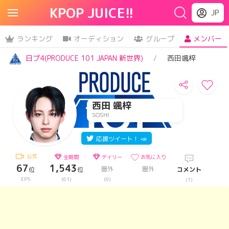
KPOP JUICE!!
JP
ランキング
オーディション
グループ
メンバー
日プ4(PRODUCE 101 JAPAN 新世界)
西田颯梓
西田 颯梓
SOSHI
応援ツイート！ 📣
公式
全期間
デイリー
お気に入り
67
1,543
圏外
圏外
位
位
コメント
EP5
(61)
(0)
(1)