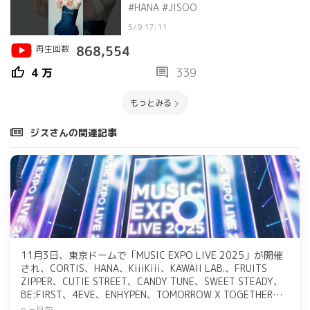
#HANA #JISOO
5/9 17:11
再生回数
868,554
thumb_up
comment
4 万
339
もっとみる
ジスさんの関連記事
11月3日、東京ドームで「MUSIC EXPO LIVE 2025」が開催
され、CORTIS、HANA、KiiiKiii、KAWAII LAB.、FRUITS
ZIPPER、CUTIE STREET、CANDY TUNE、SWEET STEADY、
BE:FIRST、4EVE、ENHYPEN、TOMORROW X TOGETHER、
Number_iなど豪華アーティストが集結。各グループが魅力的