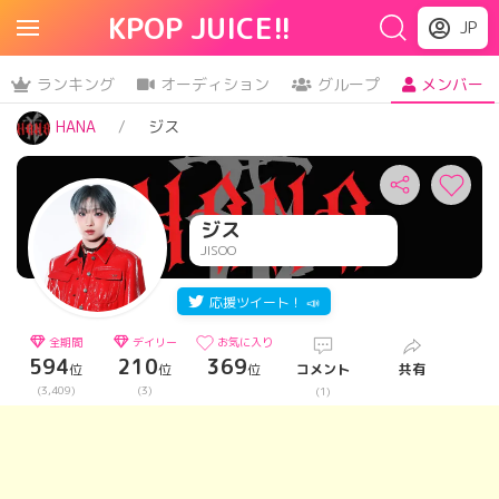
KPOP JUICE!!
JP
ランキング
オーディション
グループ
メンバー
HANA
ジス
ジス
JISOO
応援ツイート！ 📣
全期間
デイリー
お気に入り
594
210
369
位
位
位
コメント
共有
(3,409)
(3)
(1)