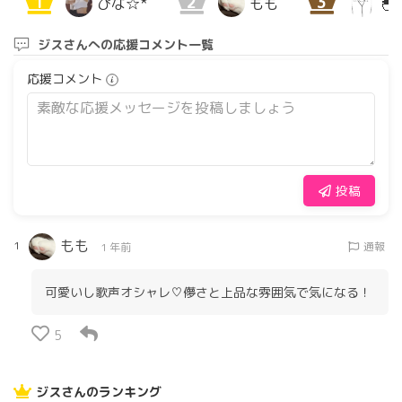
1
2
3
ぴな☆*
もも
🐣
ジスさんへの応援コメント一覧
応援コメント
投稿
もも
1
通報
1 年前
可愛いし歌声オシャレ♡儚さと上品な雰囲気で気になる！
5
ジスさんのランキング