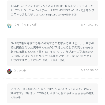
おはようございます🩷 行ってきます😊 USEN 推し活リクエストで
ILLITの『I Got Your Back(Feat. JISOO,MOMOKA of HANA)』をリク
エストしました🩷 usen.oshireq.com/song/6924305
8/7 10:02:30
ジュゴン🐠⋆*🌈
BMSG界隈が荒れてる時に報告するのもなんですけど、、、中学の
時に同級生だった男子がHANAのジス推しなことが発覚しBMSGを
必死に布教している（笑） BE:FIRSTっていうグループがあるのと
レオのことは知ってたからとりあえずマナトのRain on meとアイ
ルザおすすめしておいた（笑）（笑）（笑）
8/7 08:58:30
えいち🍓
マック、HANAのジスちゃんとゆりちゃんCMしてるので、絶対に
飲みます。 9月はライブあるし♡やっと会えるよぉぉぉぉ私の癒し
HANA🌹