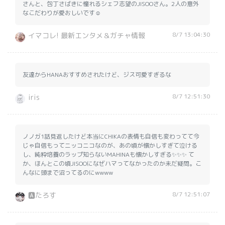
さんと、包丁さばきに憧れるシェフ志望のJISOOさん。2人の意外
なこだわりが愛おしいです☺️
8/7 13:04:30
イマコレ! 最新エンタメ＆ガチャ情報
友達からHANAおすすめされたけど、ジス可愛すぎるな
8/7 12:51:30
iris
ノノガ1話見返したけど本当にCHIKAの表情も自信も変わってて今
じゃ自信もってニッコニコなのが、あの頃が懐かしすぎて泣ける
し、純粋培養のラップ知らないMAHINAも懐かしすぎる✨✨✨ て
か、ほんとこの頃JISOOになぜハマってなかったのか未だ疑問。こ
んなに頭まで沼ってるのにwwww
8/7 12:51:07
🅰️たろす