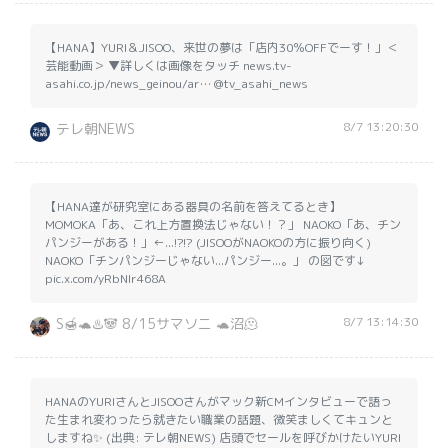
【HANA】YURI＆JISOO、来世の夢は「店内30％OFFでーす！」＜
芸能動画＞ ▼詳しくは画像をタッチ news.tv-
asahi.co.jp/news_geinou/ar… @tv_asahi_news
8/7 13:20:30
テレ朝NEWS
【HANA達が研究室にある器具の名前を答えてるとき】
MOMOKA「あ、これ上方置換法じゃない！？」 NAOKO「あ、チン
パンジーがある！」←...!?!? (JISOOがNAOKOの方に振り向く)
NAOKO「チンパンジーじゃない...パンジー...。」 の図です↓
pic.x.com/yRbNIr468A
8/7 13:14:30
S🍯🐢♨️🐼 8/15サマソニ 🐢沼🫠
HANAのYURIさんとJISOOさんがマック新CMインタビューで語っ
た生まれ変わったら就きたい職業の話題、微笑ましくてキュンと
しますね✨ (出典: テレ朝NEWS) 店頭でセールを呼びかけたいYURI