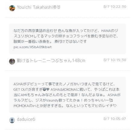
8/7 10:22:30
Youichi Takahashi®️🐰
なだ万の西京漬詰め合わせ 色んな魚が入ってたけど、HANAのジ
スユリがCMしてるマックの🆕チョコフラッペを飲む予定なので、
脂質が一番低い赤魚を。 煮付けではないです
pic.x.com/X5bA09kbwt
8/7 10:15:30
動けるトレーニーつぶちゃん148cm
ASHAがデビューって事でまたノノガかいつまんで見てるけど、
GET OUTが良すぎ🥷💖 ASHA&KOKONAに続いて、やっぱこれは本
当にAMIもちゃんみなさんのもとで是非！なんだよなぁ。 ASHAが
ラルフだし、ジスがVaundy歌ってたかぁ！めっちゃいいー🥰
MOMOKAのiriとか好きすぎる。 なんといってもマヒのレイチ💘
8/7 10:05:07
daduice6