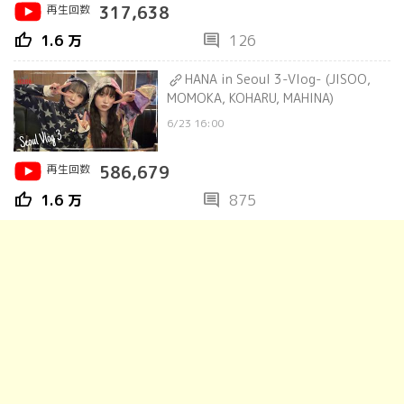
再生回数
317,638
thumb_up
comment
1.6 万
126
HANA in Seoul 3-Vlog- (JISOO,
MOMOKA, KOHARU, MAHINA)
6/23 16:00
再生回数
586,679
thumb_up
comment
1.6 万
875