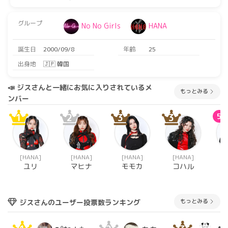
グループ
No No Girls
HANA
誕生日
2000/09/8
年齢
25
出身地
🇯🇵 韓国
📣 ジスさんと一緒にお気に入りされているメ
もっとみる
ンバー
1
2
3
3
5
[HANA]
[HANA]
[HANA]
[HANA]
[
ユリ
マヒナ
モモカ
コハル
もっとみる
ジスさんのユーザー投票数ランキング