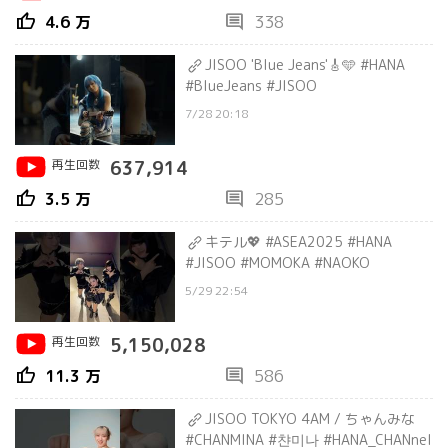
thumb_up
comment
4.6 万
338
JISOO 'Blue Jeans'🎸🩵 #HANA
#BlueJeans #JISOO
7/28 20:18
再生回数
637,914
thumb_up
comment
3.5 万
285
キテル💖 #ASEA2025 #HANA
#JISOO #MOMOKA #NAOKO
5/29 22:54
再生回数
5,150,028
thumb_up
comment
11.3 万
586
JISOO TOKYO 4AM / ちゃんみな
#CHANMINA #챤미나 #HANA_CHANnel