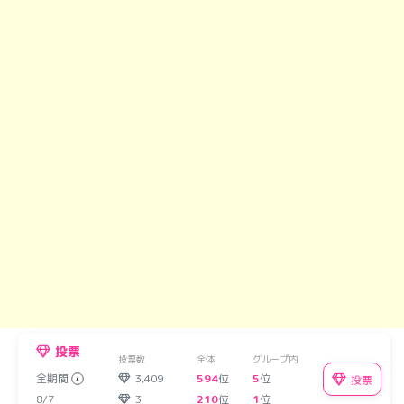
投票
投票数
全体
グループ内
全期間
3,409
594
位
5
位
投票
8/7
3
210
位
1
位