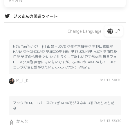
9 ヶ月前
なパフォーマンスを披露し、観客を楽しませた。特に
BE:FIRSTとENHYPENのコラボステージが注目を集めた。
ジスさんの関連ツイート
JP
Change Language
NEW Tag🏷𓈒𓏸︎ 07│🚹│山梨 =LOVE 🤍佐々木舞香🤍 💜野口衣織💜
HANA 🩷MOMOKA🩷 💙JISOO💙 ME:I 🧡TSUZUMI🧡 ≒JOY 💜市原愛
弓💜 💙江角怜音💙 とにかく仲良くして欲しいです🥹🙏🏻 無言フォ
ロー&タメ🙆 画像にはいないですが、ふみのやTAKARAも！！ #イ
コラブ好きと繋がりたい pic.x.com/7ON3mAWu1p
8/7 13:36:30
M_T_K
マックのCM、エバースのつぎHANAでジスネキいるのあちあちだ
な
8/7 13:33:30
かんな