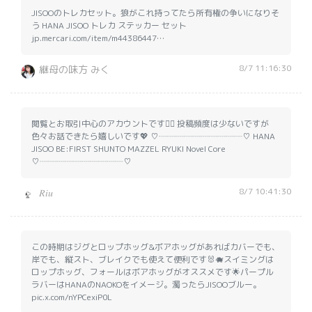
JISOOのトレカセット。狼がこれ持ってたら所有権の争いになりそ
う HANA JISOO トレカ ステッカー セット
jp.mercari.com/item/m44386447…
8/7 11:16:30
継母の味方 みく
閲覧とお取引中心のアカウントです🙂‍↕️ 投稿頻度は少ないですが
色々お話できたら嬉しいです💖 ♡┈┈┈┈┈┈┈┈┈┈♡ HANA
JISOO BE:FIRST SHUNTO MAZZEL RYUKI Novel Core
♡┈┈┈┈┈┈┈┈┈┈♡
8/7 10:41:30
𝑅𝑖𝑢
この時期はジグとロップホッグ&ボアホッグがあればカバーでも、
岸でも、縦スト、ブレイクでも使えて便利です🐰🐗スイミングは
ロップホッグ、フォールはボアホッグがオススメです🌟パープル
ラバーはHANAのNAOKOをイメージ。濁ったらJISOOブルー。
pic.x.com/nYPCexiP0L