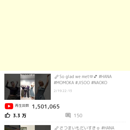
So glad we met🫶💕 #HANA
#MOMOKA #JISOO #NAOKO
2/19 22:13
再生回数
1,501,065
thumb_up
comment
3.3 万
150
さつまいもだいすき☺️ #HANA