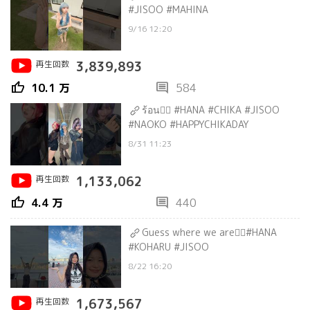
#JISOO #MAHINA
9/16 12:20
再生回数
3,839,893
thumb_up
comment
10.1 万
584
ร้อน❤️‍🔥 #HANA #CHIKA #JISOO
#NAOKO #HAPPYCHIKADAY
8/31 11:23
再生回数
1,133,062
thumb_up
comment
4.4 万
440
Guess where we are💁‍♀️#HANA
#KOHARU #JISOO
8/22 16:20
再生回数
1,673,567