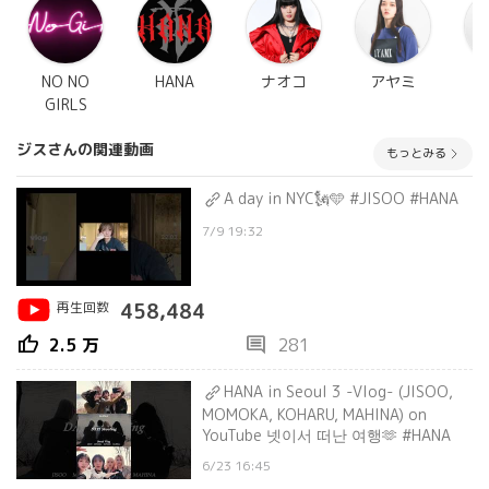
NO NO
HANA
ナオコ
アヤミ
GIRLS
ジスさんの関連動画
もっとみる
A day in NYC🗽🩵 #JISOO #HANA
7/9 19:32
再生回数
458,484
thumb_up
comment
2.5 万
281
HANA in Seoul 3 -Vlog- (JISOO,
MOMOKA, KOHARU, MAHINA) on
YouTube 넷이서 떠난 여행🫶 #HANA
6/23 16:45