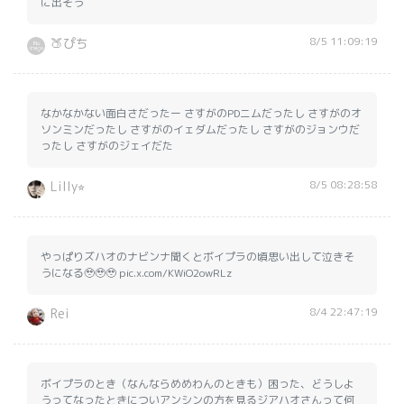
に出そう
8/5 11:09:19
🍑ぴち
なかなかない面白さだったー さすがのPDニムだったし さすがのオ
ソンミンだったし さすがのイェダムだったし さすがのジョンウだ
ったし さすがのジェイだた
8/5 08:28:58
Lilly⭐︎
やっぱりズハオのナビンナ聞くとボイプラの頃思い出して泣きそ
うになる🥹🥹🥹 pic.x.com/KWiO2owRLz
8/4 22:47:19
Rei
ボイプラのとき（なんならめめわんのときも）困った、どうしよ
うってなったときについアンシンの方を見るジアハオさんって何