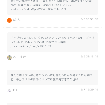
先生…大優勝…（感嘆） [플리캠 4K] ONE PACT SEONGMIN ‘U so
hot’ (원팩트 성민 직캠) | Simply K-Pop EP.18 2...
youtu.be/DxvttxOppfY?si… @YouTubeより
8/8 06:55:58
ぬ ん
ボイプラ2のトレカ。ジアハオとアルノ11枚 BOYS2PLANET ボイプ
ラ2トレカ アルノ ジアハオ 11枚セット 韓国
jp.mercari.com/item/m45161431…
8/8 03:13:19
ねこすき
なんでボイプラのときのジアハオ好きだったんか考えてたんやけ
ど、多分ユメキのためにキレてた顔が男すぎてたせい
8/7 19:29:19
riz