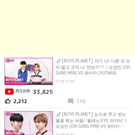
[BOYS PLANET] 거기 너! 다른 곳 보
지 말고 오직 나 '만보기'♡ㅣ오성민 (OH
SUNG MIN) VS 유타카 (YUTAKA)
1/19 17:55
再生回数
33,825
thumb_up
comment
2,212
110
[BOYS PLANET] 눈으로 주고 받는
불꽃 튀는 싸움! '플래닛 EYE 파이터'ㅣ
오성민 (OH SUNG MIN) VS 유타카
(YUTAKA)
1/18 10:31