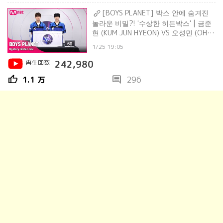
[BOYS PLANET] 박스 안에 숨겨진
놀라운 비밀?! '수상한 히든박스' | 금준
현 (KUM JUN HYEON) VS 오성민 (OH
SUNG MIN)
1/25 19:05
再生回数
242,980
thumb_up
comment
1.1 万
296