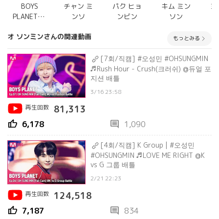
BOYS
チャン ミ
パク ヒョ
キム ミン
ヨ
PLANET(ボ
ンソ
ンビン
ソン
イプラ)
オ ソンミンさんの関連動画
もっとみる
[7회/직캠] #오성민 #OHSUNGMIN
♬Rush Hour - Crush(크러쉬) @듀얼 포
지션 배틀
3/16 23:58
再生回数
81,313
thumb_up
comment
6,178
1,090
[4회/직캠] K Group | #오성민
#OHSUNGMIN ♬LOVE ME RIGHT @K
vs G 그룹 배틀
2/21 22:23
再生回数
124,518
thumb_up
comment
7,187
834