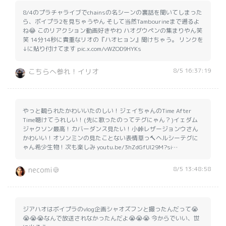
8/4のプラチャライブでchainsの名シーンの裏話を聞いてしまった
ら、ボイプラ2を見ちゃうやん そして当然Tambourineまで遡るよ
ね😂 このリアクション動画好きやわ ハオグウペンの集まりやん笑
笑 14分14秒に貴重なリオの『ハオヒョン』聞けちゃう。 リンクを
↓に貼り付けてます pic.x.com/vWZOD9HYKs
8/5 16:37:19
こちらへ参れ！イリオ
やっと観られたかわいいたのしい！ジェイちゃんのTime After
Time聴けてうれしい！(先に歌ったのってテグにゃん？)イェダム
ジャクソン最高！カバーダンス見たい！小峠レザージョンウさん
かわいい！オソンミンの見たことない表情草っ🔨ヘルシーテグに
ゃん希少生物！次も楽しみ youtu.be/3hZdGfUI29M?si…
8/5 13:48:58
necomi🍪
ジアハオはボイプラのvlog企画シャオズフンと撮ったんだって😭
😭😭😭なんで放送されなかったんだよ😭😭😭 今からでいい、世