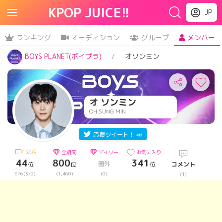
KPOP JUICE!!
JP
ランキング
オーディション
グループ
メンバー
BOYS PLANET(ボイプラ)
オソンミン
オ ソンミン
OH SUNG MIN
応援ツイート！ 📣
公式
全期間
デイリー
お気に入り
44
800
341
圏外
位
位
位
コメント
EP6(3/9)
(1,460)
(0)
(1)