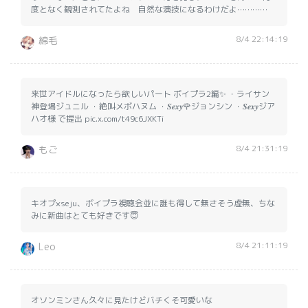
度となく観測されてたよね 自然な演技になるわけだよ…………
8/4 22:14:19
綿毛
来世アイドルになったら欲しいパート ボイプラ2編✨️ ・ライサン
神登場ジュニル ・絶叫メボハヌム ・𝑺𝒆𝒙𝒚🌹ジョンシン ・𝑺𝒆𝒙𝒚ジア
ハオ様 で提出 pic.x.com/t49c6JXKTi
8/4 21:31:19
もご
キオプ×seju、ボイプラ視聴会並に誰も得して無さそう虚無、ちな
みに新曲はとても好きです😇
8/4 21:11:19
Leo
オソンミンさん久々に見たけどバチくそ可愛いな