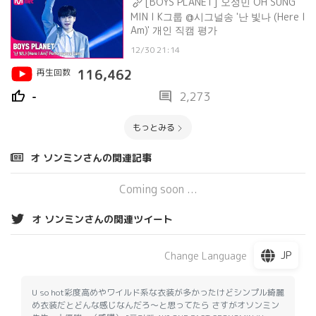
[BOYS PLANET] 오성민 OH SUNG
MIN I K그룹 @시그널송 '난 빛나 (Here I
Am)' 개인 직캠 평가
12/30 21:14
再生回数
116,462
thumb_up
comment
-
2,273
もっとみる
オ ソンミンさんの関連記事
Coming soon ...
オ ソンミンさんの関連ツイート
JP
Change Language
U so hot彩度高めやワイルド系な衣装が多かったけどシンプル綺麗
め衣装だとどんな感じなんだろ〜と思ってたら さすがオソンミン