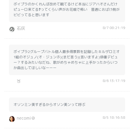
ボイプラのかくれんぼ改めて観てるけど本当にジアハオさんだけ
ピューロ来てる❓ってくらい声がお花畑で怖い 普通におばけ側が
ビビってると思います
8/7 08:21:19
石灰
ボイプラ2グループバトル個人最多得票数を記録したキルザロミオ
1組のオジュノ(オ・ジュンホ)(まだ言う)(言いますよ)俳優デビュ
ー？するみたいなだね、歌がめちゃめちゃに上手かったからいつ
か曲出してほしいなーーー
8/6 13:17:19
🍑
オソンミン美すぎるからオソン美ンって呼ぶ
8/5 18:16:58
necomi🍪