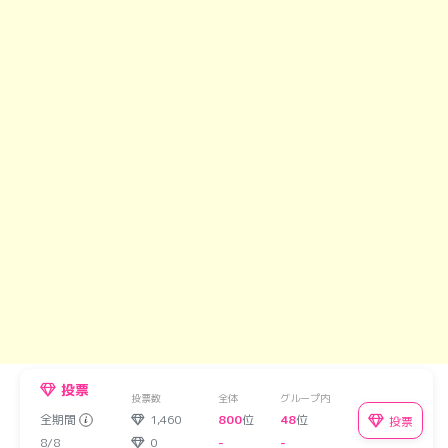
投票
投票数
全体
グループ内
全期間
1,460
800
位
48
位
投票
8/8
0
-
-