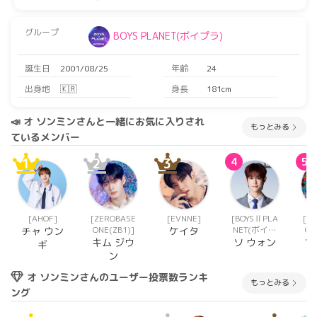
グループ
BOYS PLANET(ボイプラ)
誕生日
2001/08/25
年齢
24
出身地
🇰🇷
身長
181cm
📣 オ ソンミンさんと一緒にお気に入りされ
もっとみる
ているメンバー
1
2
3
4
5
[AHOF]
[ZEROBASE
[EVNNE]
[BOYSⅡPLA
[Z
ONE(ZB1)]
NET(ボイプ
ON
チャ ウン
ケイタ
ラ2)]
キム ジウ
ソ ウォン
ソ
ギ
ン
オ ソンミンさんのユーザー投票数ランキ
もっとみる
ング