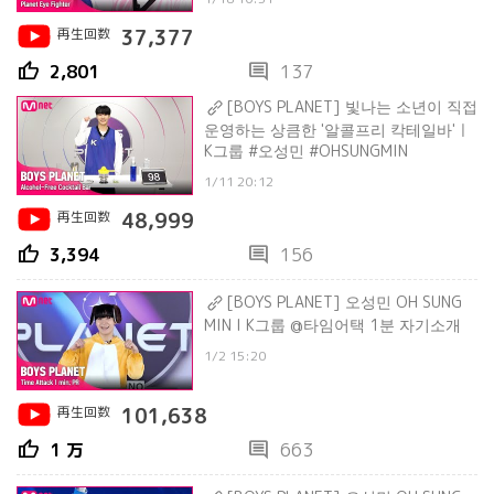
再生回数
37,377
thumb_up
comment
2,801
137
[BOYS PLANET] 빛나는 소년이 직접
운영하는 상큼한 '알콜프리 칵테일바'ㅣ
K그룹 #오성민 #OHSUNGMIN
1/11 20:12
再生回数
48,999
thumb_up
comment
3,394
156
[BOYS PLANET] 오성민 OH SUNG
MIN I K그룹 @타임어택 1분 자기소개
1/2 15:20
再生回数
101,638
thumb_up
comment
1 万
663