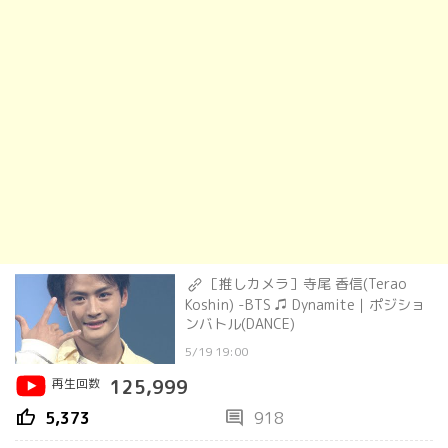
［推しカメラ］寺尾 香信(Terao
Koshin) -BTS ♫ Dynamite｜ポジショ
ンバトル(DANCE)
5/19 19:00
再生回数
125,999
thumb_up
comment
5,373
918