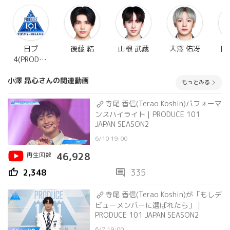
日プ
後藤 結
山根 武蔵
大澤 佑冴
岡
4(PRODUC
E 101
小澤 昂心さんの関連動画
JAPAN 新
もっとみる
世界)
寺尾 香信(Terao Koshin)パフォーマ
ンスハイライト｜PRODUCE 101
JAPAN SEASON2
6/10 19:00
再生回数
46,928
thumb_up
comment
2,348
335
寺尾 香信(Terao Koshin)が「もしデ
ビューメンバーに選ばれたら」｜
PRODUCE 101 JAPAN SEASON2
6/7 19:00