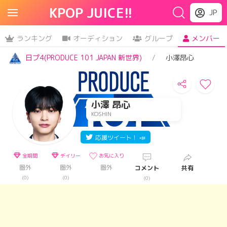
KPOP JUICE!!
JP
ランキング
オーディション
グループ
メンバー
日プ4(PRODUCE 101 JAPAN 新世界)
小澤昂心
小澤 昂心
KOSHIN
応援ツイート！ 📣
全期間
デイリー
お気に入り
圏外
圏外
圏外
コメント
共有
(0)
(0)
(0)