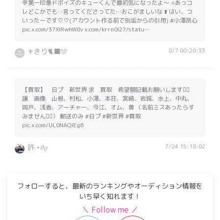
💬第一印象ドボイズのキューくんで最初気になったよ〜 ⭐️あっコ
レどこかでも…言ってくださってた…おこがましいな ⬆️ はい、つ
いったーです♡♡(アカウント作る前で別垢からの引用) #小澤昂心
pic.x.com/37XIRwhW8v x.com/krrn0l27/statu…
8/7 00:20:33
⚜️きり🐈‍⬛🩵
【買取】 日プ 新世界 求 買取 希望額記載お願いします🙇‍♀️
譲 画像 山根、村松、小澤、本荘、宮崎、岩城、水上、中丸、
岡戸、浅香、アーチャー、今江、オム、黄 （名前ミスあったらす
みません🙇‍♀️） 郵送のみ #日プ #新世界 #買取
pic.x.com/UL0NAQIEg6
7/24 15:18:02
許.⋆𝜗𝜚
フォローすると、最新のランキングやオーディション情報を
いち早く知れます！
＼ Follow me ／