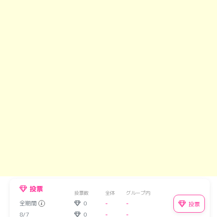
投票
投票数
全体
グループ内
全期間
0
-
-
投票
8/7
0
-
-