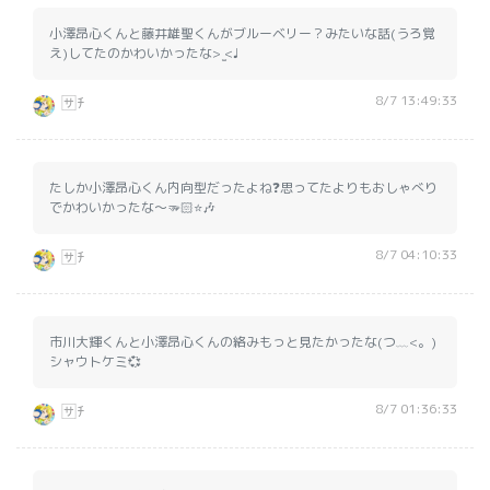
小澤昂心くんと藤井雄聖くんがブルーベリー？みたいな話(うろ覚
え)してたのかわいかったな> ̫<♩
8/7 13:49:33
🈂️ﾁ
たしか小澤昂心くん内向型だったよね❓思ってたよりもおしゃべり
でかわいかったな〜🫳🏻⭐️🎶
8/7 04:10:33
🈂️ﾁ
市川大輝くんと小澤昂心くんの絡みもっと見たかったな(つ﹏<。)
シャウトケミ💞
8/7 01:36:33
🈂️ﾁ