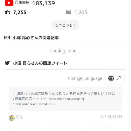
再生回数
183,139
thumb_up
comment
7,253
1,203
もっとみる
小澤 昂心さんの関連記事
Coming soon ...
小澤 昂心さんの関連ツイート
JP
Change Language
小澤昂心くん藤井雄聖くんふたりとも仲良さそうで嬉しい🤙🏻💞
(結構前のストーリー) pic.x.com/Zmr00KhePj
x.com/am1a3m1/status…
8/7 13:55:33
🈂️ﾁ