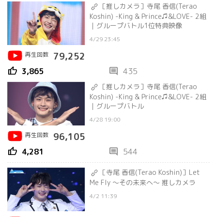
［推しカメラ］寺尾 香信(Terao
Koshin) -King & Prince♫&LOVE- 2組
｜グループバトル1位特典映像
4/29 23:45
再生回数
79,252
thumb_up
comment
3,865
435
［推しカメラ］寺尾 香信(Terao
Koshin) -King & Prince♫&LOVE- 2組
｜グループバトル
4/28 19:00
再生回数
96,105
thumb_up
comment
4,281
544
［寺尾 香信(Terao Koshin)］Let
Me Fly ～その未来へ～ 推しカメラ
4/2 11:39