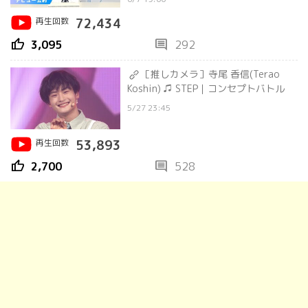
再生回数
72,434
thumb_up
comment
3,095
292
［推しカメラ］寺尾 香信(Terao
Koshin) ♫ STEP｜コンセプトバトル
5/27 23:45
再生回数
53,893
thumb_up
comment
2,700
528