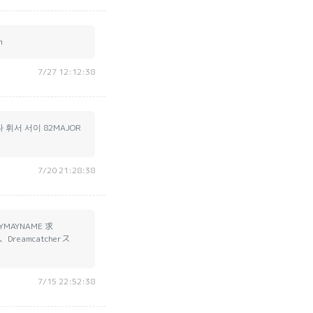
m
7/27 12:12:38
 휘서 서이 82MAJOR
7/20 21:28:38
AYMAYNAME 求
reamcatcherス
7/15 22:52:38