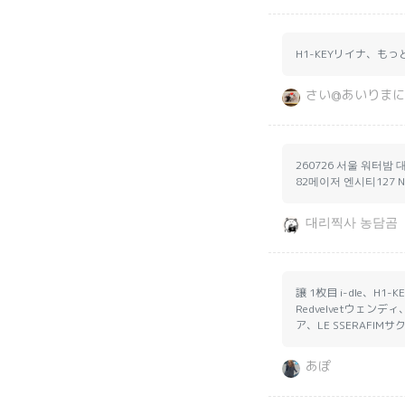
H1-KEYリイナ、もっと
さい@あいりま
260726 서울 워터밤 
82메이저 엔시티127 N
대리찍사 농담곰
譲 1枚目 i-dle、H1-
Redvelvetウェンディ
ア、LE SSERAFIM
あぽ