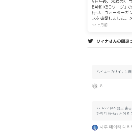
9日午後、水原のKTウ
BANK KBOリーグ」
行い、ウォーターガ
スを披露しました。
め、注目を集めました。
12 ヶ月前
CREATIVE LAB
タート。さらに、人気カ
コラボイベントも実
リイナさんの関連
ハイキーのリイナに顔
𝙺
220722 뮤직뱅크 출근
하이키 Hi-key 서이
사후 데이터 대리