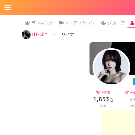
ランキング
オーディション
グループ
H1-KEY
リイナ
全期間
デ
1,653
圏
位
(34)
(0