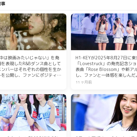
記事
世の中は映画みたいじゃない」を発
H1-KEYが2025年8月27日
を表現したR&Bダンス曲として
「Lovestruck」の発売記念
メンバーはそれぞれの個性を生か
表曲「Rose Blossom」や
トを公開し、ファンにポジティブ
し、ファンと一体感を楽しんだ
。新曲は5日午後6時にリリー
流暢な日本語でアルバムの魅力
11 ヶ月前
4周年記念日に合わせた特別な一
述べた。最後に披露された「君
しい爽やかなナンバーで、会場