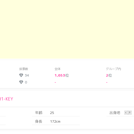
投票数
全体
グループ内
34
1,653
位
2
位
0
-
-
H1-KEY
年齢
25
出身地
🇰🇷
身長
172cm