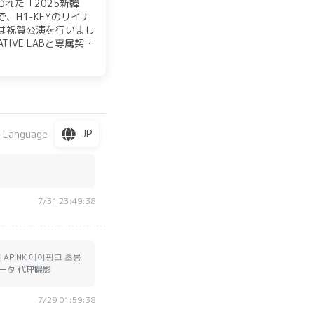
れた「2025新韓
合で、H1-KEYのリイナ
は祝賀公演を行いまし
ATIVE LABと専属契約
ト。さらに、人気カフ
ラボイベントも実施予定
JP
 Language
7/31 23:49:38
원 APINK 에이핑크 초롱
 データ 代理撮影
7/29 01:59:38