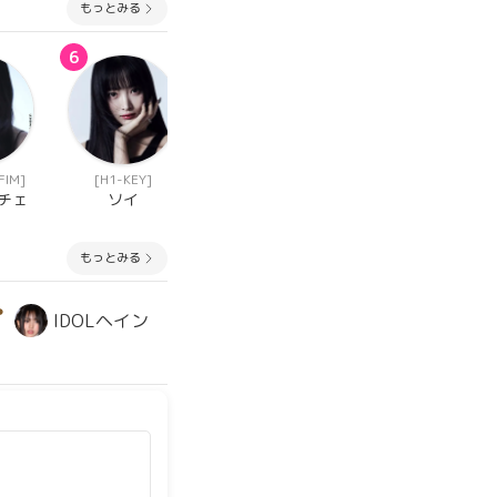
もっとみる
6
6
6
FIM]
[H1-KEY]
[I'LL-IT]
[I'LL-IT]
チェ
ソイ
ユナ
イロハ
もっとみる
3
IDOLヘイン
ヘインかっけー