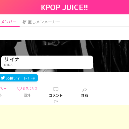
KPOP JUICE!!
メンバー
推しメンメーカー
リイナ
RIINA
応援ツイート！ 📣
イリー
お気に入り
外
圏外
コメント
共有
)
(0)