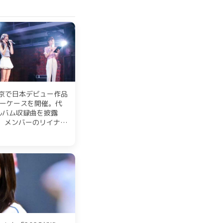
に東京で日本デビュー作品
ショーケースを開催。代
新アルバム収録曲を披露
。メンバーのリイナは
を語り、感謝の言葉を
は夏だった」は、夏ら
は大歓声に包まれた。