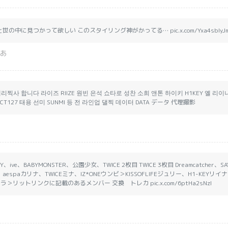
世の中に見つかって欲しい このスタイリング神がかってる… pic.x.com/Yxa4sblyJ
にあ
대리찍사 합니다 라이즈 RIIZE 원빈 은석 쇼타로 성찬 소희 앤톤 하이키 H1KEY 옐 리이나
CT127 태용 선미 SUNMI 등 전 라인업 댈찍 데이터 DATA データ 代理撮影
KEY、ive、BABYMONSTER、公園少女、TWICE 2枚目 TWICE 3枚目 Dreamcatcher、S
、aespaカリナ、TWICEミナ、IZ*ONEウンビ＞KISSOFLIFEジュリー、H1-KEYリイナ、D
サクラ＞リットリンクに記載のあるメンバー 交換 トレカ pic.x.com/6ptHa2sNzI