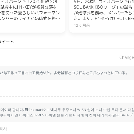
ィズパークで「2025新韓 SOL
9日、水原KTウィズパークで行わ
の試合中にH1-KEYが祝賀公演を
SOL BANK KBOリーグ」の試
ンを使った夏らしいパフォーマン
が始球式を務め、メンバーたち
メンバーのリイナが始球式を務
た。また、H1-KEYはCHOI CRE
また、H1-KEYはCHOI
を結び、活動の第2章をスター
12 ヶ月前
と専属契約を結び、活動の第2章をス
ェ「OKUDO CAFE」とのコ
フェ「OKUDO CAFE」との
です。
施されました。
ツイート
Change
が似てるって言われて見始めた。多分輪郭とつり目なとこがちょっとにている。
 데이터 팝니다. 📷1dx mark2 + 백사투 우주소녀 WJSN 설아 보나 수빈 루다 은서 다
 리이나 휘서 옐 아이리스 IRRLS 아이엘 윤슬 리브 니나 현아 청하 대리찍사 댈찍 DATA
찍사