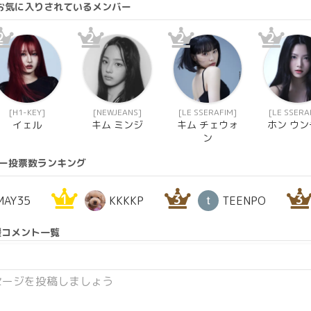
にお気に入りされているメンバー
2
2
2
2
[H1-KEY]
[NEWJEANS]
[LE SSERAFIM]
[LE SSERA
イェル
キム ミンジ
キム チェウォ
ホン ウン
ン
ー投票数ランキング
1
3
3
MAY35
KKKKP
TEENPO
援コメント一覧