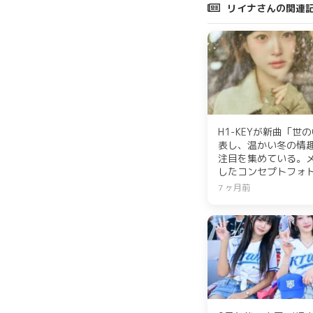
リイナさんの関連
H1-KEYが新曲「
表し、温かい冬の情趣
注目を集めている。
したコンセプトフォ
なエネルギーを届けた
7 ヶ月前
ス予定で、デビュー
曲となっている。