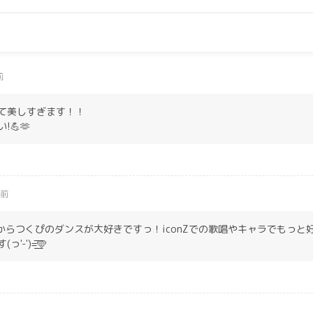
前
て美しすぎます！！
💪🫶
年前
ulousからつくぴのダンスが大好きですっ！iconZでの歌唱やキャラでもっ
')=͟͟͞͞🩵