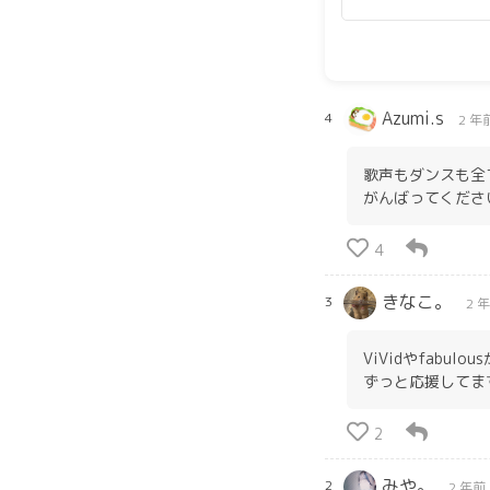
Azumi.s
4
2 年
歌声もダンスも全
がんばってください!
4
きなこ。
3
2 
ViVidやfab
ずっと応援してます(っ'-
2
みや。
2
2 年前