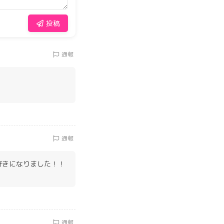
投稿
通報
通報
と好きになりました！！
通報