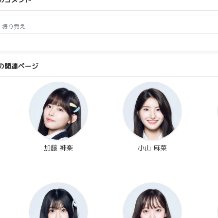
、振り覚え
の関連ページ
1
加藤 神楽
小山 麻菜