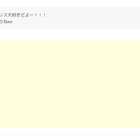
ンス大好きだよー！！！
うね✊✊