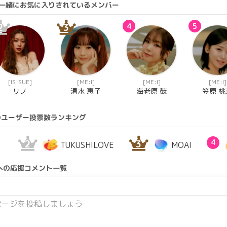
んと一緒にお気に入りされているメンバー
2
3
4
5
[IS:SUE]
[ME:I]
[ME:I]
[ME:I]
リノ
清水 恵子
海老原 鼓
笠原 桃
のユーザー投票数ランキング
2
3
4
。
TUKUSHILOVE
MOAI
への応援コメント一覧