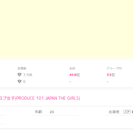
投票数
全体
グループ内
7,105
458
位
33
位
0
-
-
日プ女子(PRODUCE 101 JAPAN THE GIRLS)
年齢
20
出身地
🇯🇵