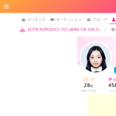
ランキング
オーディション
グループ
日プ女子(PRODUCE 101 JAPAN THE GIRLS)
佐
公式
全
28
45
位
EP8 (11/23)
(7,1