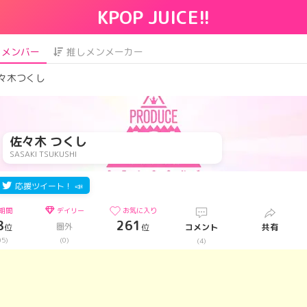
KPOP JUICE!!
メンバー
推しメンメーカー
々木つくし
佐々木 つくし
SASAKI TSUKUSHI
応援ツイート！ 📣
期間
デイリー
お気に入り
8
261
圏外
位
位
コメント
共有
05)
(0)
(4)