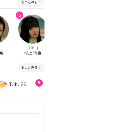
もっとみる
6
7
8
[ME:I]
[ME:I]
[ME:I]
奈
村上 璃杏
山本 すず
櫻井 美羽
もっとみる
5
TUKU88
TAREO