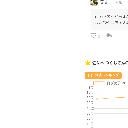
きよ
1
2 年前
icon zの時から
またつくしちゃんの
6
佐々木 つくしさん
公式ランキング