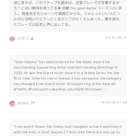
逆に言えば、このステップを踏めば、定型フレーズが定着するか
も？と淡い期待を持ってる💓 多観 The good doctor シーズン2に突
入。 院長先生もショーンも頑固だからな。ジャレットいい人だっ
たのに🥲短いけどグッとくるセリフがたくさんあった。聞き取れ
たフレーズは自然と声に出してる。
7/9 12:36:21
うさこ🍒
"Sean Hatosy" has been entered for the Emmy Award for
Outstanding Supporting Actor and Outstanding Directing! In
2025, he won the Guest Actor Award in a Drama Series for the
first time. Since his role in Season 2 has increased, the category
has changed from Guest Actor to Supporting Actor Award♪
#ThePit #FireCountry deadline.com/2026/04/shawn-…
4/30 08:57:58
momo-M
"I can watch Shaun the Sheep, but I laughed so hard watching it
with the kids. Is that Season 2? And since there are only up to