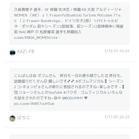
久保真理子 選手、DF 移籍 先決定 / 移籍 RB 大宮 アルディージャ
WOMEN （WE） ↓ 1. Frauenfußballclub Turbine Potsdam 71 e.
V. （ 2. Frauen-Bundesliga 、ドイツ女子2部） 1.FFCトゥルビ
ネ・ポツダム 前々シーズン2部陥落、前シーズン2部降格争い残留
前 INAC神戸 の 松原優菜 選手も移籍加入
x.com/RBOA_WOMEN/sta…
7/12 21:12:21
KAZI-FB
こんばんは😃 ボゴムさん 昨日も一日お疲れ様でした👏 昨日も、
話題盛りだくさん🤭 嬉しいです💕💕 #ボゴムマジカル💈 シーズン
2 コ•ギョンピョさんが新たに参加されるのですね~楽しみです ~💈
🥰 ショーンさんとのYouTube #パクボ・ゴムフィジカル いろんな
お話をされたのですね~😄🫶 @BOGUMMY 💖
pic.x.com/WW57xuH3ub
7/11 01:25:21
はちこ