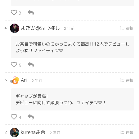
2
よだか@ｼｮｰﾝ推し
4
通報
2 年前
お茶目で可愛いのにかっこよくて最高‼️12人でデビューし
ようね‼️ファイティン💛
5
Ari
3
通報
2 年前
ギャップが最高！
デビューに向けて頑張ってね、ファイテン💛！
4
kureha🦋🌼
2
通報
2 年前