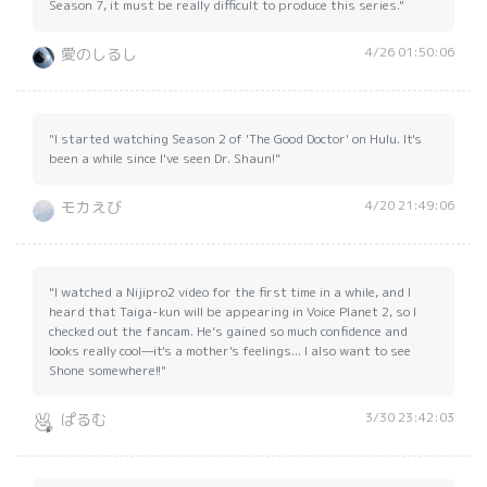
Season 7, it must be really difficult to produce this series."
4/26 01:50:06
愛のしるし
"I started watching Season 2 of 'The Good Doctor' on Hulu. It's
been a while since I've seen Dr. Shaun!"
4/20 21:49:06
モカえび
"I watched a Nijipro2 video for the first time in a while, and I
heard that Taiga-kun will be appearing in Voice Planet 2, so I
checked out the fancam. He’s gained so much confidence and
looks really cool—it's a mother's feelings... I also want to see
Shone somewhere!!"
3/30 23:42:03
ぱるむ