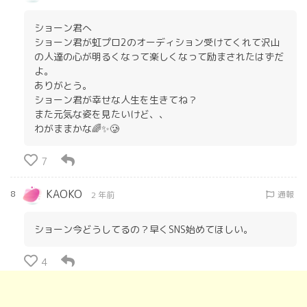
ショーン君へ
ショーン君が虹プロ2のオーディション受けてくれて沢山
の人達の心が明るくなって楽しくなって励まされたはずだ
よ。
ありがとう。
ショーン君が幸せな人生を生きてね？
また元気な姿を見たいけど、、
わがままかな🌈✨🥲
7
KAOKO
8
通報
2 年前
ショーン今どうしてるの？早くSNS始めてほしい。
4