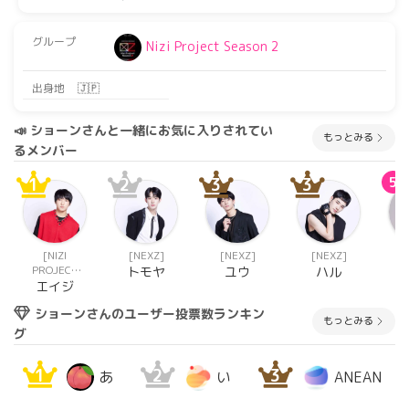
グループ
Nizi Project Season 2
出身地
🇯🇵
📣 ショーンさんと一緒にお気に入りされてい
もっとみる
るメンバー
1
2
3
3
5
[NIZI
[NEXZ]
[NEXZ]
[NEXZ]
[N
PROJECT
トモヤ
ユウ
ハル
SEASON 2]
エイジ
ショーンさんのユーザー投票数ランキン
もっとみる
グ
1
2
3
あ
い
ANEAN