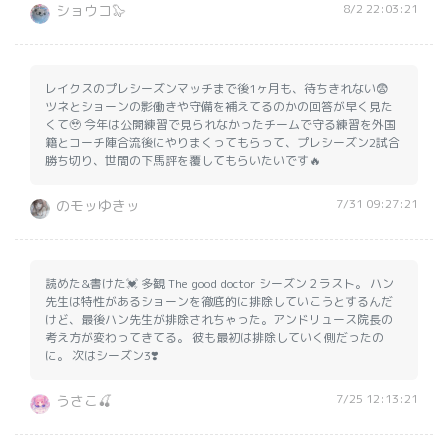
8/2 22:03:21
ショウコ🦭
レイクスのプレシーズンマッチまで後1ヶ月も、待ちきれない😨
ツネとショーンの影働きや守備を補えてるのかの回答が早く見た
くて🥹 今年は公開練習で見られなかったチームで守る練習を外国
籍とコーチ陣合流後にやりまくってもらって、プレシーズン2試合
勝ち切り、世間の下馬評を覆してもらいたいです🔥
7/31 09:27:21
のモッゆきッ
読めた&書けた💓 多観 The good doctor シーズン２ラスト。 ハン
先生は特性があるショーンを徹底的に排除していこうとするんだ
けど、最後ハン先生が排除されちゃった。アンドリュース院長の
考え方が変わってきてる。 彼も最初は排除していく側だったの
に。 次はシーズン3❣️
7/25 12:13:21
うさこ🍒