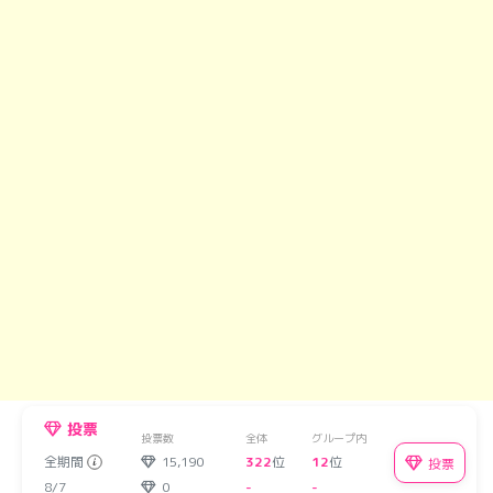
投票
投票数
全体
グループ内
全期間
15,190
322
位
12
位
投票
8/7
0
-
-