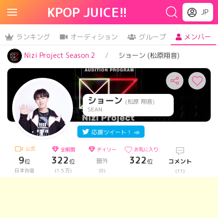
KPOP JUICE!!
JP
ランキング
オーディション
グループ
メンバー
Nizi Project Season 2
ショーン (松原翔音)
ショーン
(松原 翔音)
SEAN
応援ツイート！ 📣
公式
全期間
デイリー
お気に入り
9
322
322
圏外
位
位
位
コメント
日本合宿
(1.5 万)
(0)
(11)