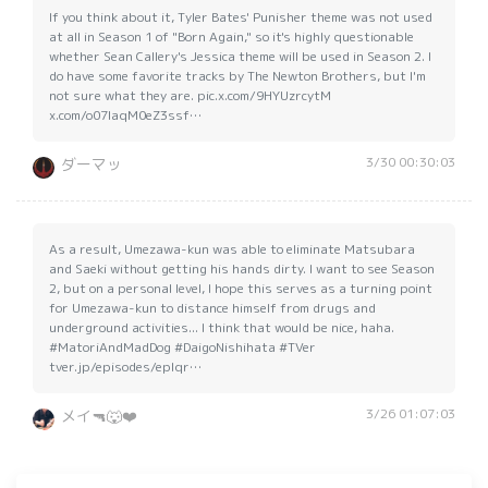
If you think about it, Tyler Bates' Punisher theme was not used
at all in Season 1 of "Born Again," so it's highly questionable
whether Sean Callery's Jessica theme will be used in Season 2. I
do have some favorite tracks by The Newton Brothers, but I'm
not sure what they are. pic.x.com/9HYUzrcytM
x.com/o07IaqM0eZ3ssf…
3/30 00:30:03
ダーマッ
As a result, Umezawa-kun was able to eliminate Matsubara
and Saeki without getting his hands dirty. I want to see Season
2, but on a personal level, I hope this serves as a turning point
for Umezawa-kun to distance himself from drugs and
underground activities... I think that would be nice, haha.
#MatoriAndMadDog #DaigoNishihata #TVer
tver.jp/episodes/eplqr…
3/26 01:07:03
メイ🔫🐺❤️