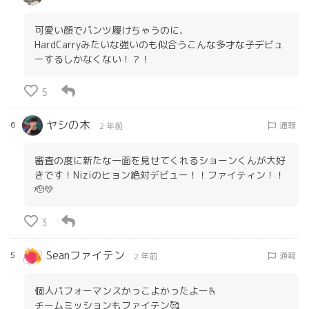
可愛い顔でパンツ履けちゃうのに、
HardCarryみたいな強いのも似合うこんな多才な子デビュ
ーするしかなくない！？！
5
ヤシの木
6
通報
2 年前
審査の度に新たな一面を見せてくれるショーンくんが大好
きです！Niziのヒョン絶対デビュー！！ファイティン！！
🫡💛
3
Seanファイテン
5
通報
2 年前
個人パフォーマンスかっこよかったよー🫰
チームミッションもファイテン🥰