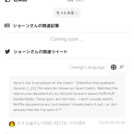
もっとみる
ショーンさんの関連記事
Coming soon ...
ショーンさんの関連ツイート
JP
Change Language
Here’s the translation of the tweet: "[Monthly Maruyamachi
Season 2_22] The monster known as Sean Combs. Watched the
impressive documentary by 50 Cent to learn about Puff/Puff
Daddy/Diddy. Those guys are terrible... I don't usually watch
Netflix documentaries, but maybe I should check it out... or do I
already feel like I've seen it?"
12/28 15:29:03
ミナミ@デレ1696-RES16-ウマUB4