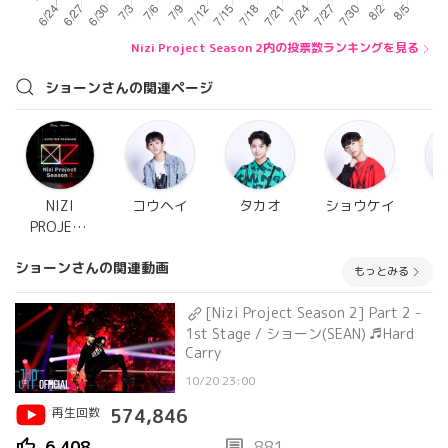
Nizi Project Season 2内の投票数ランキングを見る
ショーンさんの関連ページ
NIZI
コウヘイ
タカオ
ショウケイ
PROJECT
SEASON 2
ショーンさんの関連動画
もっとみる
[Nizi Project Season 2] Part 2 -
1st Stage / ショーン(SEAN) ♬Hard
Carry
10/20 23:00
再生回数
574,846
thumb_up
comment
6,408
881