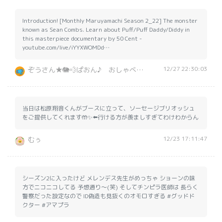
Introduction! [Monthly Maruyamachi Season 2_22] The monster
known as Sean Combs. Learn about Puff/Puff Daddy/Diddy in
this masterpiece documentary by 50 Cent -
youtube.com/live/iYYXWOMDd…
12/27 22:30:03
ぞうさん★🐘💨ぱおん♪ おしゃべりラジオ通信☆Messenger Radiot☆森の動物市民™
当日は松原翔音くんがブースに立って、ソーセージブリオッシュ
をご提供してくれます🤲✨️⬅️行ける方が羨ましすぎてわけわからん
12/23 17:11:47
むぅ
シーズン2に入ったけど メレンデス先生がめっちゃ ショーンの味
方でニコニコしてる 予想通り〜(笑) そしてチンピラ医師は 長らく
警察だった設定なので ID偽造も見抜くのオモロすぎる #グッドド
クター #アマプラ