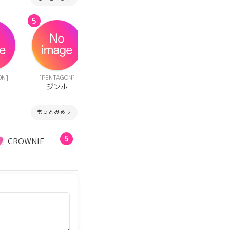
5
7
7
ON]
[PENTAGON]
[PENTAGON]
[PENTAGON]
ク
ジンホ
ユウト
イェナン
もっとみる
5
CROWNIE
하이제니🐰🥕