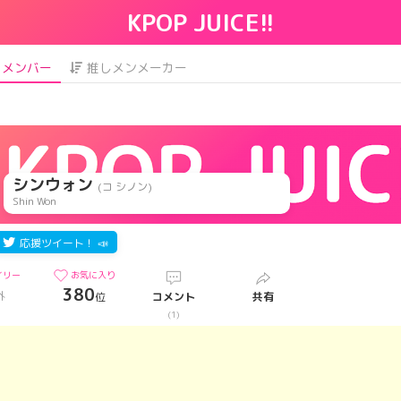
KPOP JUICE!!
メンバー
推しメンメーカー
シンウォン
(コ シノン)
Shin Won
応援ツイート！ 📣
イリー
お気に入り
380
外
位
コメント
共有
)
(1)