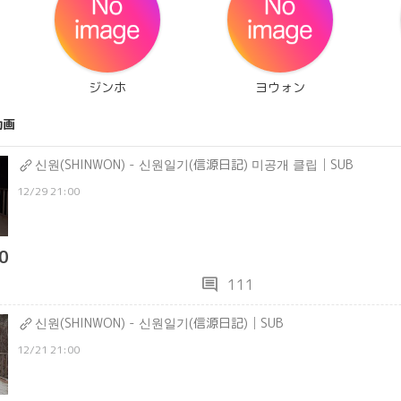
ジンホ
ヨウォン
動画
신원(SHINWON) - 신원일기(信源日記) 미공개 클립│SUB
12/29 21:00
0
comment
111
신원(SHINWON) - 신원일기(信源日記)│SUB
12/21 21:00