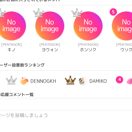
2
2
2
5
[PENTAGON]
[PENTAGON]
[PENTAGON]
[PENTAG
キノ
ヨウォン
ホンソク
ウソ
ーザー投票数ランキング
2
3
4
DENNOGKH
DAMIKO
の応援コメント一覧