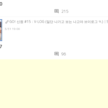
0
comment
215
GO! 신원 #15 : V-LOG (일단 나가고 보는 나고야 브이로그 🏃)│
3/31 19:00
7
comment
96