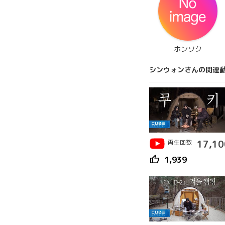
ホンソク
シンウォンさんの関連
再生回数
17,10
thumb_up
1,939