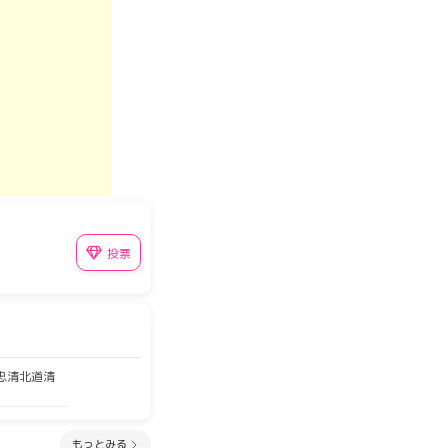
投票
 忠清北道清
もっとみる