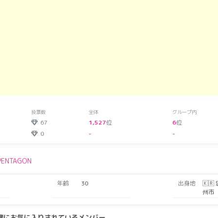
投票数
全体
グループ内
67
1,527
位
6
位
0
-
-
PENTAGON
年齢
30
出身地
🇰
州市
一緒にお気に入りされているメンバー