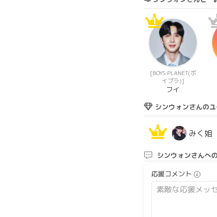
1
[BOYS PLANET(ボ
イプラ)]
フイ
シンウォンさんのユ
1
みく姐
シンウォンさんへ
応援コメント