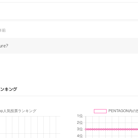
年前
ure?
ンキング