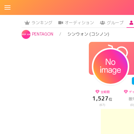
ランキング
オーディション
グループ
PENTAGON
シンウォン (コシノン)
全期間
デ
1,527
圏
位
(67)
(0