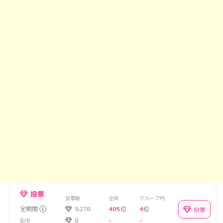
投票
投票数
全体
グループ内
全期間
9,278
405
位
4
位
投票
8/6
0
-
-