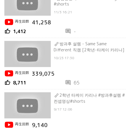
#shorts
11/3 16:21
再生回数
41,258
thumb_up
comment
1,412
-
방과후 설렘 - Same Same
Different 직캠 [2학년-타케이 카리나]
10/23 17:30
再生回数
339,075
thumb_up
comment
8,711
65
2학년 타케이 카리나 #방과후설렘 #
컨셉영상#shorts
9/17 12:06
再生回数
9,140