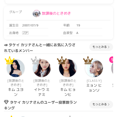
グループ
放課後のときめき
誕生日
2007/07/9
年齢
19
出身地
🇯🇵
血液型
A
📣 タケイ カリナさんと一緒にお気に入りさ
もっとみる
れているメンバー
1
2
3
3
5
[放課後のと
[放課後のと
[放課後のと
[CLASS:Y]
[K
きめき]
きめき]
きめき]
ミョン ヒ
江
キム ユヨ
イトウ ミ
キム ヒョ
ョンソ
ン
ナミ
ンヒ
タケイ カリナさんのユーザー投票数ラン
もっとみる
キング