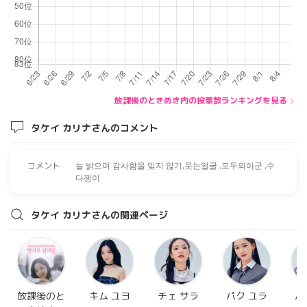
放課後のときめき内の投票数ランキングを見る
タケイ カリナさんのコメント
コメント
늘 밝으며 감사함을 잊지 않기,웃는얼굴 ,모두의아군 ,수
다쟁이
タケイ カリナさんの関連ページ
放課後のと
キム ユヨ
チェ サラ
パク ユラ
パ