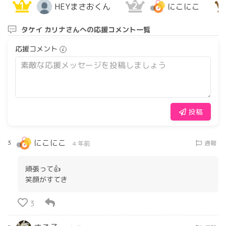
1
2
HEYまさおくん
にこにこ
タケイ カリナさんへの応援コメント一覧
応援コメント
投稿
にこにこ
3
通報
4 年前
頑張って👍
笑顔がすてき
3