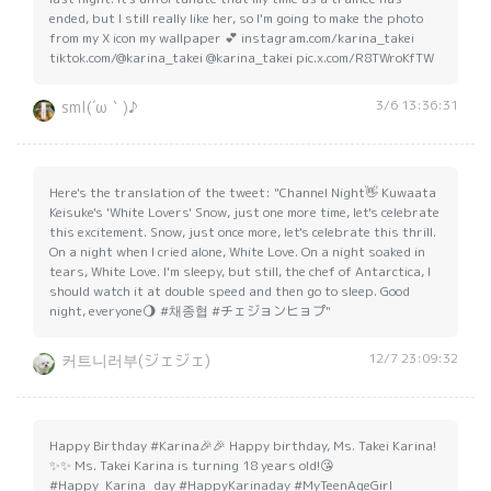
ended, but I still really like her, so I'm going to make the photo
from my X icon my wallpaper 💕 instagram.com/karina_takei
tiktok.com/@karina_takei @karina_takei pic.x.com/R8TWroKfTW
3/6 13:36:31
sml(´ω｀)♪
Here's the translation of the tweet: "Channel Night👋 Kuwaata
Keisuke's 'White Lovers' Snow, just one more time, let's celebrate
this excitement. Snow, just once more, let's celebrate this thrill.
On a night when I cried alone, White Love. On a night soaked in
tears, White Love. I'm sleepy, but still, the chef of Antarctica, I
should watch it at double speed and then go to sleep. Good
night, everyone🌖 #채종협 #チェジョンヒョプ"
12/7 23:09:32
커트니러부(ジェジェ)
Happy Birthday #Karina🎉🎉 Happy birthday, Ms. Takei Karina!
✨✨ Ms. Takei Karina is turning 18 years old!😘
#Happy_Karina_day #HappyKarinaday #MyTeenAgeGirl