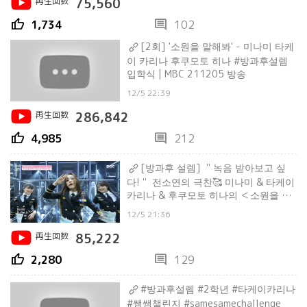
再生回数
75,560
thumb_up
comment
1,734
102
[2회] '소원을 말해봐' - 미나미 타케
이 카리나 후쿠모토 히나 #방과후설렘
입학식 | MBC 211205 방송
12/5 22:39
再生回数
286,842
thumb_up
comment
4,985
212
[방과후 설렘] ＂녹음 받아보고 싶
다!＂ 전소연의 극찬🥰 미나미 & 타케이
카리나 & 후쿠모토 히나의 ＜소원을 말
해봐＞, MBC 211205 방송
12/5 21:36
再生回数
85,222
thumb_up
comment
2,280
129
#방과후설렘 #2학년 #타케이카리나
#쌤쌤챌린지 #samesamechallenge