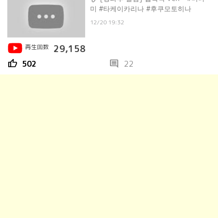
미 #타케이카리나 #후쿠모토히나
12/20 19:32
再生回数
29,158
thumb_up
comment
502
22