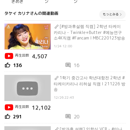
きめき
ン
ン
タケイ カリナさんの関連動画
もっとみる
[#방과후설렘 직캠] 2학년 타케이
카리나 - Twinkle+Butter #예능연구
소4K직캠 #Fancam l MBC220123방송
1/24 12:00
再生回数
4,507
thumb_up
comment
136
16
1학기 중간고사 학년대항전 2학년 #
타케이카리나 리허설 직캠 l 211226 방
송
12/26 22:43
再生回数
12,102
thumb_up
comment
291
20
[방과후 설렘] 입학식 VCR - #미나