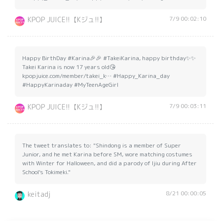
7/9 00:02:10
KPOP JUICE!!【Kジュ!!】
Happy BirthDay #Karina🎉🎉 #TakeiKarina, happy birthday✨✨
Takei Karina is now 17 years old😘
kpopjuice.com/member/takei_k… #Happy_Karina_day
#HappyKarinaday #MyTeenAgeGirl
7/9 00:03:11
KPOP JUICE!!【Kジュ!!】
The tweet translates to: "Shindong is a member of Super
Junior, and he met Karina before SM, wore matching costumes
with Winter for Halloween, and did a parody of Ijiu during After
School's Tokimeki."
8/21 00:00:05
keitadj