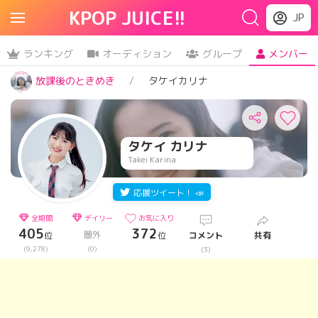
KPOP JUICE!!
JP
ランキング
オーディション
グループ
メンバー
放課後のときめき
タケイカリナ
タケイ カリナ
Takei Karina
応援ツイート！ 📣
全期間
デイリー
お気に入り
405
372
圏外
位
位
コメント
共有
(9,278)
(0)
(3)