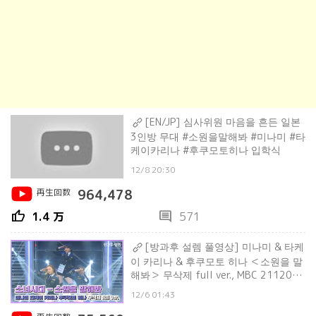
[EN/JP] 심사위원 마음을 흔든 일본
3인방 무대 #소원을말해봐 #미나미 #타
케이카리나 #후쿠모토히나 입학식
12/8 20:30
再生回数
964,478
thumb_up
comment
1.4 万
571
[방과후 설렘 풀영상] 미나미 & 타케
이 카리나 & 후쿠모토 히나 ＜소원을 말
해봐＞ 무삭제 full ver., MBC 211205
방송
12/6 01:43