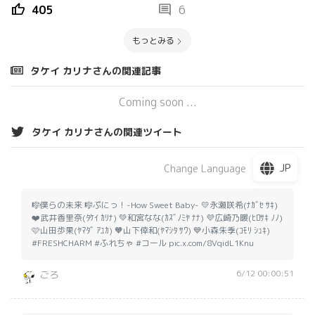
thumb_up
comment
405
6
もっとみる
タケイ カリナさんの関連記事
Coming soon ...
タケイ カリナさんの関連ツイート
JP
Change Language
🎼僕らの未来 🎼ぷにっ！-How Sweet Baby- 💛永瀬咲希(ﾅｶﾞｾ ｻｷ)
❤️武井香里奈(ﾀｹｲ ｶﾘﾅ) 💚和宮なな(ｶｽﾞﾉﾐﾔ ﾅﾅ) 💜広崎乃暖(ﾋﾛｻｷ ﾉﾉ)
🩷山田歩果(ﾔﾏﾀﾞ ｱﾕｶ) 🧡山下倖和(ﾔﾏｼﾀ ｻﾜ) 💙小森朱季(ｺﾓﾘ ｼｭｷ)
#FRESHCHARM #ふれちゃ #コール pic.x.com/8VqidL1Knu
6/12 00:00:51
ごろ