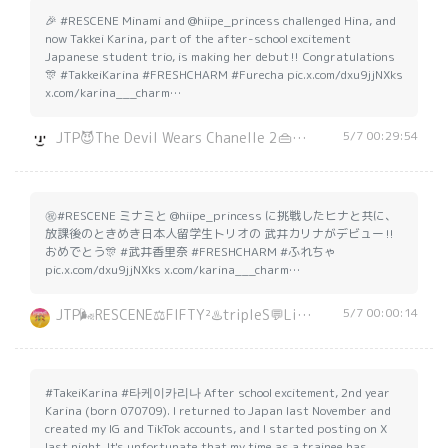
🎉 #RESCENE Minami and @hiipe_princess challenged Hina, and
now Takkei Karina, part of the after-school excitement
Japanese student trio, is making her debut‼️ Congratulations
🎊 #TakkeiKarina #FRESHCHARM #Furecha pic.x.com/dxu9jjNXks
x.com/karina___charm…
5/7 00:29:54
JTP😈The Devil Wears Chanelle 2👜🧸💍
㊗️#RESCENE ミナミと @hiipe_princess に挑戦したヒナと共に、
放課後のときめき日本人留学生トリオの 武井カリナがデビュー‼️
おめでとう🎊 #武井香里奈 #FRESHCHARM #ふれちゃ
pic.x.com/dxu9jjNXks x.com/karina___charm…
5/7 00:00:14
JTP🌬️RESCENE⚖️FIFTY²♨️tripleS💬LineOpenChat
#TakeiKarina #타케이카리나 After school excitement, 2nd year
Karina (born 070709). I returned to Japan last November and
created my IG and TikTok accounts, and I started posting on X
last night. It's unfortunate that my time as a trainee has