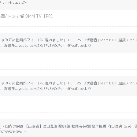
lurl=https://…
/ドラマ📽 DMM TV【PR】
た動画がフィードに現れました [THE FIRST 3次審査] Team B D F 選抜 / Mr. Psy
、渡邉翔... youtu.be/s2XeEFz5VOo?si… @YouTubeより
肉
た動画がフィードに現れました [THE FIRST 3次審査] Team B D F 選抜 / Mr. Psy
、渡邉翔... youtu.be/s2XeEFz5VOo?si… @YouTubeより
肉
DVD] - 国内の映画 【出演者】津田寛治|駒井蓮|勧修寺保都|松本穂香|内田理央|波岡
/B07PW5CHGW/…