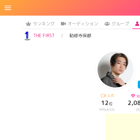
ランキング
オーディション
グループ
THE FIRST
勧修寺保都
公式
全
12
2,0
位
EP3(4/22)
(3