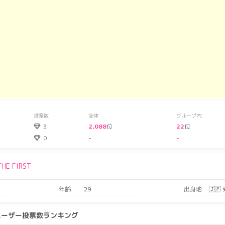
投票数
全体
グループ内
3
2,088
位
22
位
0
-
-
THE FIRST
年齢
29
出身地
🇯🇵
ユーザー投票数ランキング