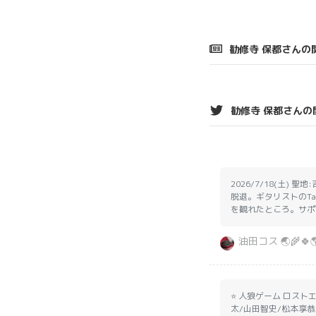
勧修寺 保都さんの
勧修寺 保都さんの
2026/7/18(土)
脱退。ギタリストのTa
を観れたところ。サポートド
油田コス 🌏🌾🍀🌎
⭐ 人狼ゲーム ロスト
太/山田智史/松本享恭