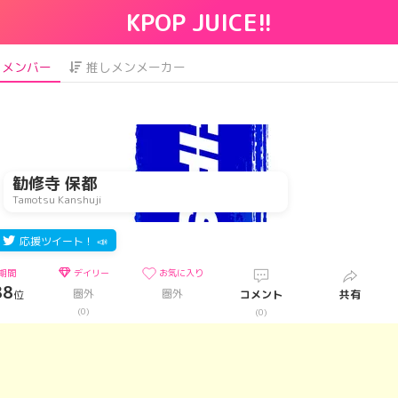
KPOP JUICE!!
メンバー
推しメンメーカー
勧修寺 保都
Tamotsu Kanshuji
応援ツイート！ 📣
期間
デイリー
お気に入り
88
圏外
圏外
位
コメント
共有
)
(0)
(0)