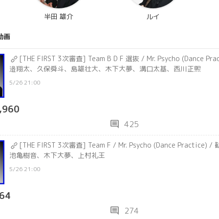
半田 雄介
ルイ
動画
[THE FIRST 3次審査] Team B D F 選抜 / Mr. Psycho (Dance 
邉翔太、久保舜斗、島雄壮大、木下大夢、溝口太基、西川正熙
5/26 21:00
,960
comment
425
[THE FIRST 3次審査] Team F / Mr. Psycho (Dance Pract
池亀樹音、木下大夢、上村礼王
5/26 21:00
64
comment
274