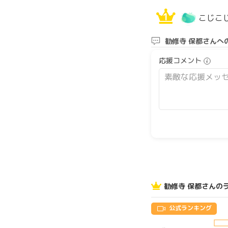
1
こじこ
勧修寺 保都さんへ
応援コメント
勧修寺 保都さんの
公式ランキング