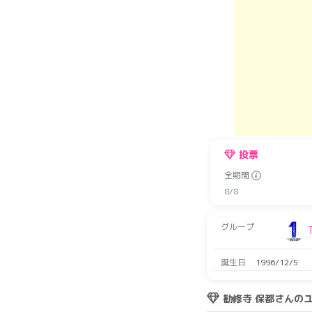
投票
全期間
8/8
グループ
誕生日
1996/12/5
勧修寺 保都さんの