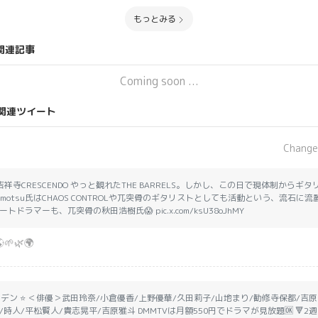
もっとみる
関連記事
Coming soon ...
関連ツイート
Change
 聖地:吉祥寺CRESCENDO やっと観れたTHE BARRELS。しかし、この日で現体制から
motsu氏はCHAOS CONTROLや兀突骨のギタリストとしても活動という、流石に
ラマーも、兀突骨の秋田浩樹氏😱 pic.x.com/ksU38oJhMY
🌱🌿🌍
エデン ⭐ ＜俳優＞武田玲奈/小倉優香/上野優華/久田莉子/山地まり/勧修寺保都/吉
/時人/平松賢人/貴志晃平/吉原雅斗 DMMTVは月額550円でドラマが見放題🆗 🔻