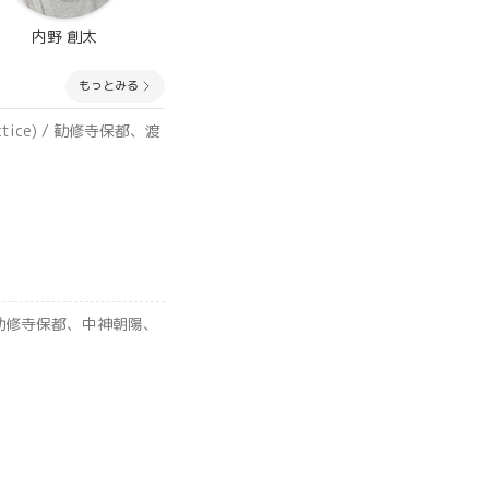
内野 創太
もっとみる
Practice) / 勧修寺保都、渡
ice) / 勧修寺保都、中神朝陽、