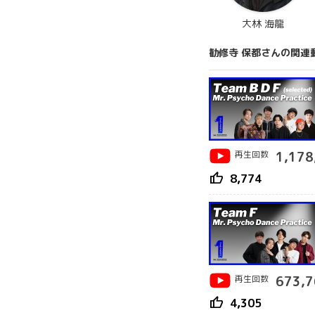
大林 海龍
勧修寺 保都さんの関連
再生回数
1,178
thumb_up
8,774
再生回数
673,7
thumb_up
4,305