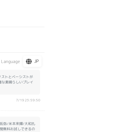
JP
 Language
ギタリストとベーシストが
流麗な素晴らしいプレイ
7/19 23:59:50
原拓弥/米本来輝/大和孔
2週間無料お試しできるの